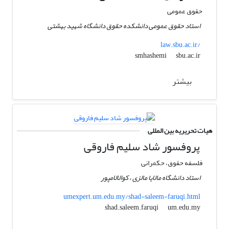
حقوق عمومی
استاد حقوق عمومی دانشکده حقوق دانشگاه شهید بهشتی
law.sbu.ac.ir/
sbu.ac.ir
smhashemi
بیشتر
هیات تحریریه بین المللی
پروفسور شاد سلیم فاروقی
فلسفه حقوق، حکمرانی
استاد دانشگاه مالایا مالزی ، کوالالامپور
umexpert.um.edu.my/shad-saleem-faruqi.html
um.edu.my
shad.saleem.faruqi