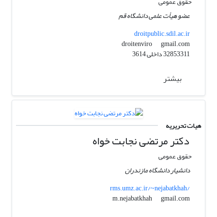
حقوق عمومی
عضو هیأت علمی دانشگاه قم
droitpublic.sdil.ac.ir
gmail.com
droitenviro
32853311 داخلی 3614
بیشتر
هیات تحریریه
دکتر مرتضی نجابت خواه
حقوق عمومی
دانشیار دانشگاه مازندران
rms.umz.ac.ir/~nejabatkhah/
gmail.com
m.nejabatkhah