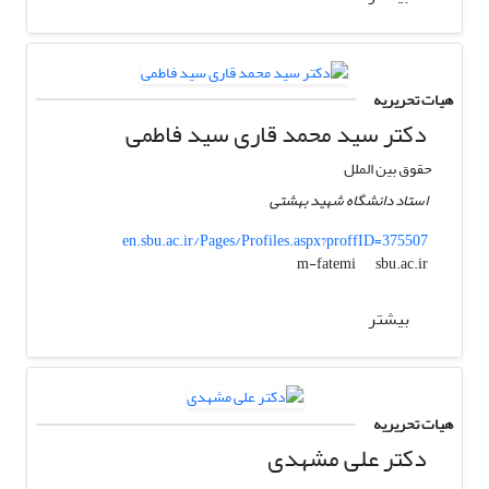
هیات تحریریه
دکتر سید محمد قاری سید فاطمی
حقوق بین الملل
استاد دانشگاه شهید بهشتی
en.sbu.ac.ir/Pages/Profiles.aspx?proffID=375507
sbu.ac.ir
m-fatemi
بیشتر
هیات تحریریه
دکتر علی مشهدی