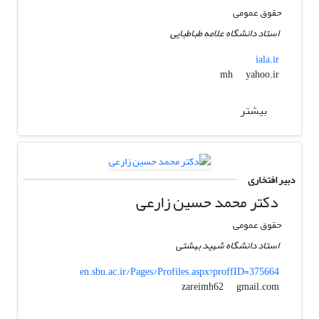
حقوق عمومی
استاد دانشگاه علامه طباطبایی
iala.ir
yahoo.ir
mh
بیشتر
دبیر افتخاری
دکتر محمد حسین زارعی
حقوق عمومی
استاد دانشگاه شهید بهشتی
en.sbu.ac.ir/Pages/Profiles.aspx?proffID=375664
gmail.com
zareimh62