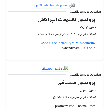
هیات تحریریه بین المللی
پروفسور ناندیمات امپراکاش
حقوق تجارت
استاد حقوق، دانشکده حقوق ملی دانشگاه هند
www.nls.ac.in/faculty/o-v-nandimath/
nls.ac.in
ovnandimath
هیات تحریریه بین المللی
پروفسور محمد طَی
حقوق عمومی
استاد حقوق عمومی دانشگاه لبنان
hotmail.com
profmtay.law