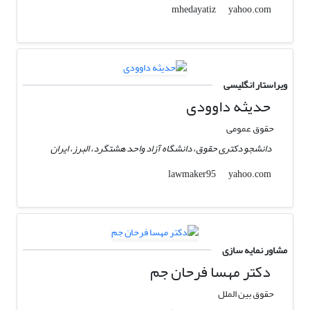
yahoo.com
mhedayatiz
ویراستار انگلیسی
حدیثه داوودی
حقوق عمومی
دانشجو دکتری حقوق، دانشگاه آزاد واحد هشتگرد، البرز، ایران
yahoo.com
lawmaker95
مشاور نمایه سازی
دکتر مهسا فرحان جم
حقوق بین الملل