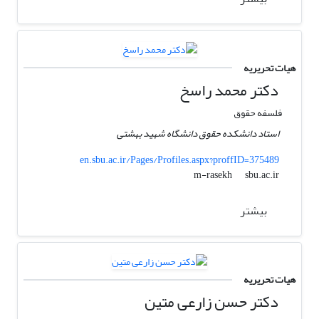
هیات تحریریه
دکتر محمد راسخ
فلسفه حقوق
استاد دانشکده حقوق دانشگاه شهید بهشتی
en.sbu.ac.ir/Pages/Profiles.aspx?proffID=375489
sbu.ac.ir
m-rasekh
بیشتر
هیات تحریریه
دکتر حسن زارعی متین