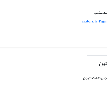
ید بهشتی
en.sbu.ac.ir/Page
تین
ابی دانشگاه تهران