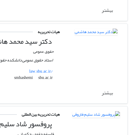
بیشتر
هیات تحریریه
دکتر سید محمد ها
حقوق عمومی
استاد حقوق عمومی دانشکده حقوق
law.sbu.ac.ir/
sbu.ac.ir
smhashemi
بیشتر
هیات تحریریه بین المللی
پروفسور شاد سلیم 
فلسفه حقوق، حکمرانی