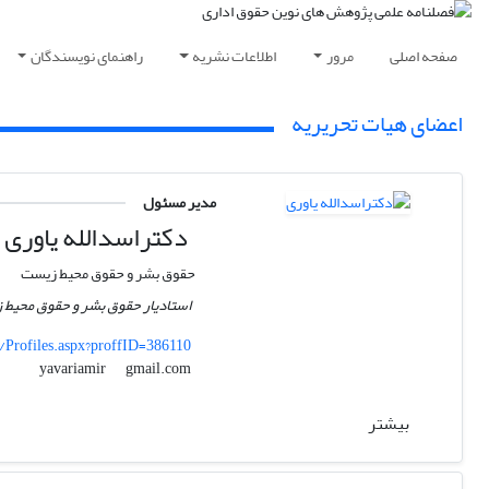
صفحه اصلی
مرور
اطلاعات نشریه
راهنمای نویسندگان
اعضای هیات تحریریه
مدیر مسئول
دکتراسدالله یاوری
حقوق بشر و حقوق محیط زیست
استادیار حقوق بشر و حقوق محیط 
s/Profiles.aspx?proffID=386110
gmail.com
yavariamir
بیشتر