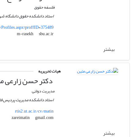
فلسفه حقوق
استاد دانشکده حقوق دانشگاه شه
s/Profiles.aspx?proffID=375489
sbu.ac.ir
m-rasekh
بیشتر
هیات تحریریه
دکتر حسن زارعی م
مدیریت دولتی
استاد دانشکده مدیریت پردیس فار
rtis2.ut.ac.ir/cv/matin
gmail.com
zareimatin
بیشتر