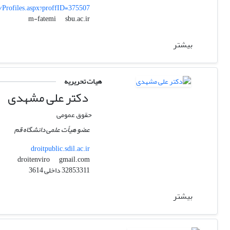
s/Profiles.aspx?proffID=375507
sbu.ac.ir
m-fatemi
بیشتر
هیات تحریریه
دکتر علی مشهدی
حقوق عمومی
عضو هیأت علمی دانشگاه قم
droitpublic.sdil.ac.ir
gmail.com
droitenviro
32853311 داخلی 3614
بیشتر