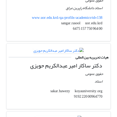
حقوق عمومی
استاد دانشگاه راپربن عراق
www.uor.edu.krd/qa/profile/academics?id=138
uor.edu.krd
sangar.rasool
00 964 750 157 6475
هیات تحریریه بین المللی
دکتر ساکار امیر عبدالکریم حویزی
حقوق عمومی
استاد
koyauniversity.org
sakar.hawezy
00964770 220 9192