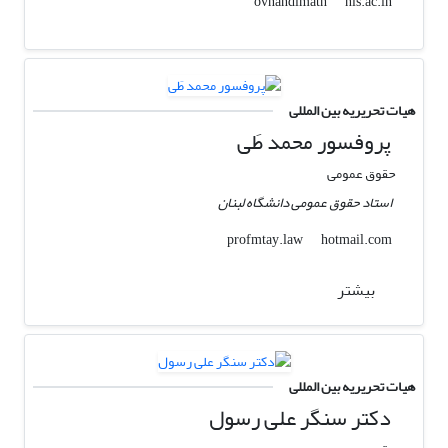
nls.ac.in
ovnandimath
هیات تحریریه بین المللی
پروفسور محمد طَی
حقوق عمومی
استاد حقوق عمومی دانشگاه لبنان
hotmail.com
profmtay.law
بیشتر
هیات تحریریه بین المللی
دکتر سنگر علی رسول