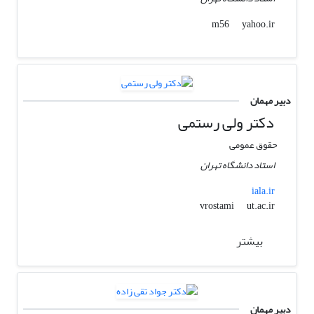
yahoo.ir
m56
دبیر مهمان
دکتر ولی رستمی
حقوق عمومی
استاد دانشگاه تهران
iala.ir
ut.ac.ir
vrostami
بیشتر
دبیر مهمان