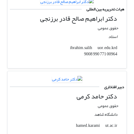
هیات تحریریه بین المللی
دکتر ابراهیم صالح قادر برزنجی
حقوق عمومی
استاد
uor.edu.krd
ibrahim.salih
00964 771 990 9008
دبیر افتخاری
دکتر حامد کرمی
حقوق عمومی
دانشگاه شاهد
ut.ac.ir
hamed.karami