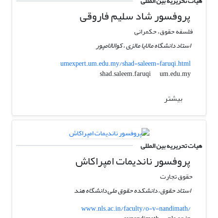
هیات تحریریه بین المللی
پروفسور شاد سلیم فاروقی
فلسفه حقوق، حکمرانی
استاد دانشگاه مالایا مالزی ، کوالالامپور
umexpert.um.edu.my/shad-saleem-faruqi.html
um.edu.my
shad.saleem.faruqi
بیشتر
هیات تحریریه بین المللی
پروفسور ناندیمات امپراکاش
حقوق تجارت
استاد حقوق، دانشکده حقوق ملی دانشگاه هند
www.nls.ac.in/faculty/o-v-nandimath/