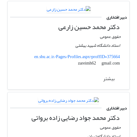
دبیر افتخاری
دکتر محمد حسین زارعی
حقوق عمومی
استاد دانشگاه شهید بهشتی
en.sbu.ac.ir/Pages/Profiles.aspx?proffID=375664
gmail.com
zareimh62
بیشتر
دبیر افتخاری
دکتر محمد جواد رضایی زاده برواتی
حقوق عمومی
استاد دانشگاه تهران