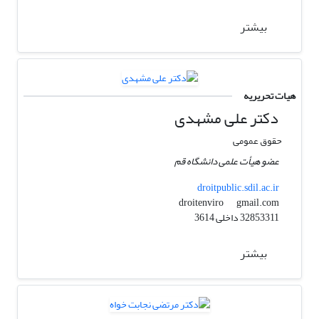
بیشتر
هیات تحریریه
دکتر علی مشهدی
حقوق عمومی
عضو هیأت علمی دانشگاه قم
droitpublic.sdil.ac.ir
gmail.com
droitenviro
32853311 داخلی 3614
بیشتر