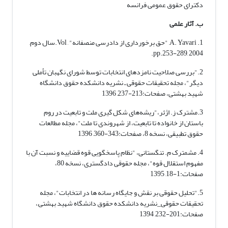
دکترای حقوق عمومی فرانسه
ب. آثار علمی
1.
A. Yavari, "حق برخورداری از دادرسی منصفانه" , Vol.سال دوم,
pp.253-289, 2004.
2."بررسی صلاحیت نامزدهای انتخابات توسط شورای نگهبان تأملی
دیگر"، مجله تحقیقات حقوقی ـ نشریه دانشکده حقوق دانشگاه
شهید بهشتی، صفحات:213-237, 1396
3.مشترک ز. اژئر،"ریشه‌های شکل گیری ملت و تابعیت در روم
باستان از خانواده تا تابعیت، از شهروندی تا ملت"، مجله مطالعات
حقوق تطبیقی، نسخه 8، صفحات:343-360, 1396
4. مشمترک م. تنگستانی، "نظام پاسخگویی قوه قضاییه و نسبت آن با
مفهوم استقلال قوه"، مجله حقوقی دادگستری، نسخه 80،
صفحات:1-18, 1395
5."تحلیل حقوقی بر نقش و جایگاه رسانه ها در انتخابات"، مجله
تحقیقات حقوقی_نشریه دانشکده حقوق دانشگاه شهید بهشتی,،
صفحات:201-232, 1394