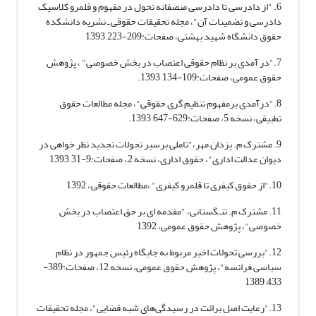
6. "از دادرسی تا دادرسی منصفانه تحول در مفهوم و قلمرو کلاسیک
دادرسی و تضمینات آن"، مجله تحقیقات حقوقی ـ نشریه دانشکده
حقوق دانشگاه شهید بهشتی، صفحات:209-223, 1393
7."در آمدی بر نظام حقوقی اعتصاب در بخش خصوصی" ، پژوهش
حقوق عمومی، صفحات:109-134, 1393.
8."درآمدی برمفهوم تنظیم گری حقوقی"، مجله مطالعات حقوق
تطبیقی، نسخه 5، صفحات:629-647, 1393.
9. مشترک م. یزدان مهر،"تاملی برسیر تحولات تجدید نظر خواهی در
دیوان عدالت اداری"، حقوق اداری، نسخه 2,، صفحات:9-31, 1393
10."از حقوق کیفری تا قلمرو کیفری" ،مطالعات حقوقی,، 1392
11. مشترک م. تنـگستانی، "مقدمه ای بر حق اعتصاب در بخش
خصوصی"، پژوهش حقوق عمومی، 1392
12."بررسی تحولات اخیر مربوط به جایگاه رئیس جمهور در نظام
سیاسی فرانسه"، پژوهش حقوق عمومی، نسخه 12، صفحات:389-
433, 1389
13."رعایت اصل برائت در رسیدگی‌های شبه قضایی"، مجله تحقیقات