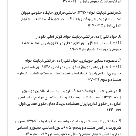
ایران مطالعات حقوقی: اول; ۲۴۹-۲۷۸
5.مرتضی نجابت خواه (۱۳۹۶) چالشی فراروی جایگاه حقوقی دیوان
عدالت اداری در حل و فصل اختلافات در حوزۀ آب، مطالعات حقوق
انرژی: اول; ۱۳۵-۱۴۷
6. جواد تقی زاده، مرتضی نجابت خواه، کوثر آملی جلودار
(۱۳۹۶) اسباب انحلال شوراهای محلی در حقوق ایران، مجله تحقیقات
حقوقی: دوره ۲۰، شماره ۱; ۶۷-۸۹
7. معصومه فدایی جویباری، جواد تقی زاده، مرتضی نجابت خواه
(۱۳۹۶) تحلیل راهبردی واژه «قوانین» در اصل ۱۳۸ قانون اساسی
جمهوری اسلامی ایران فصلنامه راهبرد: سال بیست و ششم ـ شماره
هشتاد و دوم; ۲۹-۴۷
8. مرتضی نجابت‌خواه، فاطمه افشاری، سید شهاب الدین موسوی
زاده (۱۳۹۶) آسیب‌شناسی ساختار و صلاحیت‌های مراجع اختصاصی
اداری در حقوق اداری ایران فصلنامه دیدگاه‌های حقوق قضایی: اول;
۱۹۹-۲۲۴
9. جواد تقی زاده، مرتضی نجابت خواه، سجاد فولادوند (۱۳۹۵) مفهوم
ضرورت در اصل هشتاد و پنجم (۸۵) قانون اساسی جمهوری اسلامی
ایران، دانش حقوق عمومی: سال پنجم، زمستان ۹۵، شماره ۱۶;