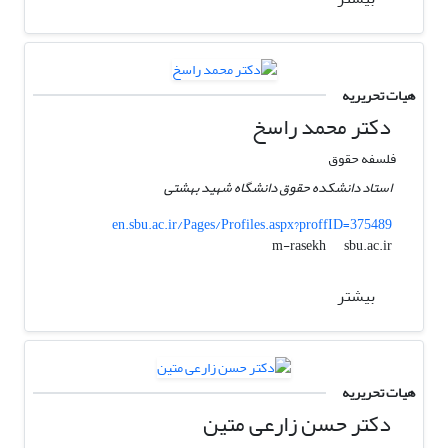
هیات تحریریه
دکتر محمد راسخ
فلسفه حقوق
استاد دانشکده حقوق دانشگاه شهید بهشتی
en.sbu.ac.ir/Pages/Profiles.aspx?proffID=375489
sbu.ac.ir
m-rasekh
بیشتر
هیات تحریریه
دکتر حسن زارعی متین