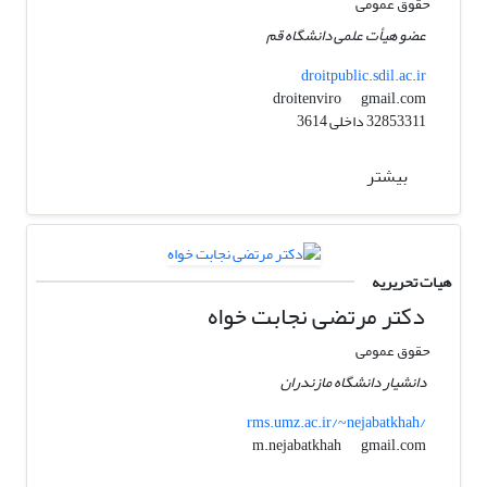
حقوق عمومی
عضو هیأت علمی دانشگاه قم
droitpublic.sdil.ac.ir
gmail.com
droitenviro
32853311 داخلی 3614
بیشتر
هیات تحریریه
دکتر مرتضی نجابت خواه
حقوق عمومی
دانشیار دانشگاه مازندران
rms.umz.ac.ir/~nejabatkhah/
gmail.com
m.nejabatkhah