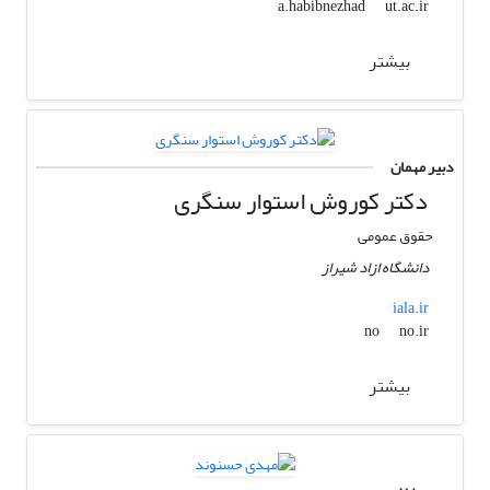
ut.ac.ir
a.habibnezhad
بیشتر
دبیر مهمان
دکتر کوروش استوار سنگری
حقوق عمومی
دانشگاه ازاد شیراز
iala.ir
no.ir
no
بیشتر