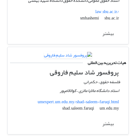
استاد حقوق عمومی دانشکده حقوق دانشگاه شهید بهشتی
law.sbu.ac.ir/
sbu.ac.ir
smhashemi
بیشتر
هیات تحریریه بین المللی
پروفسور شاد سلیم فاروقی
فلسفه حقوق، حکمرانی
استاد دانشگاه مالایا مالزی ، کوالالامپور
umexpert.um.edu.my/shad-saleem-faruqi.html
um.edu.my
shad.saleem.faruqi
بیشتر