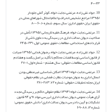
۲۳-۴۰
10. جواد تقی زاده، مرتضی نجابت خواه، کوثر آملی جلودار
(۱۳۹۵) مراجع تشخیص انحراف و اعلام انحلال شوراهای محلی در
حقوق ا یران حقوق اداری: سال سوم، شماره ۱۰; ۶۰ - ۸۰
11. مرتضی نجابت خواه، فرهنگ فقیه لاریجانی (۱۳۹۵) تأملی در
صلاحیت دیوان عدالت اداری در رسیدگی به دعاوی ناشی از
قراردادهای استخدامی، مطالعات حقوق عمومی: اول; ۲۳۱-۲۴۵
12. جواد تقی زاده، مرتضی نجابت خواه، رضوان فدایی (۱۳۹۵) صیانت
از قانون اساسی توسط قضات محاکم با تأکید بر اصل یکصد و هفتادم
قانون اساسی مطالعات حقوقی: سال هشتم - شماره اول; ۱-۲۷
13. مرتضی نجابت خواه (۱۳۹۴) امکان شناسایی غیرمنطقی بودن
اعمال اداری به عنوان موجبات نظارت قضایی در نظام حقوقی
ایران مجله تحقیقات حقوقی: شماره ۷۲; ۲۸۳-۲۶۱
14. مرتضی نجابت خواه (۱۳۹۴) نظام حقوقی حاکم بر رسیدگی مجدد
آرای هیأت عمومی دیوان عدالت اداری (بررسی مواد ۹۱ و ۹۴ قانون
تشکیلات و آیین دادرسی دیوان عدالت اداری) دانش حقوق عمومی:
شماره ۱۲; ۸۸-۶۹