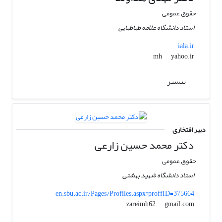
حقوق عمومی
استاد دانشگاه علامه طباطبایی
iala.ir
yahoo.ir
mh
بیشتر
دبیر افتخاری
دکتر محمد حسین زارعی
حقوق عمومی
استاد دانشگاه شهید بهشتی
en.sbu.ac.ir/Pages/Profiles.aspx?proffID=375664
gmail.com
zareimh62