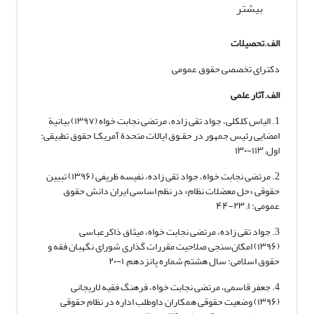
بیشتر
الف.تحصیلات
دکترای تخصصی حقوق عمومی
الف.آثار علمی
1. الیاس کلکلی، جواد تقی زاده، مرتضی نجابت خواه (۱۳۹۷) بیانیة
امضایی رئیس جمهور در حقـوق ایالات متحدة آمریکـا حقوق تطبیقی:
اول; ۱۱۳-۱۳۰
2. مرتضی نجابت خواه، جواد تقی زاده، نفیسه ظریفی (۱۳۹۶) تبیین
حقوقی «حل معضلات نظام» در نظم اساسی ایران دانش حقوق
عمومی: ۱; ۲۳-۴۴
3. جواد تقی زاده، مرتضی نجابت خواه، میثاق ذاکرعباسی
(۱۳۹۶) امکان‌سنجی صلاحیت مقررات گذاری شورای نگهبان فقه و
حقوق اسلامی: سال هشتم شماره پانزدهم; ۱-۲۰
4. جعفر قاسمی، مرتضی نجابت خواه، فرهنگ فقیه لاریجانی
(۱۳۹۶) وضعیت حقوقی همکاران داوطلب اداره در نظام حقوقی