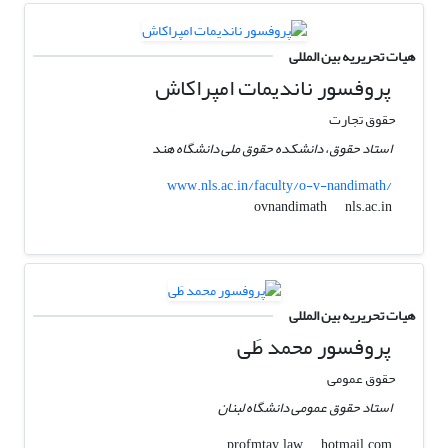
هیات تحریریه بین المللی
پروفسور ناندیمات امپراکاش
حقوق تجارت
استاد حقوق، دانشکده حقوق ملی دانشگاه هند
www.nls.ac.in/faculty/o-v-nandimath/
nls.ac.in
ovnandimath
هیات تحریریه بین المللی
پروفسور محمد طَی
حقوق عمومی
استاد حقوق عمومی دانشگاه لبنان
hotmail.com
profmtay.law