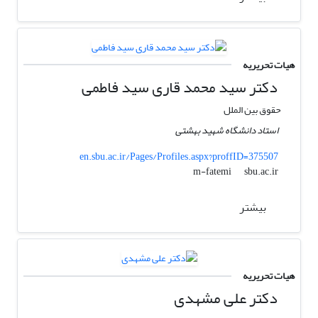
هیات تحریریه
دکتر سید محمد قاری سید فاطمی
حقوق بین الملل
استاد دانشگاه شهید بهشتی
en.sbu.ac.ir/Pages/Profiles.aspx?proffID=375507
sbu.ac.ir
m-fatemi
بیشتر
هیات تحریریه
دکتر علی مشهدی