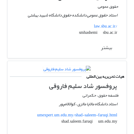
حقوق عمومی
استاد حقوق عمومی دانشکده حقوق دانشگاه شهید بهشتی
law.sbu.ac.ir/
sbu.ac.ir
smhashemi
بیشتر
هیات تحریریه بین المللی
پروفسور شاد سلیم فاروقی
فلسفه حقوق، حکمرانی
استاد دانشگاه مالایا مالزی ، کوالالامپور
umexpert.um.edu.my/shad-saleem-faruqi.html
um.edu.my
shad.saleem.faruqi