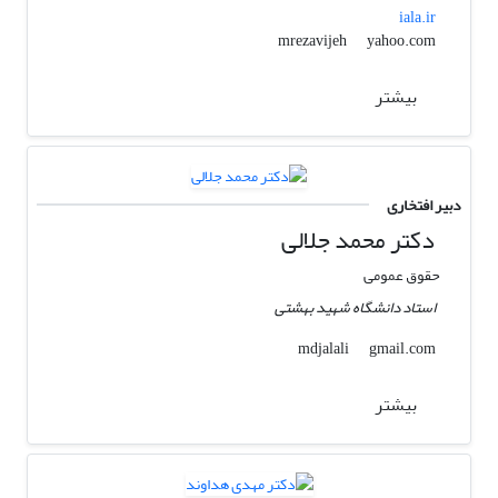
iala.ir
yahoo.com
mrezavijeh
بیشتر
دبیر افتخاری
دکتر محمد جلالی
حقوق عمومی
استاد دانشگاه شهید بهشتی
gmail.com
mdjalali
بیشتر