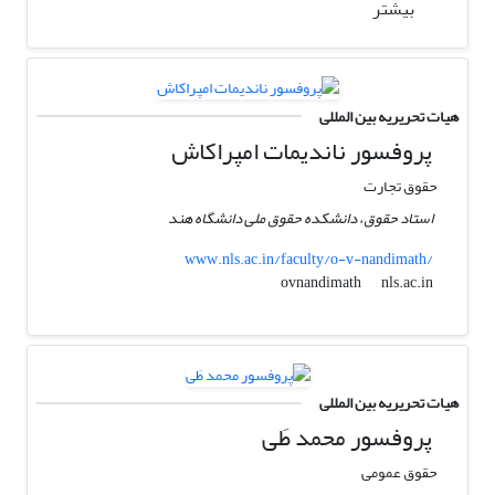
بیشتر
هیات تحریریه بین المللی
پروفسور ناندیمات امپراکاش
حقوق تجارت
استاد حقوق، دانشکده حقوق ملی دانشگاه هند
www.nls.ac.in/faculty/o-v-nandimath/
nls.ac.in
ovnandimath
هیات تحریریه بین المللی
پروفسور محمد طَی
حقوق عمومی