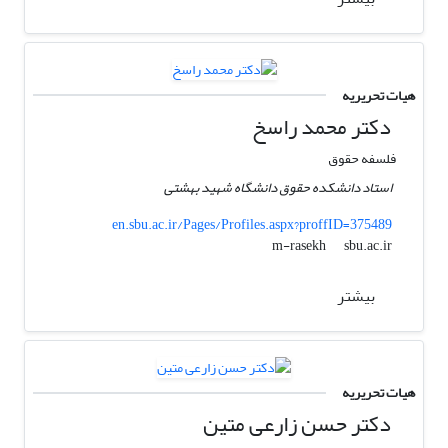
هیات تحریریه
دکتر محمد راسخ
فلسفه حقوق
استاد دانشکده حقوق دانشگاه شهید بهشتی
en.sbu.ac.ir/Pages/Profiles.aspx?proffID=375489
sbu.ac.ir
m-rasekh
بیشتر
هیات تحریریه
دکتر حسن زارعی متین