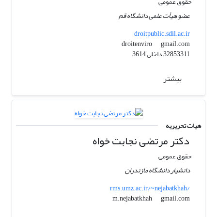
حقوق عمومی
عضو هیأت علمی دانشگاه قم
droitpublic.sdil.ac.ir
gmail.com
droitenviro
32853311 داخلی 3614
بیشتر
هیات تحریریه
دکتر مرتضی نجابت خواه
حقوق عمومی
دانشیار دانشگاه مازندران
rms.umz.ac.ir/~nejabatkhah/
gmail.com
m.nejabatkhah