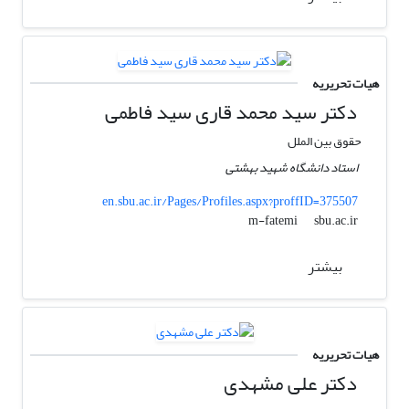
هیات تحریریه
دکتر سید محمد قاری سید فاطمی
حقوق بین الملل
استاد دانشگاه شهید بهشتی
en.sbu.ac.ir/Pages/Profiles.aspx?proffID=375507
sbu.ac.ir
m-fatemi
بیشتر
هیات تحریریه
دکتر علی مشهدی