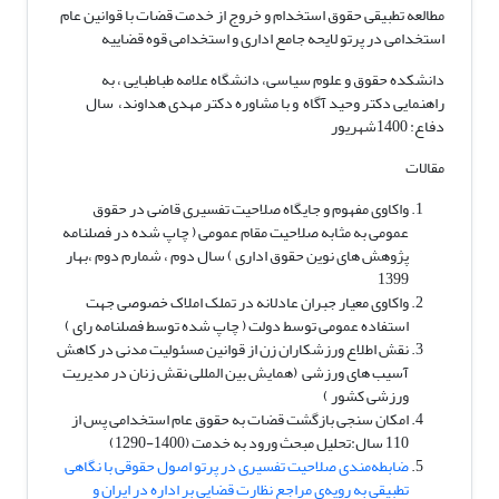
مطالعه تطبیقی حقوق استخدام و خروج از خدمت قضات با قوانین عام
استخدامی در پرتو لایحه جامع اداری و استخدامی قوه قضاییه
دانشکده حقوق و علوم سیاسی، دانشگاه علامه طباطبایی ، به
راهنمایی دکتر وحید آگاه و با مشاوره دکتر مهدی هداوند، سال
دفاع: 1400شهریور
مقالات
واکاوی مفهوم و جایگاه صلاحیت تفسیری قاضی در حقوق
عمومی به مثابه صلاحیت مقام عمومی ( چاپ شده در فصلنامه
پژوهش های نوین حقوق اداری ) سال دوم ، شمارم دوم ،بهار
1399
واکاوی معیار جبران عادلانه در تملک املاک خصوصی جهت
استفاده عمومی توسط دولت ( چاپ شده توسط فصلنامه رای )
نقش اطلاع ورزشکاران زن از قوانین مسئولیت مدنی در کاهش
آسیب های ورزشی (همایش بین المللی نقش زنان در مدیریت
ورزشی کشور )
امکان سنجی بازگشت قضات به حقوق عام استخدامی پس از
110 سال:تحلیل مبحث ورود به خدمت (1400-1290)
ضابطه‌مندی صلاحیت تفسیری در پرتو اصول حقوقی با نگاهی
تطبیقی به رویه‌ی مراجع نظارت قضایی بر اداره در ایران و