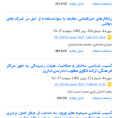
مشاهده مقاله
اصل مقاله
355.47 K
راه‌کارهای غیرقضایی مقابله با سوءاستفاده از حق در شرکت‌های
دولتی
دوره 4، شماره 10، بهار 1401، صفحه
37-74
10.22034/mral.2021.540224.1204
مهدی محمدی، محمدرضا پاسبان
مشاهده مقاله
اصل مقاله
481.62 K
آسیب شناسی ساختار و صلاحیت هیئت رسیدگی به امور مراکز
فرهنگی؛ ارائه الگوی مطلوب دادرسی اداری
دوره 4، شماره 12، پاییز 1401، صفحه
37-62
10.22034/mral.2021.530956.1156
زهرا دانش ناری، ُسید حبیب نژاد
مشاهده مقاله
اصل مقاله
434.3 K
آسیب شناسی سهمیه های ورود به خدمت از منظر اصل برابری
فرصت ها با تکیه بر رویه هیئت عمومی دیوان عدالت اداری