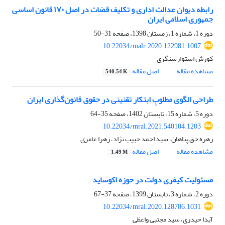
رابطه دیوان عدالت اداری و تکلیف قضات در اصل ۱۷۰ قانون اساسی
جمهوری اسلامی ایران
دوره 1، شماره 1، زمستان 1398، صفحه
31-50
10.22034/malr.2020.122981.1007
کورش استوارسنگری
مشاهده مقاله
اصل مقاله
540.54 K
طراحی الگوی مطلوبِ ابتکار تقنینی در حقوق قانون‌گذاری ایران
دوره 5، شماره 15، تابستان 1402، صفحه
35-64
10.22034/mral.2021.540104.1203
زهره حق پناهان، سید احمد حبیب نژاد، زهرا عامری
مشاهده مقاله
اصل مقاله
1.49 M
مسئولیت کیفری دولت در حوزه اکوساید
دوره 2، شماره 3، تابستان 1399، صفحه
37-67
10.22034/mral.2020.128786.1031
آیدا حیدری، سید مجتبی واعظی