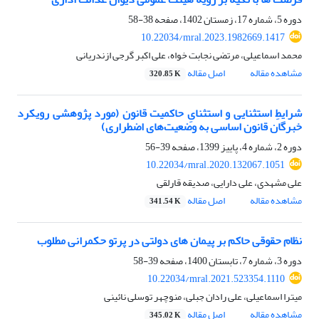
دوره 5، شماره 17، زمستان 1402، صفحه
38-58
10.22034/mral.2023.1982669.1417
محمد اسماعیلی، مرتضی نجابت خواه، علی اکبر گرجی ازندریانی
مشاهده مقاله
اصل مقاله
320.85 K
شرایطِ استثنایی و استثنایِ حاکمیت قانون (مورد پژوهشی رویکرد
خبرگان قانون اساسی به وضعیت‌های اضطراری)
دوره 2، شماره 4، پاییز 1399، صفحه
39-56
10.22034/mral.2020.132067.1051
علی مشهدی، علی دارایی، صدیقه قارلقی
مشاهده مقاله
اصل مقاله
341.54 K
نظام حقوقی حاکم بر پیمان های دولتی در پرتو حکمرانی مطلوب
دوره 3، شماره 7، تابستان 1400، صفحه
39-58
10.22034/mral.2021.523354.1110
میترا اسماعیلی، علی رادان جبلی، منوچهر توسلی نائینی
مشاهده مقاله
اصل مقاله
345.02 K