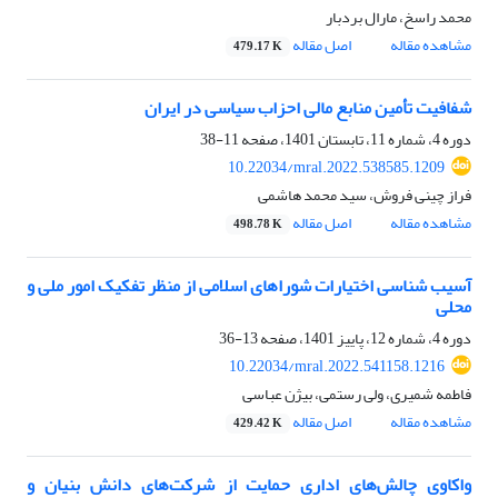
محمد راسخ، مارال بردبار
مشاهده مقاله
اصل مقاله
479.17 K
شفافیت تأمین منابع مالی احزاب سیاسی در ایران
دوره 4، شماره 11، تابستان 1401، صفحه
11-38
10.22034/mral.2022.538585.1209
فراز چینی فروش، سید محمد هاشمی
مشاهده مقاله
اصل مقاله
498.78 K
آسیب شناسی اختیارات شوراهای اسلامی از منظر تفکیک امور ملی و
محلی
دوره 4، شماره 12، پاییز 1401، صفحه
13-36
10.22034/mral.2022.541158.1216
فاطمه شمیری، ولی رستمی، بیژن عباسی
مشاهده مقاله
اصل مقاله
429.42 K
واکاوی چالش‌های اداری حمایت از شرکت‌های دانش بنیان و