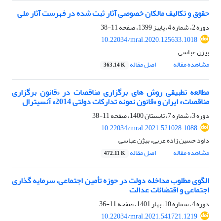
حقوق و تکالیف مالکان خصوصی آثار ثبت شده در فهرست آثار ملی
دوره 2، شماره 4، پاییز 1399، صفحه
11-38
10.22034/mral.2020.125633.1018
بیژن عباسی
مشاهده مقاله
اصل مقاله
363.14 K
مطالعه تطبیقی روش های برگزاری مناقصات در «قانون برگزاری
مناقصات» ایران و «قانون نمونه تدارکات دولتی 2014» آنسیترال
دوره 3، شماره 7، تابستان 1400، صفحه
11-38
10.22034/mral.2021.521028.1088
داود حسین زاده عربی، بیژن عباسی
مشاهده مقاله
اصل مقاله
472.11 K
الگوی مطلوب مداخله دولت در حوزه تأمین اجتماعی، سرمایه گذاری
اجتماعی و اقتضائات عدالت
دوره 4، شماره 10، بهار 1401، صفحه
11-36
10.22034/mral.2021.541721.1219