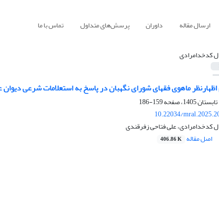
ارسال مقاله
داوران
پرسش‌های متداول
تماس با ما
ل کدخدامرادی
اظهارنظر ماهوی فقهای شورای نگهبان در پاسخ به استعلامات شرعی دیوان ع
159-186
10.22034/mral.2025.2
مال کدخدامرادی، علی فتاحی زفرقندی
اصل مقاله
406.86 K