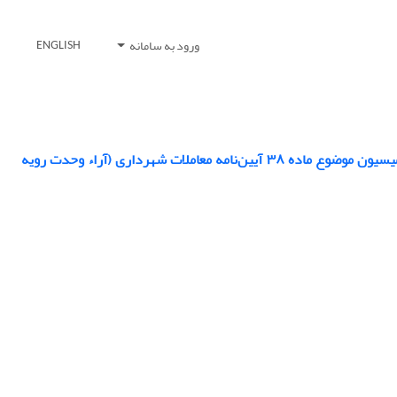
ورود به سامانه
ENGLISH
تحلیل آسیب‌شناسانه رویه قضایی در خصوص مرجع صالح رسیدگی به اعتراض از آرای کمیسیون موضوع ماده ۳۸ آیین‌نامه معاملات شهرداری (آراء وحدت رویه