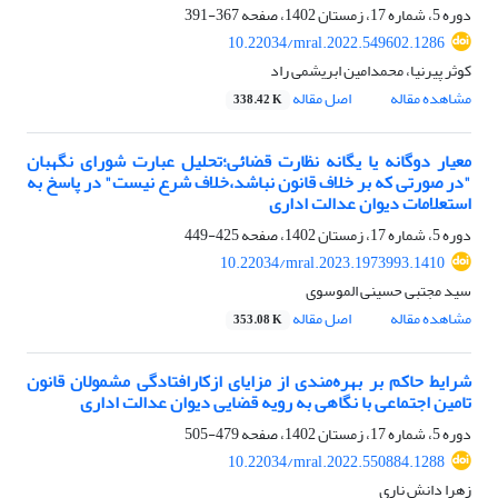
دوره 5، شماره 17، زمستان 1402، صفحه
367-391
10.22034/mral.2022.549602.1286
کوثر پیرنیا، محمدامین ابریشمی راد
مشاهده مقاله
اصل مقاله
338.42 K
معیار دوگانه یا یگانه نظارت قضائی؛تحلیل عبارت شورای نگهبان
"در صورتی که بر خلاف قانون نباشد،خلاف شرع نیست" در پاسخ به
استعلامات دیوان عدالت اداری
دوره 5، شماره 17، زمستان 1402، صفحه
425-449
10.22034/mral.2023.1973993.1410
سید مجتبی حسینی الموسوی
مشاهده مقاله
اصل مقاله
353.08 K
شرایط حاکم بر بهره‌مندی از مزایای ازکارافتادگی مشمولان قانون
تامین اجتماعی با نگاهی به رویه قضایی دیوان عدالت اداری
دوره 5، شماره 17، زمستان 1402، صفحه
479-505
10.22034/mral.2022.550884.1288
زهرا دانش ناری