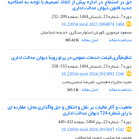
حق بر استماع در اداره پیش از اتخاذ تصمیم با توجه به اصلاحیه
جدید قانون دیوان عدالت اداری
دوره 7، شماره 23، تابستان 1404، صفحه
209-232
10.22034/mral.2023.2004874.1484
مسعود مهجوری، کورش استوارسنگری، خدیجه شجاعیان
مشاهده مقاله
اصل مقاله
385.42 K
تنظیم‌گری قیمت خدمات عمومی در پرتو رویة دیوان عدالت اداری
دوره 7، شماره 23، تابستان 1404، صفحه
333-358
10.22034/mral.2024.2015892.1546
مجید نجارزاده هنجنی، علیرضا شمسی محب
مشاهده مقاله
اصل مقاله
345.1 K
ماهیت و آثار مالیات بر نقل و انتقال و حق واگذاری محل؛ مقارنه ای
با رای شماره 724 دیوان عدالت اداری
دوره 7، شماره 22، بهار 1404، صفحه
432-449
10.22034/mral.2024.2015047.1542
محمدرضا عباسی، حمیدرضا صالحی