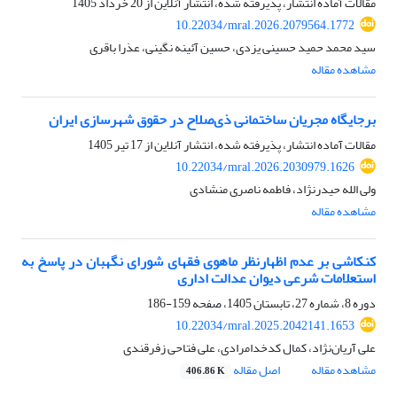
مقالات آماده انتشار، پذیرفته شده، انتشار آنلاین از
20 خرداد 1405
10.22034/mral.2026.2079564.1772
سید محمد حمید حسینی یزدی، حسین آئینه نگینی، عذرا باقری
مشاهده مقاله
برجایگاه مجریان ساختمانی ذی‌صلاح در حقوق شهرسازی ایران
مقالات آماده انتشار، پذیرفته شده، انتشار آنلاین از
17 تیر 1405
10.22034/mral.2026.2030979.1626
ولی الله حیدرنژاد، فاطمه ناصری منشادی
مشاهده مقاله
کنکاشی بر عدم اظهارنظر ماهوی فقهای شورای نگهبان در پاسخ به
استعلامات شرعی دیوان عدالت اداری
دوره 8، شماره 27، تابستان 1405، صفحه
159-186
10.22034/mral.2025.2042141.1653
علی آریان‌نژاد، کمال کدخدامرادی، علی فتاحی زفرقندی
مشاهده مقاله
اصل مقاله
406.86 K