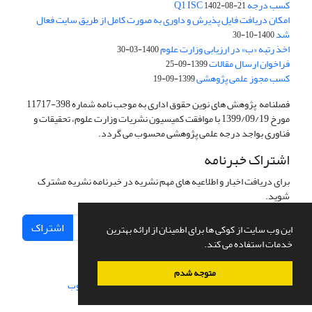
کسب درجه Q1 ISC
1402-08-21
امکان دریافت فایل پذیرش و داوری به صورت کامل از طریق سایت فعال
شد
1400-10-30
اخذ رتبه «ب» در ارزیابی وزارت علوم
1400-03-30
فراخوان ارسال مقالات
1399-09-25
کسب مجوز علمی پژوهشی
1399-09-19
فصلنامه پژوهش های نوین حقوق اداری به موجب نامه شماره 398-11717
مورخ 1399/09/19 با موافقت کمیسیون نشریات وزارت علوم، تحقیقات و
فناوری بواجد درجه علمی پژوهشی محسوب می گردد.
اشتراک خبرنامه
برای دریافت اخبار و اطلاعیه های مهم نشریه در خبرنامه نشریه مشترک
شوید.
اشتراک
این وب سایت از کوکی ها برای اطمینان از ارائه بهترین
خدمات استفاده می کند.
متوجه شدم
سامانه مدیریت نشریات علمی.
طراحی و پیاده سازی از
سیناوب