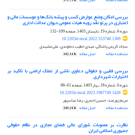
371.75 K
بررسی امکان وضع عوارض کسب و پیشه بانک‌ها و موسسات مالی و
اعتباری در پرتو نقد رویه هیات عمومی دیوان عدالت اداری
دوره 6، شماره 19، تابستان 1403، صفحه
109-132
10.22034/mral.2022.553740.1309
سجاد کریمی پاشاکی، مهدی خطیب دماوندی، علی مشهدی
مشاهده مقاله
اصل مقاله
342.14 K
بررسی فقهی و حقوقی دعاوی ناشی از تملک اراضی با تاکید بر
اختیارات شهرداری
دوره 6، شماره 18، بهار 1403، صفحه
61-88
10.22034/mral.2023.1987749.1428
مریم زورمند، حسین احمری، رضا عباسپور
مشاهده مقاله
اصل مقاله
349.24 K
نظارت‌ بر مصوبات شورای عالی فضای مجازی در نظام حقوقی
جمهوری اسلامی ایران