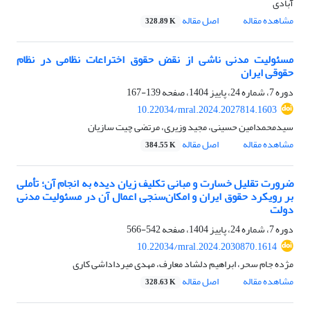
آبادی
مشاهده مقاله
اصل مقاله
328.89 K
مسئولیت مدنی ناشی از نقض حقوق اختراعات نظامی در نظام
حقوقی ایران
دوره 7، شماره 24، پاییز 1404، صفحه
139-167
10.22034/mral.2024.2027814.1603
سیدمحمدامین حسینی، مجید وزیری، مرتضی چیت سازیان
مشاهده مقاله
اصل مقاله
384.55 K
ضرورت تقلیل خسارت و مبانی تکلیف زیان دیده به انجام آن؛ تأملی
بر رویکرد حقوق ایران و امکان‌سنجی اعمال آن در مسئولیت مدنی
دولت
دوره 7، شماره 24، پاییز 1404، صفحه
542-566
10.22034/mral.2024.2030870.1614
مژده جام سحر، ابراهیم دلشاد معارف، مهدی میرداداشی کاری
مشاهده مقاله
اصل مقاله
328.63 K