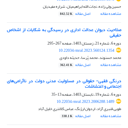
حسین ولی زاده، نجات الله ابراهیمیان، شراره مفیدیان
مشاهده مقاله
اصل مقاله
842.52 K
صلاحیت دیوان عدالت اداری در رسیدگی به شکایات از اشخاص
حقیقی
دوره 6، شماره 21، زمستان 1403، صفحه
267-295
10.22034/mral.2023.560124.1354
محمد حسنوند، محمد پُرسا، حدیثه داودی
مشاهده مقاله
اصل مقاله
362.41 K
درنگی فقهی- حقوقی در مسئولیت مدنی دولت در ناآرامی‌های
اجتماعی و اغتشاشات
دوره 6، شماره 19، تابستان 1403، صفحه
13-35
10.22034/mral.2023.2006288.1489
طوبی قنبری آزاد، اردوان ارژنگ، عباس کلانتری خلیل آباد
مشاهده مقاله
اصل مقاله
338.1 K