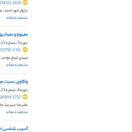
034322.1628
دژوار انور احمد، ع
مشاهده مقاله
مفهوم و مصادیق
دوره 5، شماره 15، تابستان 1402، صفحه
553792.1311
مهدی شیخ موحد، 
مشاهده مقاله
واکاوی نسبت میا
دوره 4، شماره 13، زمستان 1401، صفحه
545919.1252
علیرضا دبیرنیا، ع
مشاهده مقاله
آسیب شناسی اخت