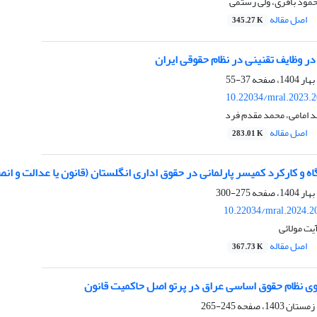
حمود باقری، ولی رستمی
اصل مقاله
345.27 K
ر وظایف تقنینی در نظام حقوقی ایران
37-55
10.22034/mral.2023.2
د امامی، محمد مقدم فرد
اصل مقاله
283.01 K
اه و کارکرد کمیسر پارلمانی در حقوق اداری انگلستان (قانون یا عدالت و ان
275-300
10.22034/mral.2024.2
یت مولائی
اصل مقاله
367.73 K
ی نظام حقوق اساسی عراق در پرتو اصل حاکمیت قانون
245-265