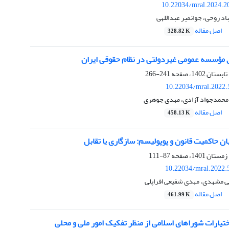
10.22034/mral.2024.2
باد روحی، جوانمیر عبداللهی
اصل مقاله
328.82 K
 مؤسسه عمومی غیردولتی در نظام حقوقی ایران
241-266
10.22034/mral.2022.
محمدجواد آزادی، مهدی جوهری
اصل مقاله
458.13 K
ن حاکمیت قانون و پوپولیسم: سازگاری یا تقابل
87-111
10.22034/mral.2022.
لی مشهدی، مهدی شفیعی افراپلی
اصل مقاله
461.99 K
یارات شوراهای اسلامی از منظر تفکیک امور ملی و محلی