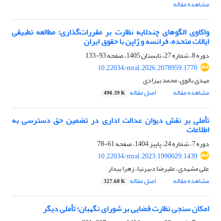
مشاهده مقاله
واکاوی الگوهای چندلایه نظارت بر مقررات‌گذاری؛ مطالعه تطبیقی
ایالات متحده، فرانسه و ژاپن با حقوق ایران
دوره 8، شماره 27، تابستان 1405، صفحه
93-133
10.22034/mral.2026.2078959.1770
مهدی بالوی، محمد بهزادی
مشاهده مقاله
اصل مقاله
490.39 K
تأملی بر نقش دیوان عدالت اداری در تضمین حق دسترسی به
اطلاعات
دوره 7، شماره 24، پاییز 1404، صفحه
61-78
10.22034/mral.2023.1990029.1439
علی مشهدی، علیرضا دبیرنیا، زهرا بیدار
مشاهده مقاله
اصل مقاله
327.68 K
امکان سنجی نظارت قضایی بر شورای نگهبان؛ تأملی دیگر