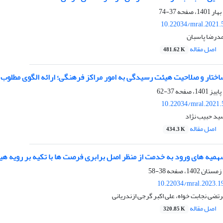
37-74
10.22034/mral.2021.
درضا پاسبان
اصل مقاله
481.62 K
تار و صلاحیت هیئت رسیدگی به امور مراکز فرهنگی؛ ارائه الگوی مطلوب
37-62
10.22034/mral.2021.
سید حبیب نژاد
اصل مقاله
434.3 K
یه های ورود به خدمت از منظر اصل برابری فرصت ها با تکیه بر رویه هی
38-58
10.22034/mral.2023.1
تضی نجابت خواه، علی اکبر گرجی ازندریانی
اصل مقاله
320.85 K