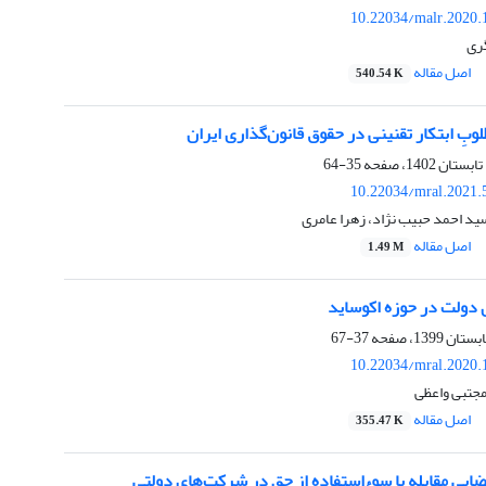
10.22034/malr.2020.
ری
اصل مقاله
540.54 K
وبِ ابتکار تقنینی در حقوق قانون‌گذاری ایران
35-64
10.22034/mral.2021.
ید احمد حبیب نژاد، زهرا عامری
اصل مقاله
1.49 M
دولت در حوزه اکوساید
37-67
10.22034/mral.2020.
مجتبی واعظی
اصل مقاله
355.47 K
ضایی مقابله با سوءاستفاده از حق در شرکت‌های دولتی