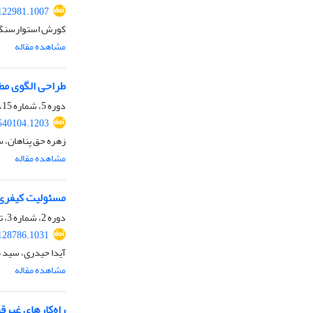
122981.1007
کورش استوارسنگ
مشاهده مقاله
طراحی الگوی مطل
دوره 5، شماره 15، تابستان 1402، صفحه
540104.1203
زهره حق پناهان، س
مشاهده مقاله
مسئولیت کیفری 
دوره 2، شماره 3، تابستان 1399، صفحه
128786.1031
آیدا حیدری، سید 
مشاهده مقاله
راه‌کارهای غیرق