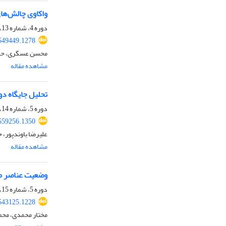
واکاوی چالش‌ها
دوره 4، شماره 13، زمستان 1401، صفحه
549449.1278
محسن عسگری، حسین
مشاهده مقاله
تحلیل جایگاه دولت ر
دوره 5، شماره 14، بهار 1402، صفحه
559256.1350
علیرضا باوندپور، 
مشاهده مقاله
وضعیت عناصر مؤل
دوره 5، شماره 15، تابستان 1402، صفحه
543125.1228
مختار محمدی، محم