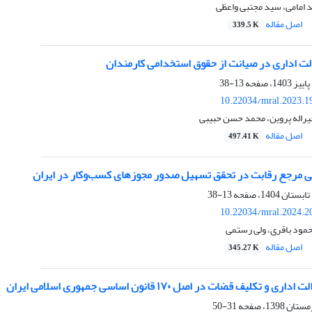
 امامی، سید مجتبی واعظی
اصل مقاله
339.5 K
ت اداری در صیانت از حقوق استخدامی کارمندان
13-38
10.22034/mral.2023.1
یراله پروین، محمد حسن حبیبی
اصل مقاله
497.41 K
 مرجع رقابت در تحقق تسهیل صدور مجوزهای کسب‌وکار در ایران
13-38
10.22034/mral.2024.2
حمود باقری، ولی رستمی
اصل مقاله
345.27 K
تکلیف قضات در اصل ۱۷۰ قانون اساسی جمهوری اسلامی ایران
31-50