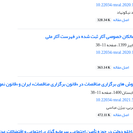
10.22034/mral.2020.
 نیکونهاد
اصل مقاله
328.34 K
مالکان خصوصی آثار ثبت شده در فهرست آثار ملی
11-38
10.22034/mral.2020.
اصل مقاله
363.14 K
 های برگزاری مناقصات در «قانون برگزاری مناقصات» ایران و «قانون نمونه تدارکات د
11-38
10.22034/mral.2021.
ربی، بیژن عباسی
اصل مقاله
472.11 K
خله دولت در حوزه تأمین اجتماعی، سرمایه گذاری اجتماعی و اقتضائات عد