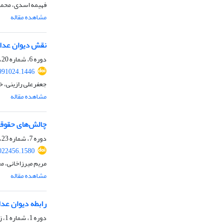
فهیمه اسدی، محمد
مشاهده مقاله
نقش دیوان عدال
دوره 6، شماره 20، پاییز 1403، صفحه
991024.1446
جعفرعلی رازینی، خ
مشاهده مقاله
چالش‌های حقوقی
دوره 7، شماره 23، تابستان 1404، صفحه
022456.1580
مریم میرزاخانی، م
مشاهده مقاله
رابطه دیوان عدالت اداری و 
دوره 1، شماره 1، زمستان 1398، صفحه