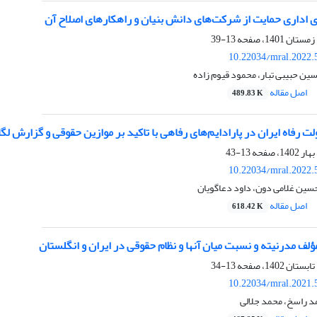
ی اداری حمایت از شرکت‌های دانش بنیان و راهکارهای اصلاح آن
13-39
10.22034/mral.2022.
 حبیبی تبار، محمود قیوم زاده
اصل مقاله
489.83 K
فاه ایران در پارادایم‌های رفاهی با تاکید بر موازین حقوقی و گزارش لگاتوم 2021 (از نظریه تا
13-43
10.22034/mral.2022.
حسین غلامی دون، داود دعاگویان
اصل مقاله
618.42 K
ف مدرنیته و نسبت میان آنها و نظام حقوقی در ایران و انگلستان
13-34
10.22034/mral.2021.
د راسخ، محمد جلالی