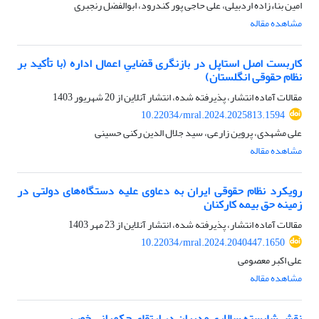
امین بناءزاده اردبیلی، علی حاجی پور کندرود، ابوالفضل رنجبری
مشاهده مقاله
کاربست اصل استاپل در بازنگری قضاییِ اعمال اداره (با تأکید بر
نظام حقوقی انگلستان)
مقالات آماده انتشار، پذیرفته شده، انتشار آنلاین از
20 شهریور 1403
10.22034/mral.2024.2025813.1594
علی مشهدی، پروین زارعی، سید جلال الدین رکنی حسینی
مشاهده مقاله
رویکرد نظام حقوقی ایران به دعاوی علیه دستگاه‌های دولتی در
زمینه حق بیمه کارکنان
مقالات آماده انتشار، پذیرفته شده، انتشار آنلاین از
23 مهر 1403
10.22034/mral.2024.2040447.1650
علی اکبر معصومی
مشاهده مقاله
نقش شایسته سالاری مدیران در ارتقای حکمرانی خوب