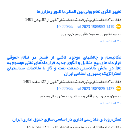
تغییر الگوی نظام پولی بین المللی با ظهور رمزارزها
مقالات آماده انتشار، پذیرفته شده، انتشار آنلاین از
07 بهمن 1401
10.22034/mral.2023.1985953.1419
محبوبه ثقوری، محمود باقری، مهدی پیری
مشاهده مقاله
مکانیسم و چالشهای موجود ناشی از فسخ در نظام حقوقی
قراردادهای بیع متقابل و الگوی جدید قراردادهای نفتی موسوم به
ipc در بخش بالادستی صنعت نفت و‌ گاز با ملاحظات سیاستهای
استراتژیک جمهوری اسلامی ایران
مقالات آماده انتشار، پذیرفته شده، انتشار آنلاین از
27 اسفند 1401
10.22034/mral.2023.1987825.1427
محسن ربیعی، مریم آقایی بجستانی، محمد روحانی مقدم
مشاهده مقاله
نقش رویه ی دادرسی اداری در اساسی سازی حقوق اداری ایران
مقالات آماده انتشار، پذیرفته شده، انتشار آنلاین از
12 آبان 1402