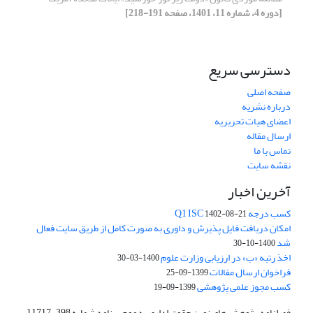
[دوره 4، شماره 11، 1401، صفحه 191-218]
دسترسی سریع
صفحه اصلی
درباره نشریه
اعضای هیات تحریریه
ارسال مقاله
تماس با ما
نقشه سایت
آخرین اخبار
کسب درجه Q1 ISC
1402-08-21
امکان دریافت فایل پذیرش و داوری به صورت کامل از طریق سایت فعال
شد
1400-10-30
اخذ رتبه «ب» در ارزیابی وزارت علوم
1400-03-30
فراخوان ارسال مقالات
1399-09-25
کسب مجوز علمی پژوهشی
1399-09-19
فصلنامه پژوهش های نوین حقوق اداری به موجب نامه شماره 398-11717