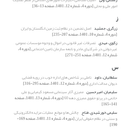
امور ملی و محلی
[دوره 4، شماره 12، 1401، صفحه 13-36]
ز
زرگری، جمشید
اصل تضمین در نظام ثبت زمین انگلستان و ایران
[دوره 4، شماره 10، 1401، صفحه 207-235]
زکوی، مهدی
تصرفات غیر قانونی در اموال و وجوه موسسات عمومی
غیردولتی در شرکتهای مادر و تابعه سازمان تامین اجتماعی
[دوره 4،
شماره 12، 1401، صفحه 251-271]
س
سلطانیان، داود
تاملی بر شاخص های اداره خوب در رویه قضایی
دیوان عدالت اداری
[دوره 4، شماره 12، 1401، صفحه 295-316]
سلیمیان، امیرحسین
ممیزی آثار سینمایی مسعود کیمیایی و علی
حاتمی در پرتو حقوق ممیزی دهه 60
[دوره 4، شماره 13، 1401، صفحه
141-165]
سلیمی خورشیدی، فتاح
چالش ها و موانع عملیات مزایده الکترونیکی
و سنتی در نظام حقوقی ایران
[دوره 4، شماره 11، 1401، صفحه 169-
190]