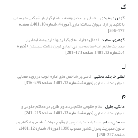
گ
گودرزی، مهدی
تحلیلی بر تبدیل وضعیت ایثارگران از شرکتی به رسمی
با تاکید بر آراء دیوان عدالت اداری
[دوره 4، شماره 10، 1401، صفحه
177-206]
گوهری، سعید
اعمال مجازات های کیفری و اداری به مثابه ابزار
مدیریت منابع آب (مطالعه موردی آبیاری نوین دشت سیستان)
[دوره
4، شماره 12، 1401، صفحه 173-201]
ل
لطفی خاچک، مجتبی
تاملی بر شاخص های اداره خوب در رویه قضایی
دیوان عدالت اداری
[دوره 4، شماره 12، 1401، صفحه 295-316]
م
مالکی، جلیل
نظام حقوقی حاکم بردعاوی طاری در محاکم حقوقی و
دیوان عدالت اداری
[دوره 4، شماره 13، 1401، صفحه 215-241]
محمدی، سام
مسئولیت دولت پس از وقوع حوادث طبیعی با نگاهی بر
قانون مدیریت بحران کشور مصوب 1398
[دوره 4، شماره 12، 1401،
صفحه 227-250]