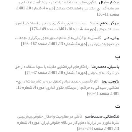
بردبار، مارال
الگوی مطلوب مداخله دولت در حوزه تأمین اجتماعی،
سرمایه گذاری اجتماعی و اقتضائات عدالت
[دوره 4، شماره 10، 1401،
صفحه 11-36]
برزگری دهج، حمید
سیاست های پیشگیری وضعی از فساد در قلمرو
معاملات دولتی
[دوره 4، شماره 10، 1401، صفحه 149-176]
بیاتی، علی
کاستی ها و کژتابی های نظام صدور مجوز برگزاری تجمعات
در حقوق اداری ایران
[دوره 4، شماره 13، 1401، صفحه 167-193]
پ
پاسبان، محمدرضا
راه‌کارهای غیرقضایی مقابله با سوءاستفاده از حق
در شرکت‌های دولتی
[دوره 4، شماره 10، 1401، صفحه 37-74]
پژوهی، پویا
آثار تأسیس جدید موانع تحقق جرم بر تشریفات اداری-
قضائی رسیدگی به جرائم، از دیدگاه حقوق اداری
[دوره 4، شماره 13،
1401، صفحه 41-60]
ت
تنگستانی، محمدقاسم
تأملی در مطلوبیت و امکان‌ حقوقی پیش‌بینی
شرط داوری در قراردادهای کار در نظام حقوقی ایران
[دوره 4، شماره
13، 1401، صفحه 243-262]