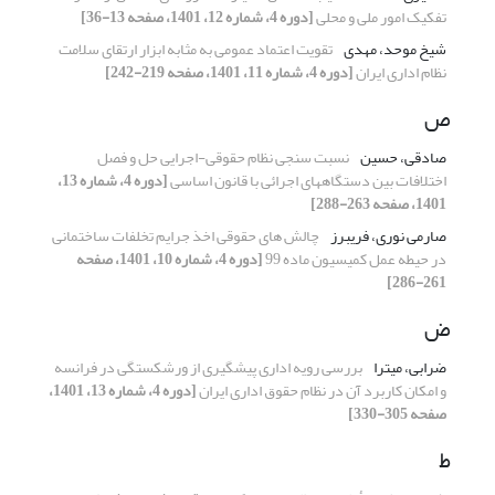
تفکیک امور ملی و محلی
[دوره 4، شماره 12، 1401، صفحه 13-36]
شیخ موحد، مهدی
تقویت اعتماد عمومی به مثابه ابزار ارتقای سلامت
نظام اداری ایران
[دوره 4، شماره 11، 1401، صفحه 219-242]
ص
صادقی، حسین
نسبت سنجی نظام حقوقی-اجرایی حل و فصل
اختلافات بین دستگاههای اجرائی با قانون اساسی
[دوره 4، شماره 13،
1401، صفحه 263-288]
صارمی نوری، فریبرز
چالش های حقوقی اخذ جرایم تخلفات ساختمانی
در حیطه عمل کمیسیون ماده 99
[دوره 4، شماره 10، 1401، صفحه
261-286]
ض
ضرابی، میترا
بررسی رویه اداری پیشگیری از ورشکستگی در فرانسه
و امکان کاربرد آن در نظام حقوق اداری ایران
[دوره 4، شماره 13، 1401،
صفحه 305-330]
ط