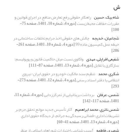
ش
شاه بیک، حسین
راهکار حقوقی رفع تعارض منافع در اجرای قوانین و
مقررات حفاظت محیط زیست
[دوره 4، شماره 10، 1401، صفحه 75-
100]
شجاعیان، خدیجه
چالش های حقوقی اخذ جرایم تخلفات ساختمانی در
حیطه عمل کمیسیون ماده 99
[دوره 4، شماره 10، 1401، صفحه 261-
286]
شفیعی افراپلی، مهدی
واکاوی نسبت میان حاکمیت قانون و پوپولیسم:
سازگاری یا تقابل
[دوره 4، شماره 13، 1401، صفحه 87-111]
شکری، محمد
تنظیم سند مالکیت خودرو در حقوق ایران؛ نیروی
انتظامی یا دفتر اسناد رسمی
[دوره 4، شماره 12، 1401، صفحه 273-
293]
شمس، عرفان
برداشت بریتانیایی از تمرکززدایی
[دوره 4، شماره 11،
1401، صفحه 117-142]
شمس ناتری، محمد ابراهمیم
آثار تأسیس جدید موانع تحقق جرم بر
تشریفات اداری-قضائی رسیدگی به جرائم، از دیدگاه حقوق اداری
[دوره 4، شماره 13، 1401، صفحه 41-60]
شمیری، فاطمه
آسیب شناسی اختیارات شوراهای اسلامی از منظر