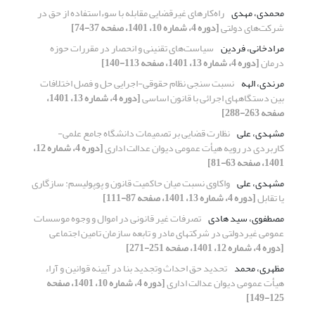
محمدی، مهدی
راه‌کارهای غیرقضایی مقابله با سوءاستفاده از حق در
شرکت‌های دولتی
[دوره 4، شماره 10، 1401، صفحه 37-74]
مرادخانی، فردین
سیاست‌های تقنینی و انحصار در مقررات حوزه
درمان
[دوره 4، شماره 13، 1401، صفحه 113-140]
مرندی، الهه
نسبت سنجی نظام حقوقی-اجرایی حل و فصل اختلافات
بین دستگاههای اجرائی با قانون اساسی
[دوره 4، شماره 13، 1401،
صفحه 263-288]
مشهدی، علی
نظارت قضایی بر تصمیمات دانشگاه جامع علمی-
کاربردی در رویه هیأت عمومی دیوان عدالت اداری
[دوره 4، شماره 12،
1401، صفحه 63-81]
مشهدی، علی
واکاوی نسبت میان حاکمیت قانون و پوپولیسم: سازگاری
یا تقابل
[دوره 4، شماره 13، 1401، صفحه 87-111]
مصطفوی، سید هادی
تصرفات غیر قانونی در اموال و وجوه موسسات
عمومی غیردولتی در شرکتهای مادر و تابعه سازمان تامین اجتماعی
[دوره 4، شماره 12، 1401، صفحه 251-271]
مظهری، محمد
تحدید حق احداث وتجدید بنا در آیینه قوانین و آراء
هیأت عمومی دیوان عدالت اداری
[دوره 4، شماره 10، 1401، صفحه
125-149]