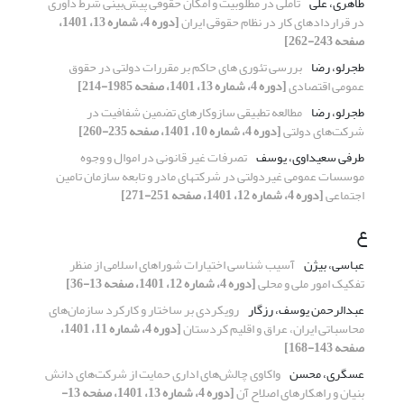
طاهری، علی
تأملی در مطلوبیت و امکان‌ حقوقی پیش‌بینی شرط داوری
در قراردادهای کار در نظام حقوقی ایران
[دوره 4، شماره 13، 1401،
صفحه 243-262]
طجرلو، رضا
بررسی تئوری های حاکم بر مقررات دولتی در حقوق
عمومی اقتصادی
[دوره 4، شماره 13، 1401، صفحه 1985-214]
طجرلو، رضا
مطالعه تطبیقی سازوکارهای تضمین شفافیت در
شرکت‌های دولتی
[دوره 4، شماره 10، 1401، صفحه 235-260]
طرفی سعیداوی، یوسف
تصرفات غیر قانونی در اموال و وجوه
موسسات عمومی غیردولتی در شرکتهای مادر و تابعه سازمان تامین
اجتماعی
[دوره 4، شماره 12، 1401، صفحه 251-271]
ع
عباسی، بیژن
آسیب شناسی اختیارات شوراهای اسلامی از منظر
تفکیک امور ملی و محلی
[دوره 4، شماره 12، 1401، صفحه 13-36]
عبدالرحمن یوسف، رزگار
رویکردی بر ساختار و کارکرد سازمان‌های
محاسباتی ایران، عراق و اقلیم کردستان
[دوره 4، شماره 11، 1401،
صفحه 143-168]
عسگری، محسن
واکاوی چالش‌های اداری حمایت از شرکت‌های دانش
بنیان و راهکارهای اصلاح آن
[دوره 4، شماره 13، 1401، صفحه 13-