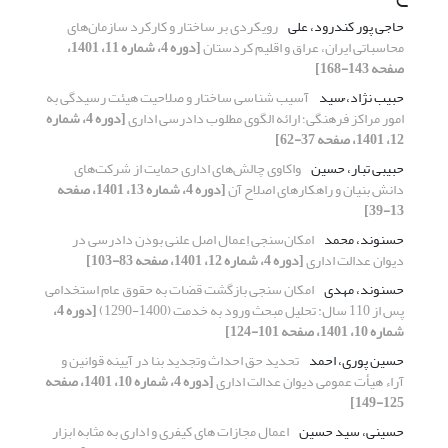
حاجی پور کندرود، علی
رویکردی بر ساختار و کارکرد سازمان‌های
محاسباتی ایران، عراق و اقلیم کردستان
[دوره 4، شماره 11، 1401،
صفحه 143-168]
حبیب نژاد، ُسید
آسیب شناسی ساختار و صلاحیت هیئت رسیدگی به
امور مراکز فرهنگی؛ ارائه الگوی مطلوب دادرسی اداری
[دوره 4، شماره
12، 1401، صفحه 37-62]
حبیبی تبار، حسین
واکاوی چالش‌های اداری حمایت از شرکت‌های
دانش بنیان و راهکارهای اصلاح آن
[دوره 4، شماره 13، 1401، صفحه
13-39]
حسنوند، محمد
امکان‌سنجی اِعمال اصل علنی بودن دادرسی در
دیوان عدالت اداری
[دوره 4، شماره 12، 1401، صفحه 83-103]
حسنوند، مهدی
امکان سنجی بازگشت قضات به حقوق عام استخدامی
پس از 110 سال: تحلیل مبحث ورود به خدمت (1400-1290)
[دوره 4،
شماره 10، 1401، صفحه 101-124]
حسین پوری، احمد
تحدید حق احداث وتجدید بنا در آیینه قوانین و
آراء هیأت عمومی دیوان عدالت اداری
[دوره 4، شماره 10، 1401، صفحه
125-149]
حسینی، سید حسین
اعمال مجازات های کیفری و اداری به مثابه ابزار