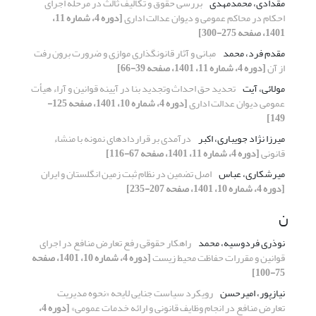
مقدادی، محمدمهدی
بررسی حقوق و تکالیف ثالث در مرحله اجرای
احکام در محاکم عمومی و دیوان عدالت اداری
[دوره 4، شماره 11،
1401، صفحه 275-300]
مقدم فرد، محمد
مبانی و آثار قانونگذاری موازی و ضرورت برون رفت
از آن
[دوره 4، شماره 11، 1401، صفحه 39-66]
مولائی، آیت
تحدید حق احداث وتجدید بنا در آیینه قوانین و آراء هیأت
عمومی دیوان عدالت اداری
[دوره 4، شماره 10، 1401، صفحه 125-
149]
میرزا نژاد جویباری، اکبر
درآمدی بر قراردادهای نمونه با منشاء
قانونی
[دوره 4، شماره 11، 1401، صفحه 67-116]
میرشکاری، عباس
اصل تضمین در نظام ثبت زمین انگلستان و ایران
[دوره 4، شماره 10، 1401، صفحه 207-235]
ن
نوذری فردوسیه، محمد
راهکار حقوقی رفع تعارض منافع در اجرای
قوانین و مقررات حفاظت محیط زیست
[دوره 4، شماره 10، 1401، صفحه
75-100]
نیازپور، امیرحسن
رویکرد سیاست جنایی لایحه «نحوه مدیریت
تعارض منافع در انجام وظایف قانونی و ارائه خدمات عمومی»
[دوره 4،