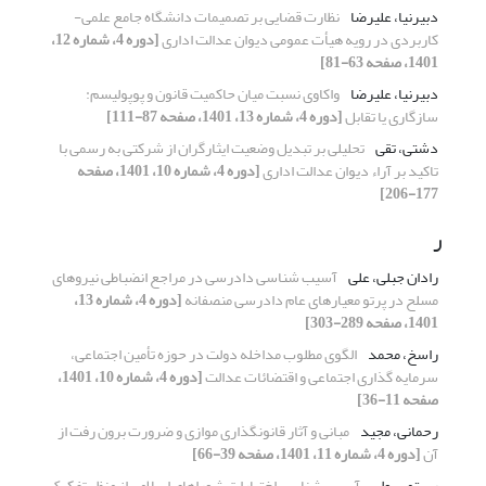
دبیرنیا، علیرضا
نظارت قضایی بر تصمیمات دانشگاه جامع علمی-
کاربردی در رویه هیأت عمومی دیوان عدالت اداری
[دوره 4، شماره 12،
1401، صفحه 63-81]
دبیرنیا، علیرضا
واکاوی نسبت میان حاکمیت قانون و پوپولیسم:
سازگاری یا تقابل
[دوره 4، شماره 13، 1401، صفحه 87-111]
دشتی، تقی
تحلیلی بر تبدیل وضعیت ایثارگران از شرکتی به رسمی با
تاکید بر آراء دیوان عدالت اداری
[دوره 4، شماره 10، 1401، صفحه
177-206]
ر
رادان جبلی، علی
آسیب شناسی دادرسی در مراجع انضباطی نیروهای
مسلح در پرتو معیارهای عام دادرسی منصفانه
[دوره 4، شماره 13،
1401، صفحه 289-303]
راسخ، محمد
الگوی مطلوب مداخله دولت در حوزه تأمین اجتماعی،
سرمایه گذاری اجتماعی و اقتضائات عدالت
[دوره 4، شماره 10، 1401،
صفحه 11-36]
رحمانی، مجید
مبانی و آثار قانونگذاری موازی و ضرورت برون رفت از
آن
[دوره 4، شماره 11، 1401، صفحه 39-66]
رستمی، ولی
آسیب شناسی اختیارات شوراهای اسلامی از منظر تفکیک