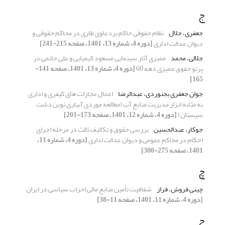
ج
جعفری، جلال
نظام حقوقی حاکم بردعاوی طاری در محاکم حقوقی و
دیوان عدالت اداری
[دوره 4، شماره 13، 1401، صفحه 215-241]
جلالی، محمد
ممیزی آثار سینمایی مسعود کیمیایی و علی حاتمی در
پرتو حقوق ممیزی دهه 60
[دوره 4، شماره 13، 1401، صفحه 141-
165]
جوان جعفری بجنوردی، عبدالرضا
اعمال مجازات های کیفری و اداری
به مثابه ابزار مدیریت منابع آب (مطالعه موردی آبیاری نوین دشت
سیستان)
[دوره 4، شماره 12، 1401، صفحه 173-201]
جوکار، عبدالحسین
بررسی حقوق و تکالیف ثالث در مرحله اجرای
احکام در محاکم عمومی و دیوان عدالت اداری
[دوره 4، شماره 11،
1401، صفحه 275-300]
چ
چینی فروش، فراز
شفافیت تأمین منابع مالی احزاب سیاسی در ایران
[دوره 4، شماره 11، 1401، صفحه 11-38]
ح