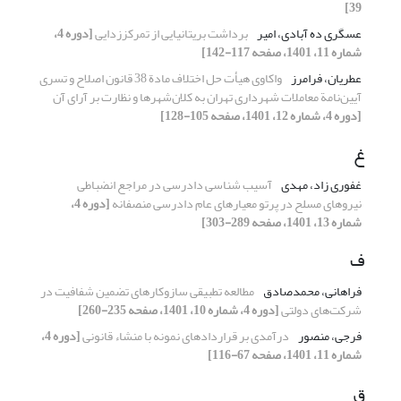
39]
عسگری ده آبادی، امیر
برداشت بریتانیایی از تمرکززدایی
[دوره 4،
شماره 11، 1401، صفحه 117-142]
عطریان، فرامرز
واکاوی هیأت حل اختلاف مادة 38 قانون اصلاح و تسری
آیین‌نامة معاملات شهرداری تهران به کلان‌شهرها و نظارت بر آرای آن
[دوره 4، شماره 12، 1401، صفحه 105-128]
غ
غفوری زاد، مهدی
آسیب شناسی دادرسی در مراجع انضباطی
نیروهای مسلح در پرتو معیارهای عام دادرسی منصفانه
[دوره 4،
شماره 13، 1401، صفحه 289-303]
ف
فراهانی، محمدصادق
مطالعه تطبیقی سازوکارهای تضمین شفافیت در
شرکت‌های دولتی
[دوره 4، شماره 10، 1401، صفحه 235-260]
فرجی، منصور
درآمدی بر قراردادهای نمونه با منشاء قانونی
[دوره 4،
شماره 11، 1401، صفحه 67-116]
ق