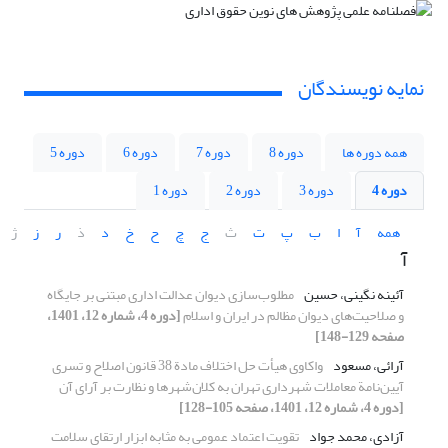
نمایه نویسندگان
همه دوره ها
دوره 8
دوره 7
دوره 6
دوره 5
دوره 4
دوره 3
دوره 2
دوره 1
همه
آ
ا
ب
پ
ت
ث
ج
چ
ح
خ
د
ذ
ر
ز
ژ
آ
آئینه نگینی، حسین
مطلوب‌سازی دیوان عدالت اداری مبتنی بر جایگاه
و صلاحیت‌های دیوان مظالم در ایران و اسلام
[دوره 4، شماره 12، 1401،
صفحه 129-148]
آرائی، مسعود
واکاوی هیأت حل اختلاف مادة 38 قانون اصلاح و تسری
آیین‌نامة معاملات شهرداری تهران به کلان‌شهرها و نظارت بر آرای آن
[دوره 4، شماره 12، 1401، صفحه 105-128]
آزادی، محمد جواد
تقویت اعتماد عمومی به مثابه ابزار ارتقای سلامت