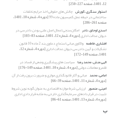
12، 1401، صفحه 227-250]
استوار سنگری، کورش
چالش های حقوقی اخذ جرایم تخلفات
ساختمانی در حیطه عمل کمیسیون ماده 99
[دوره 4، شماره 10، 1401،
صفحه 261-286]
اسدی اوجاق، نادر
امکان‌سنجی اِعمال اصل علنی بودن دادرسی در
دیوان عدالت اداری
[دوره 4، شماره 12، 1401، صفحه 83-103]
افشاری، فاطمه
واکاوی مبانی استماع دعاوی بند 2 ماده 10 قانون
تشکیلات و آیین دادرسی دیوان عدالت اداری
[دوره 4، شماره 12،
1401، صفحه 149-172]
الهی منش، محمد رضا
سیاست های پیشگیری وضعی از فساد در
قلمرو معاملات دولتی
[دوره 4، شماره 10، 1401، صفحه 149-176]
امامی، محمد
مبانی و آثار قانونگذاری موازی و ضرورت برون رفت از آن
[دوره 4، شماره 11، 1401، صفحه 39-66]
امینی، منصور
ارزیابی شرط موازنه اقتصادی به عنوان گونه نوین شروط
تثبیت در قراردادهای سرمایه‌گذاری خارجی به مثابه قراردادی اداری
[دوره 4، شماره 13، 1401، صفحه 61-86]
ب