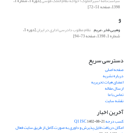
سیاست‌نامه (سیرالملوک) خواجه نظام الملک طوسی
[دوره 1، شماره 1،
1398، صفحه 51-72]
و
وهیبی فخر، مریم
نظام مطلوب دادرسی اداری در ایران
[دوره 1،
شماره 1، 1398، صفحه 73-94]
دسترسی سریع
صفحه اصلی
درباره نشریه
اعضای هیات تحریریه
ارسال مقاله
تماس با ما
نقشه سایت
آخرین اخبار
کسب درجه Q1 ISC
1402-08-21
امکان دریافت فایل پذیرش و داوری به صورت کامل از طریق سایت فعال