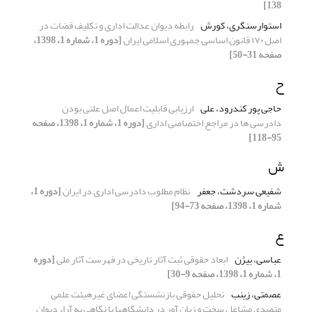
138]
استوارسنگری، کورش
رابطه دیوان عدالت اداری و تکلیف قضات در
اصل ۱۷۰ قانون اساسی جمهوری اسلامی ایران
[دوره 1، شماره 1، 1398،
صفحه 31-50]
ح
حاجی پور کندرود، علی
ارزیابی قابلیت اعمال اصل علنی بودن
دادرسی ها در مراجع اختصاصی اداری
[دوره 1، شماره 1، 1398، صفحه
95-118]
ش
شفیعی سردشت، جعفر
نظام مطلوب دادرسی اداری در ایران
[دوره 1،
شماره 1، 1398، صفحه 73-94]
ع
عباسی، بیژن
ابعاد حقوقی ثبت آثار تاریخی در فهرست آثار ملی
[دوره
1، شماره 1، 1398، صفحه 9-30]
عصمتی، زینب
تحلیل حقوقی بازنشستگی اعضای غیرهیئت علمی
متصدی مشاغل سخت و زیان آور در دانشگاهها با نگاهی به آراء دیوان