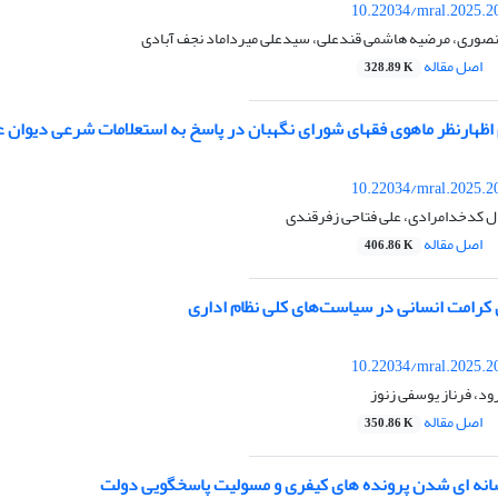
10.22034/mral.2025.2
نصوری، مرضیه هاشمی قندعلی، سیدعلی میرداماد نجف آبادی
اصل مقاله
328.89 K
اظهارنظر ماهوی فقهای شورای نگهبان در پاسخ به استعلامات شرعی دیوان ع
10.22034/mral.2025.2
مال کدخدامرادی، علی فتاحی زفرقندی
اصل مقاله
406.86 K
 کرامت انسانی در سیاست‌های کلی نظام اداری
10.22034/mral.2025.2
ود، فرناز یوسفی زنوز
اصل مقاله
350.86 K
سانه ای شدن پرونده های کیفری و مسولیت پاسخگویی دولت