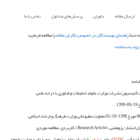
ارسال مقاله
داوران
پرسش‌های متداول
تماس با ما
 حتماً
راهنمای نویسندگان در خصوص نگارش مقاله
را مطالعه فرمایید
 رود به سامانه»
لنامه
 کمیسیون نشریات وزارت علوم، تحقیقات و فناوری با درجه علمی
(Research Article)، کاربردی، مطالعه موردی
ی ایندکس
Q1 ISC
، علمی
رتبه ب
(نشریات علمی پژوهشی مورد تایید وزارت علوم)