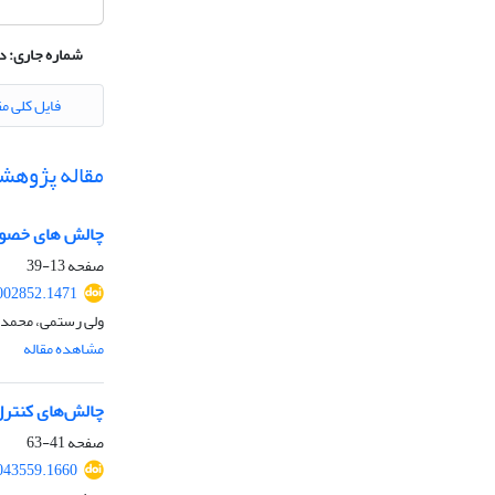
شماره جاری:
دوره 8، شماره 27،
فایل کلی مق
مقاله پژوهش
چالش های خصوصی
صفحه
13-39
002852.1471
ولی رستمی، محمد م
مشاهده مقاله
چالش‌های کنترل
صفحه
41-63
043559.1660