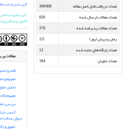
(این نشریه تحت قانون بین المللی 
تعداد دریافت فایل اصل مقاله
309,900
تعداد مقالات ارسال شده
820
قانون پیشگیری و مق
تعداد مقالات پذیرفته شده
370
زمان پذیرش (روز)
111
تعداد پایگاه های نمایه شده
12
مقالات پر ب
تعداد داوران
184
قلمرو شمول
مفهوم و مص
تحلیل حقوق
مفهوم کاداس
بررسی حقوق
آسیب شناسی
دیوان عدالت اد
حقوق و تکا