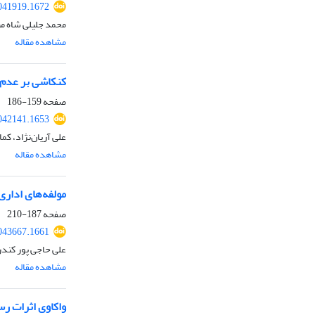
041919.1672
محمد جلیلی شاه م
مشاهده مقاله
کنکاشی بر عدم 
صفحه
159-186
042141.1653
علی آریان‌نژاد، ک
مشاهده مقاله
مولفه‌های اداری
صفحه
187-210
043667.1661
علی حاجی پور کندر
مشاهده مقاله
واکاوی اثرات ر