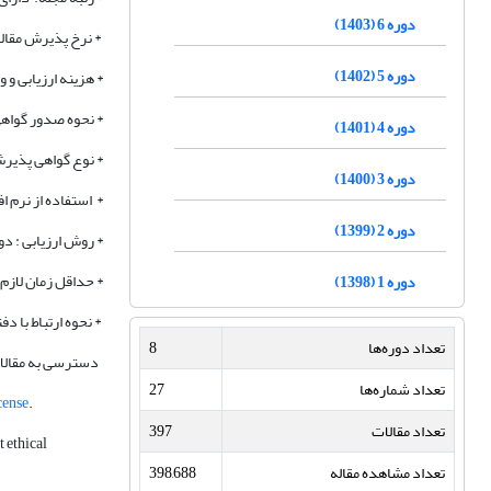
دوره 6 (1403)
* نرخ پذیرش مقالات: حدود
دوره 5 (1402)
* هزینه ارزیابی و و
* نحوه صدور گواهی
دوره 4 (1401)
* نوع گواهی پذیرش 
دوره 3 (1400)
* استفاده از نرم ا
دوره 2 (1399)
* روش ارزیابی : 
* حداقل زمان لازم 
دوره 1 (1398)
* نحوه ارتباط با د
تعداد دوره‌ها
8
دسترسی به مقالات 
تعداد شماره‌ها
27
cense
.
تعداد مقالات
397
 ethical
تعداد مشاهده مقاله
398,688