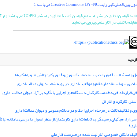
کپی رایت Creative Commons: BY-NC می باشد.)
"این نشریه با احترام به قوانین اخلاق در نشریات تابع قوانین 
ابله با تقلب در آثار علمی پیروی می نماید
ازدید
 و استثنائات قانون مدیریت خدمات کشوری و قانون کار:چالش ها و راهکارها
ادیق سوءاستفاده از مقام و موقعیت اداری در رویه شعب دیوان عدالت اداری
ی قرارداد خریدخدمت کارکنان دستگاه‌های اجرایی با تأکید بر آراء دیوان عدالت اداری
تر ، کارکرد و آثار آن
 و تکالیف ثالث در مرحله اجرای احکام در محاکم عمومی و دیوان عدالت اداری
 آراء هیأتهای رسیدگی به تخلفات اداری کارمندان از منظر اصول دادرسی عادلانه (با تأک
اری)
لیف مالکان خصوصی آثار ثبت شده در فهرست آثار ملی