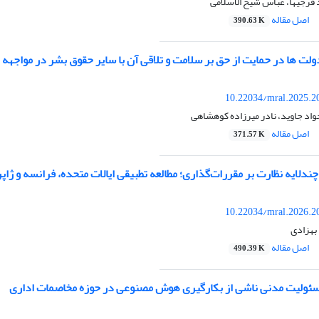
فرجیها، عباس شیخ الاسلامی
اصل مقاله
390.63 K
لت ها در حمایت از حق بر سلامت و تلاقی آن با سایر حقوق بشر در مواجهه با
10.22034/mral.2025.2
واد جاوید، نادر میرزاده کوهشاهی
اصل مقاله
371.57 K
چندلایه نظارت بر مقررات‌گذاری؛ مطالعه تطبیقی ایالات متحده، فرانسه و ژاپن
10.22034/mral.2026.2
بهزادی
اصل مقاله
490.39 K
ئولیت مدنی ناشی از بکارگیری هوش مصنوعی در حوزه مخاصمات اداری