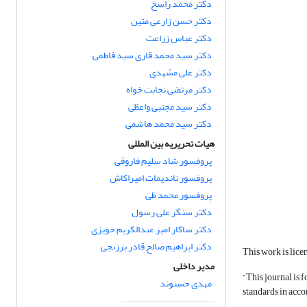
دکتر محمد راسخ
دکتر حسن زارعی متین
دکتر عباس زراعت
دکتر سید محمد قاری سید فاطمی
دکتر علی مشهدی
دکتر مرتضی نجابت خواه
دکتر سید مجتبی واعظی
دکتر سید محمد هاشمی
هیات تحریریه بین المللی
پروفسور شاد سلیم فاروقی
پروفسور ناندیمات امپراکاش
پروفسور محمد طَی
دکتر سنگر علی رسول
دکتر ساکار امیر عبدالکریم حویزی
دکتر ابراهیم صالح قادر برزنجی
This work is lice
مدیر داخلی
“This journal is 
مهدی حسنوند
standards in acco