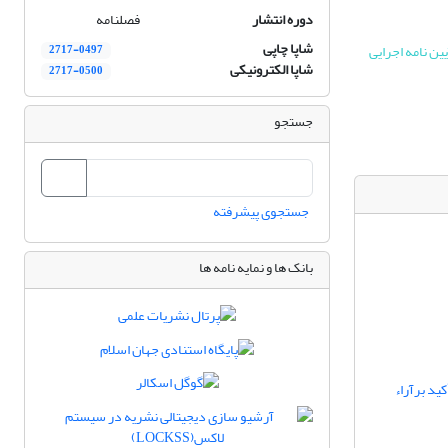
دوره انتشار
فصلنامه
شاپا چاپی
کمیتۀ اخلاق در انتشار (COPE) می باشد و از آیین نامه اجرایی
2717-0497
شاپا الکترونیکی
2717-0500
جستجو
جستجوی پیشرفته
بانک ها و نمایه نامه ها
ید برآراء