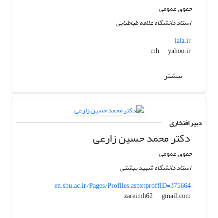
حقوق عمومی
استاد دانشگاه علامه طباطبایی
iala.ir
yahoo.ir
mh
بیشتر
دبیر افتخاری
دکتر محمد حسین زارعی
حقوق عمومی
استاد دانشگاه شهید بهشتی
en.sbu.ac.ir/Pages/Profiles.aspx?proffID=375664
gmail.com
zareimh62