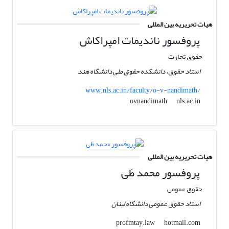
هیات تحریریه بین المللی
پروفسور ناندیمات امپراکاش
حقوق تجارت
استاد حقوق، دانشکده حقوق ملی دانشگاه هند
www.nls.ac.in/faculty/o-v-nandimath/
nls.ac.in
ovnandimath
هیات تحریریه بین المللی
پروفسور محمد طَی
حقوق عمومی
استاد حقوق عمومی دانشگاه لبنان
hotmail.com
profmtay.law