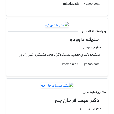
yahoo.com
mhedayatiz
ویراستار انگلیسی
حدیثه داوودی
حقوق عمومی
دانشجو دکتری حقوق، دانشگاه آزاد واحد هشتگرد، البرز، ایران
yahoo.com
lawmaker95
مشاور نمایه سازی
دکتر مهسا فرحان جم
حقوق بین الملل