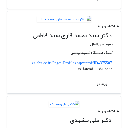
هیات تحریریه
دکتر سید محمد قاری سید فاطمی
حقوق بین الملل
استاد دانشگاه شهید بهشتی
en.sbu.ac.ir/Pages/Profiles.aspx?proffID=375507
sbu.ac.ir
m-fatemi
بیشتر
هیات تحریریه
دکتر علی مشهدی