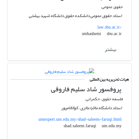
حقوق عمومی
استاد حقوق عمومی دانشکده حقوق دانشگاه شهید بهشتی
law.sbu.ac.ir/
sbu.ac.ir
smhashemi
بیشتر
هیات تحریریه بین المللی
پروفسور شاد سلیم فاروقی
فلسفه حقوق، حکمرانی
استاد دانشگاه مالایا مالزی ، کوالالامپور
umexpert.um.edu.my/shad-saleem-faruqi.html
um.edu.my
shad.saleem.faruqi