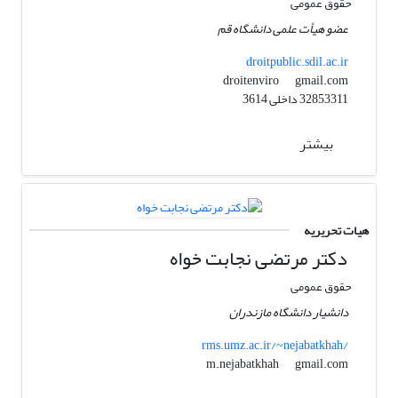
حقوق عمومی
عضو هیأت علمی دانشگاه قم
droitpublic.sdil.ac.ir
gmail.com
droitenviro
32853311 داخلی 3614
بیشتر
هیات تحریریه
دکتر مرتضی نجابت خواه
حقوق عمومی
دانشیار دانشگاه مازندران
rms.umz.ac.ir/~nejabatkhah/
gmail.com
m.nejabatkhah