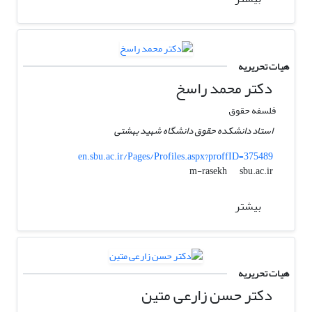
هیات تحریریه
دکتر محمد راسخ
فلسفه حقوق
استاد دانشکده حقوق دانشگاه شهید بهشتی
en.sbu.ac.ir/Pages/Profiles.aspx?proffID=375489
sbu.ac.ir
m-rasekh
بیشتر
هیات تحریریه
دکتر حسن زارعی متین