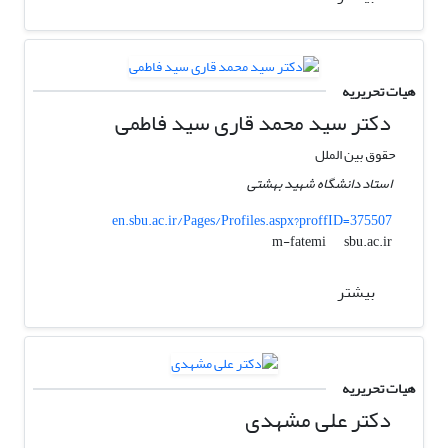
هیات تحریریه
دکتر سید محمد قاری سید فاطمی
حقوق بین الملل
استاد دانشگاه شهید بهشتی
en.sbu.ac.ir/Pages/Profiles.aspx?proffID=375507
sbu.ac.ir
m-fatemi
بیشتر
هیات تحریریه
دکتر علی مشهدی