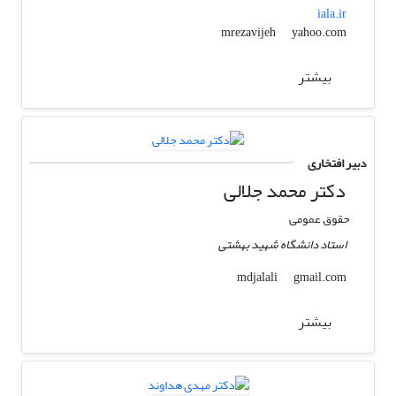
iala.ir
yahoo.com
mrezavijeh
بیشتر
دبیر افتخاری
دکتر محمد جلالی
حقوق عمومی
استاد دانشگاه شهید بهشتی
gmail.com
mdjalali
بیشتر