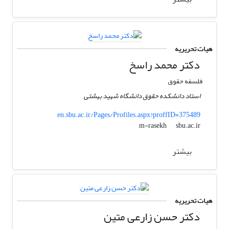
هیات تحریریه
دکتر محمد راسخ
فلسفه حقوق
استاد دانشکده حقوق دانشگاه شهید بهشتی
en.sbu.ac.ir/Pages/Profiles.aspx?proffID=375489
sbu.ac.ir
m-rasekh
بیشتر
هیات تحریریه
دکتر حسن زارعی متین