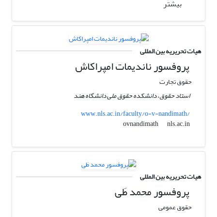
بیشتر
هیات تحریریه بین المللی
پروفسور ناندیمات امپراکاش
حقوق تجارت
استاد حقوق، دانشکده حقوق ملی دانشگاه هند
www.nls.ac.in/faculty/o-v-nandimath/
nls.ac.in
ovnandimath
هیات تحریریه بین المللی
پروفسور محمد طَی
حقوق عمومی