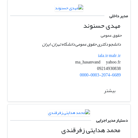
مدیر داخلی
مهدی حسنوند
حقوق عمومی
دانشجو دکتری حقوق عمومی دانشگاه تهران، ایران
iala.ir malr.ir
yahoo.fr
ma_hasanvand
09214930838
0000-0003-2074-6689
بیشتر
دستیار مدیر اجرایی
محمد هدایتی زفرقندی