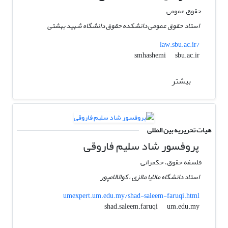
حقوق عمومی
استاد حقوق عمومی دانشکده حقوق دانشگاه شهید بهشتی
law.sbu.ac.ir/
sbu.ac.ir
smhashemi
بیشتر
هیات تحریریه بین المللی
پروفسور شاد سلیم فاروقی
فلسفه حقوق، حکمرانی
استاد دانشگاه مالایا مالزی ، کوالالامپور
umexpert.um.edu.my/shad-saleem-faruqi.html
um.edu.my
shad.saleem.faruqi