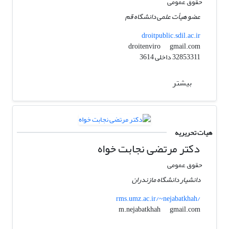
حقوق عمومی
عضو هیأت علمی دانشگاه قم
droitpublic.sdil.ac.ir
gmail.com
droitenviro
32853311 داخلی 3614
بیشتر
هیات تحریریه
دکتر مرتضی نجابت خواه
حقوق عمومی
دانشیار دانشگاه مازندران
rms.umz.ac.ir/~nejabatkhah/
gmail.com
m.nejabatkhah