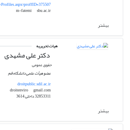
s/Profiles.aspx?proffID=375507
sbu.ac.ir
m-fatemi
بیشتر
هیات تحریریه
دکتر علی مشهدی
حقوق عمومی
عضو هیأت علمی دانشگاه قم
droitpublic.sdil.ac.ir
gmail.com
droitenviro
32853311 داخلی 3614
بیشتر