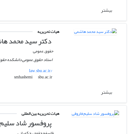
بیشتر
هیات تحریریه
دکتر سید محمد ها
حقوق عمومی
استاد حقوق عمومی دانشکده حقوق
law.sbu.ac.ir/
sbu.ac.ir
smhashemi
بیشتر
هیات تحریریه بین المللی
پروفسور شاد سلیم 
فلسفه حقوق، حکمرانی