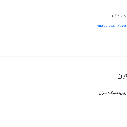
ید بهشتی
en.sbu.ac.ir/Page
تین
ابی دانشگاه تهران