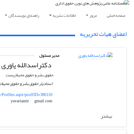
صفحه اصلی
مرور
اطلاعات نشریه
راهنمای نویسندگان
اعضای هیات تحریریه
مدیر مسئول
دکتراسدالله یاوری
حقوق بشر و حقوق محیط زیست
استادیار حقوق بشر و حقوق محیط 
s/Profiles.aspx?proffID=386110
gmail.com
yavariamir
بیشتر