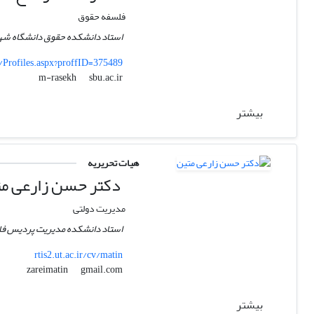
فلسفه حقوق
استاد دانشکده حقوق دانشگاه شه
s/Profiles.aspx?proffID=375489
sbu.ac.ir
m-rasekh
بیشتر
هیات تحریریه
دکتر حسن زارعی م
مدیریت دولتی
استاد دانشکده مدیریت پردیس فار
rtis2.ut.ac.ir/cv/matin
gmail.com
zareimatin
بیشتر