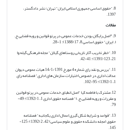
8."حقوق اساسی جمهوری اسلامی ایران" تهران: نشر دادگستر،
1397.
مقالات
9
. "
اصل رایگان بودن خدمات عمومی در پرتو قوانین و رویه قضایی ج.
ا. ایران" حقوق اساسی 8، 17 (1388): 1-28.
10."خطر تخریب آثار تاریخی روستاهای گیلان" مجله فرهنگی گیله وا
21، 123 (1391): 41-42.
11."بررس و نقد رای شماره 4 مورخ 14/1/1391 هیات عمومی دیوان
عدالت اداری در خصوص اختیارات سازمان های اداری" فصلنامه رای
1، 1 (1392): 95-102.
12.مشترک با فاطمه کیا "اصل انطباق خدمات عمومی در پرتو قوانین
و مقررات و رویه قضایی ج. ا" فصنامه حقوق اداری 1، 1 (1392): 49-
79.
13."قواعد و شرایط شکل گیری اعمال اداری یکجانبه" فصلنامه
حقوق (مجله دانشکده حقوق و علوم سیاسی) 42، 2 (1392): 125-
145.