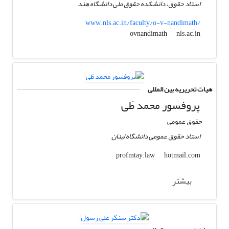
استاد حقوق، دانشکده حقوق ملی دانشگاه هند
www.nls.ac.in/faculty/o-v-nandimath/
nls.ac.in
ovnandimath
هیات تحریریه بین المللی
پروفسور محمد طَی
حقوق عمومی
استاد حقوق عمومی دانشگاه لبنان
hotmail.com
profmtay.law
بیشتر