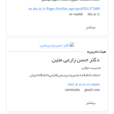
en.sbu.ac.ir/Pages/Profiles.aspx?proffID=375489
sbu.ac.ir
m-rasekh
بیشتر
هیات تحریریه
دکتر حسن زارعی متین
مدیریت دولتی
استاد دانشکده مدیریت پردیس فارابی دانشگاه تهران
rtis2.ut.ac.ir/cv/matin
gmail.com
zareimatin
بیشتر