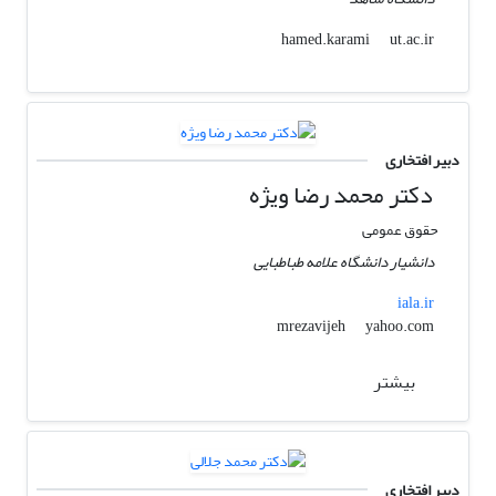
ut.ac.ir
hamed.karami
دبیر افتخاری
دکتر محمد رضا ویژه
حقوق عمومی
دانشیار دانشگاه علامه طباطبایی
iala.ir
yahoo.com
mrezavijeh
بیشتر
دبیر افتخاری