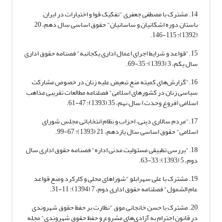
14. مشترک با مصطفی جعفری "تفکیک قوا و اختیارات در ایران
باستان دوره اشکانیان و ساسانیان" حقوق اساسی سال دهم، 20
(1392): 115-146.
15."قواعد و شرایط اجرای اعمال اداری یکجانبه" فصنامه حقوق اداری
سال یکم، 3 (1393): 35-69.
16."گزارش‌های کمیته منع تبعیض علیه زنان در خصوص مشارکت
سیاسی زنان در کشورهای اسلامی" فصلنامه مطالعات تقریبی مذاهب
اسلامی (فروغ وحدت) سال نهم، 35 (1393): 47-61.
17."مردم سالاری دینی، احزاب و نظام انتخاباتی مجلس شورای
اسلامی" حقوق اساسی سال یازدهم، 21 (1393): 67-99.
18."بررسی تطبیقی مسئولیت مدنی اداره" فصنامه حقوق اداری سال
دوم، 5 (1393): 33-63.
19. مشترک با علی سهرابلو "شوراهای محلی و کارکرد وضع قواعد
عام الشمول" فصلنامه حقوق اداری دوم، 7 (1394): 11-31.
20. مشترک با حسن خانجانی موق "نظارت بر حفظ حقوق شهروندی
در قانون احترام به آزادی‌های مشروع و حفظ حقوق شهروندی" مجله