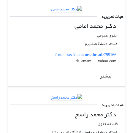
هیات تحریریه
دکتر محمد امامی
حقوق عمومی
استاد دانشگاه شیراز
forum.rasekhoon.net/thread/799166
yahoo.com
dr_emami
بیشتر
هیات تحریریه
دکتر محمد راسخ
فلسفه حقوق
استاد دانشکده حقوق دانشگاه شهید بهشتی