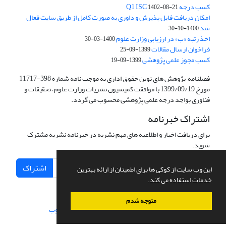
کسب درجه Q1 ISC
1402-08-21
امکان دریافت فایل پذیرش و داوری به صورت کامل از طریق سایت فعال
شد
1400-10-30
اخذ رتبه «ب» در ارزیابی وزارت علوم
1400-03-30
فراخوان ارسال مقالات
1399-09-25
کسب مجوز علمی پژوهشی
1399-09-19
فصلنامه پژوهش های نوین حقوق اداری به موجب نامه شماره 398-11717
مورخ 1399/09/19 با موافقت کمیسیون نشریات وزارت علوم، تحقیقات و
فناوری بواجد درجه علمی پژوهشی محسوب می گردد.
اشتراک خبرنامه
برای دریافت اخبار و اطلاعیه های مهم نشریه در خبرنامه نشریه مشترک
شوید.
اشتراک
این وب سایت از کوکی ها برای اطمینان از ارائه بهترین
خدمات استفاده می کند.
متوجه شدم
سامانه مدیریت نشریات علمی.
طراحی و پیاده سازی از
سیناوب