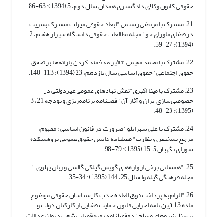
حقوقی کانون وکلای دادگستری همدان سال دوم، 5 (1394): 63-86.
21. مشترک با مرتضی رستمی "ابعاد حقوقی میراث مشترک بشریت
در فضای ماورای جو" مجله مطالعات حقوقی دانشگاه شیراز هفتم، 2
(1394): 27-59.
22. مشترک با محمد مقیمی "تاثیر هدفمند کردن یارانه‌ها بر تحقق
حقوق اجتماعی" حقوق اساسی سال یازدهم، 23 (1394): 113-140.
23. مشترک با مینا اکبری"نقش نهادهای عمومی غیردولتی در
خصوصی‌سازی ایران و آثار آن" فصلنامه برنامه‌ریزی و بودجه 21، 3
(1395): 23-48.
24. مشترک با علی سهرابلو "ضرورت در قانون اساسی ؛ مفهوم،
مرجع تشخیص و نظارت" فصلنامه دانش حقوق عمومی پژوهشکده
شورای نگهبان 5، 15 (1395): 79-98.
25. "همسانی برخی از واژه‌های گویش گیلکی گالشی و زبان پهلوی."
مجله فرهنگی گیله وا سال 25، 144 (1395): 34-35.
26."الزام به پرداخت فوق العاده جذب کارشناسان حقوقی موضوع
ماده 13 آیین نامه اجرایی قانون جمایت قضایی از کارکنان دولت و
پرسنل نیروهای مسلح" دوفصلنامه رویه قضایی شعب دیوان عداالت