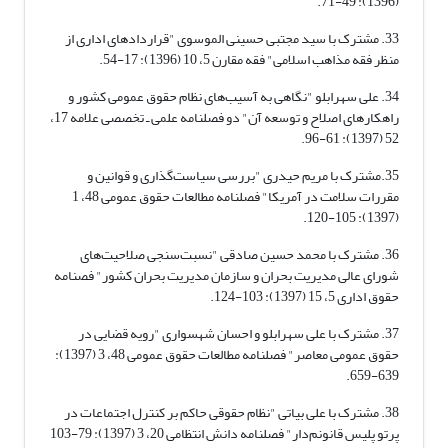
(1396): 49-71.
33. مشترک با سید مجتبی حسینی الموسوی "قراردادهای اداری از
منظر فقه مذاهب اسلامی" فقه مقارن 5، 10 (1396): 17-54.
34. علی سهرابلو "نگاهی به آسیب‌های نظام حقوق عمومی کشور و
راهکارهای اصلاح و توسعه آن" دو فصلنامه علمی ـ تخصصی علامه 17،
52 (1397): 61-96.
35.مشترک با مریم حیدری "بررسی سیاست‌گذاری و قوانین و
مقررات سلامت در آمریکا" فصلنامه مطالعات حقوق عمومی 48، 1
(1397): 105-120.
36. مشترک با محمد حسین صادقی "نسبت‌سنجی صلاحیت‌های
شورای عالی مدیریت بحران و سازمان مدیریت بحران کشور" فصنامه
حقوق اداری 5، 15 (1397): 103-124.
37. مشترک با علی سهرابلو و احسان شهسواری "رویه قضایی در
حقوق عمومی معاصر" فصلنامه مطالعات حقوق عمومی 48، 3 (1397):
639-659.
38. مشترک با علی بیاتی "نظام حقوقی حاکم بر کنترل اجتماعات در
پرتو پلیس قانونم‌دار" فصلنامه دانش انتظامی 20، 3 (1397): 79-103