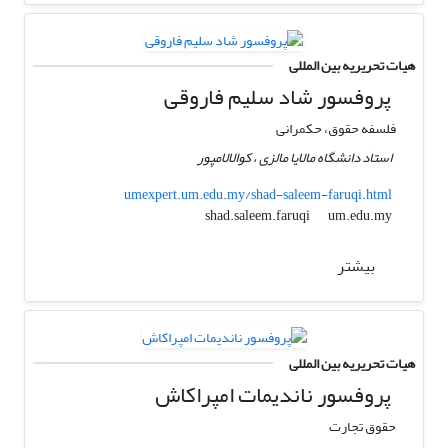
هیات تحریریه بین المللی
پروفسور شاد سلیم فاروقی
فلسفه حقوق، حکمرانی
استاد دانشگاه مالایا مالزی ، کوالالامپور
umexpert.um.edu.my/shad-saleem-faruqi.html
um.edu.my
shad.saleem.faruqi
بیشتر
هیات تحریریه بین المللی
پروفسور ناندیمات امپراکاش
حقوق تجارت