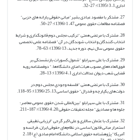
اداری 1، 3 (1395): 27-32.
27. مشتکر با مقصود عبادی بشیر"مبانی حقوقی یارانه های حزبی"
فصلنامه مطالعات حقوق عمومی 47، 1 (1396): 27-50.
28. مشترک با مرتضی همتی "ترکیب مجلس دوم قانونگذاری و شرایط
انتخاب کنندگان و انتخاب شوندگان در آن" فصلنامه علمی تخصصی
حقوق عمومی سال نهم، دوره جدید، 13 (1396): 63-78.
29. مشترک با علی سهرابلو "شمول کسورات بازنشستگی بر
فوق‌العاده‌های مصوب هیات امنای دانشگاه‌ها." دوفصلنامه رویه
قضایی شعب دیوان عداالت اداری 1، 4 (1396): 13-28.
30. مشترک با مرتضی همتی "فلسفه وجودی مجلس دوم در
دولت‌های یکپارچه و فدرال" حقوق اساسی 13، 25 (1396): 95-118.
31. مشترک با علی سهرابلو "بین‌المللی شدن حقوق عمومی معاصر؛
جلوه ها و مصادیق" مجله تحقیقات حقوقی 20، 4 (1396): 187-211.
32. مشترک با عثمان سالاری و علی اکبر گرجی "ارزیابی تطبیقی
استمرار مبانی قانون اساسی در نظام‌های حقوقی ایران، فرانسه و
آمریکا" پژوهشنامه حقوق اسلامی دانشگاه امام صادق (ع) 18، 2