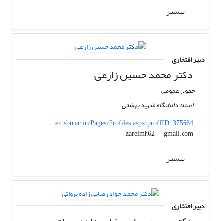
بیشتر
دبیر افتخاری
دکتر محمد حسین زارعی
حقوق عمومی
استاد دانشگاه شهید بهشتی
en.sbu.ac.ir/Pages/Profiles.aspx?proffID=375664
gmail.com
zareimh62
بیشتر
دبیر افتخاری