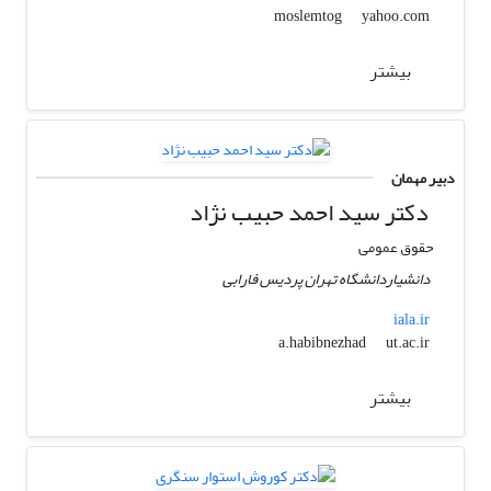
yahoo.com
moslemtog
بیشتر
دبیر مهمان
دکتر سید احمد حبیب نژاد
حقوق عمومی
دانشیاردانشگاه تهران پردیس فارابی
iala.ir
ut.ac.ir
a.habibnezhad
بیشتر