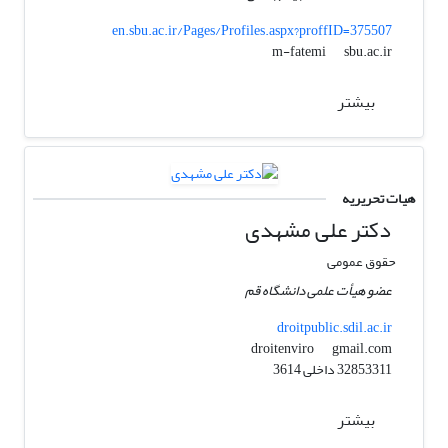
en.sbu.ac.ir/Pages/Profiles.aspx?proffID=375507
sbu.ac.ir
m-fatemi
بیشتر
هیات تحریریه
دکتر علی مشهدی
حقوق عمومی
عضو هیأت علمی دانشگاه قم
droitpublic.sdil.ac.ir
gmail.com
droitenviro
32853311 داخلی 3614
بیشتر