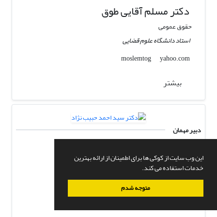
دکتر مسلم آقایی طوق
حقوق عمومی
استاد دانشگاه علوم قضایی
yahoo.com
moslemtog
بیشتر
دبیر مهمان
دکتر سید احمد حبیب نژاد
این وب سایت از کوکی ها برای اطمینان از ارائه بهترین
حقوق عمومی
خدمات استفاده می کند.
دانشیاردانشگاه تهران پردیس فارابی
متوجه شدم
iala.ir
ut.ac.ir
a.habibnezhad