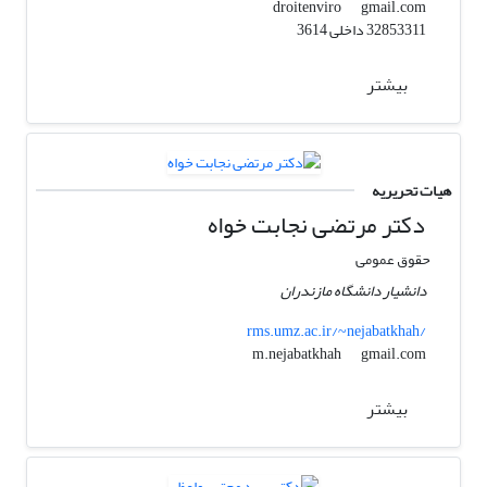
gmail.com
droitenviro
32853311 داخلی 3614
بیشتر
هیات تحریریه
دکتر مرتضی نجابت خواه
حقوق عمومی
دانشیار دانشگاه مازندران
rms.umz.ac.ir/~nejabatkhah/
gmail.com
m.nejabatkhah
بیشتر