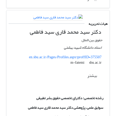
هیات تحریریه
دکتر سید محمد قاری سید فاطمی
حقوق بین الملل
استاد دانشگاه شهید بهشتی
en.sbu.ac.ir/Pages/Profiles.aspx?proffID=375507
sbu.ac.ir
m-fatemi
بیشتر
رشته تخصصی: دکترای تخصصی حقوق بشر تطبیقی
سوابق علمی – پژوهشی دکتر سید محمد قاری سید فاطمی