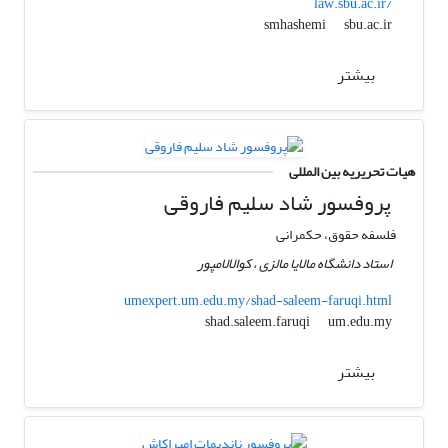
law.sbu.ac.ir/
sbu.ac.ir
smhashemi
بیشتر
هیات تحریریه بین المللی
پروفسور شاد سلیم فاروقی
فلسفه حقوق، حکمرانی
استاد دانشگاه مالایا مالزی ، کوالالامپور
umexpert.um.edu.my/shad-saleem-faruqi.html
um.edu.my
shad.saleem.faruqi
بیشتر