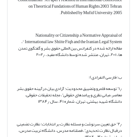
on Theortical Fundations of Human Rights 2003, Tehran,
Published by Mufid University, 2005.
Nationality or Citizenship, a Normative Appraisal of
International law, Shiite Fiqh and the Iranian Legal System “،
مقاله ارائه شده در کنفرانس بین المللی حقوق بشر و گفتگوی تمدن
ها، ۲۰۰۱، تهران، منتشر شده توسط دانشگاه مفید، ۲۰۰۲٫
ب: فارسی (انفرادی):
۱٫” توسعه قلمرو وتضییق محدودیت: آزادی بیان درآیینه حقوق بشر
معاصر،مبانی نظری و پیامدهای حقوقی”، مجله تحقیقات حقوقی،
دانشگاه شهید بهشتی، تهران، شماره ۴۱، سال ۱۳۸۴٫
۲٫” حق تعیین سرنوشت و مسئله نظارت بر انتخابات: نظارت تضمینی
درقبال نظارت تحدیدی”، فصلنامه مدرس، دانشگاه تربیت مدرس،
تهران، شماره ۳، ۱۳۸۲٫