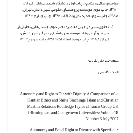
مفاهیم، مبانی و منابع»، چاپ اول دانشگاه شهید بهشتی، تهران،
۱۳۸۲، چاپ دوم، موسسه پزوهشهای حقوقی شهر دانش، تهران،
۱۳۸۸، چاپ سوم تجدید نظر و اضافات ۱۳۹۰، چاپ چهارم ۱۳۹۳
«حقوق بشر در جهان معاصر: دفتر دوم، جستارهایی تحلیلی از
حق ها و آزادی ها»، موسسه پزوهشهای حقوقی شهر دانش،
تهران ۱۳۸۸، چاپ دوم با اصلاحات ۱۳۸۹، چاپ سوم ۱۳۹۳٫
مقالات منتشر شده:
الف: انگلیسی
۱- Autonomy and Right to Die with Dignity, A Comparison of
Kantian Ethics and Shiite Teachings, Islam and Christian
Muslim Relations, Routledge Taylor & Francis Group, UK
(Birmingham and Georgetown Universities), Volume 18,
Number 3, July 2007.
۲-Autonomy and Equal Right to Divorce with Specific