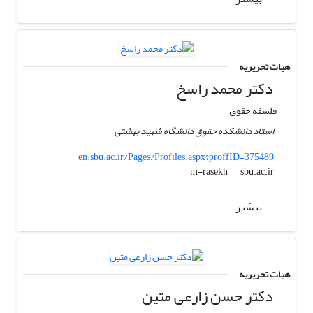
هیات تحریریه
دکتر محمد راسخ
فلسفه حقوق
استاد دانشکده حقوق دانشگاه شهید بهشتی
en.sbu.ac.ir/Pages/Profiles.aspx?proffID=375489
sbu.ac.ir
m-rasekh
بیشتر
هیات تحریریه
دکتر حسن زارعی متین