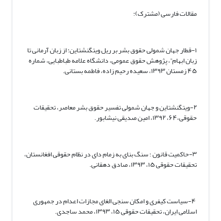
مقالات فارسی (مشترک):
۱-قطار جهان شمولی حقوق بشر بر ریل ویتگنشتاین: از زبان آرمانی تا
زبان ابهام”، پژوهش حقوق عمومی، دانشگاه علامه طباطبایی، شماره
۴۵ زمستان ۱۳۹۳، سعیده رحیم زاده، فاطمه بستانی.
۲-ویتگنشتاین و جهان شمولی تفسیر حقوق بشر معاصر، تحقیقات
حقوقی،۶۴، ۱۳۹۲، امین صدیقی نیشابور.
۳-حاکمیت قانون ؛ سنگ بنای به زمام دای در نظام حقوقی افغانستان،
تحقیقات حقوقی ۱۵، ۱۳۹۳، صادق دهقانی.
۴-سیاست کیفری و امکان سنجی الغای مجازات اعدام در جمهوری
اسلامی ایران، تحقیقات حقوقی ۱۵، ۱۳۹۳، محمد ساجدی.