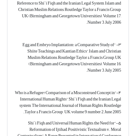
Reference to Shi`i Fiqh and the Iranian Legal System, Islam and
Christian Muslim Relations, Routledge Taylor & Francis Group,
UK (Birmingham and Georgetown Universities), Volume 17,
Number 3, July 2006.
۳- “Egg and Embryo Implantation: a Comparative Study of
Shiite Teachings and Kantian Ethics”, Islam and Christian
Muslim Relations, Routledge Taylor & Francis Group, UK
(Birmingham and Georgetown Universities), Volume 16,
Number 3, July 2005.
۴-“Who is a Refugee? Comparison of a Misconstrued Concept in
International Human Rights”, Shi`i Fiqh and the Iranian Legal
system, The International Journal of Human Rights, Routledge
Taylor & Francis Group , UK, volume 9, number 2, June 2005.
۵-“Shi`i Fiqh and Universal Human Rights, the Need for
Reformation of Ijtihad, Positivistic Textualism v. Moral
Contextualism”, A Paper Presented in International Conference