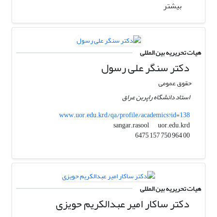
بیشتر
هیات تحریریه بین المللی
دکتر سنگر علی رسول
حقوق عمومی
استاد دانشگاه راپربن عراق
www.uor.edu.krd/qa/profile/academics?id=138
uor.edu.krd
sangar.rasool
00 964 750 157 6475
هیات تحریریه بین المللی
دکتر ساکار امیر عبدالکریم حویزی