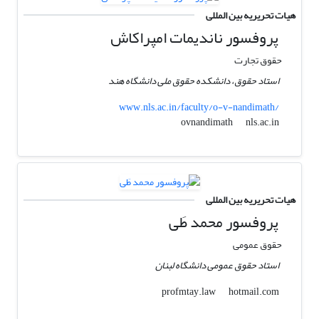
هیات تحریریه بین المللی
پروفسور ناندیمات امپراکاش
حقوق تجارت
استاد حقوق، دانشکده حقوق ملی دانشگاه هند
www.nls.ac.in/faculty/o-v-nandimath/
nls.ac.in
ovnandimath
هیات تحریریه بین المللی
پروفسور محمد طَی
حقوق عمومی
استاد حقوق عمومی دانشگاه لبنان
hotmail.com
profmtay.law