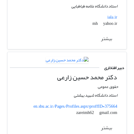
استاد دانشگاه علامه طباطبایی
iala.ir
yahoo.ir
mh
بیشتر
دبیر افتخاری
دکتر محمد حسین زارعی
حقوق عمومی
استاد دانشگاه شهید بهشتی
en.sbu.ac.ir/Pages/Profiles.aspx?proffID=375664
gmail.com
zareimh62
بیشتر