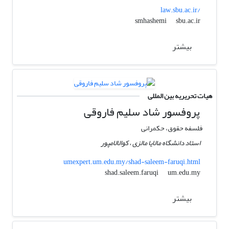
law.sbu.ac.ir/
sbu.ac.ir
smhashemi
بیشتر
هیات تحریریه بین المللی
پروفسور شاد سلیم فاروقی
فلسفه حقوق، حکمرانی
استاد دانشگاه مالایا مالزی ، کوالالامپور
umexpert.um.edu.my/shad-saleem-faruqi.html
um.edu.my
shad.saleem.faruqi
بیشتر