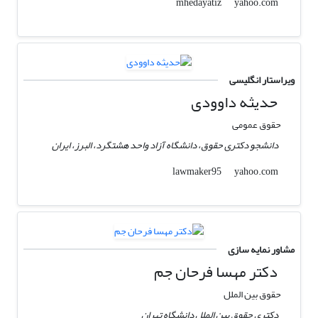
yahoo.com
mhedayatiz
ویراستار انگلیسی
حدیثه داوودی
حقوق عمومی
دانشجو دکتری حقوق، دانشگاه آزاد واحد هشتگرد، البرز، ایران
yahoo.com
lawmaker95
مشاور نمایه سازی
دکتر مهسا فرحان جم
حقوق بین الملل
دکتری حقوق بین الملل دانشگاه تهران