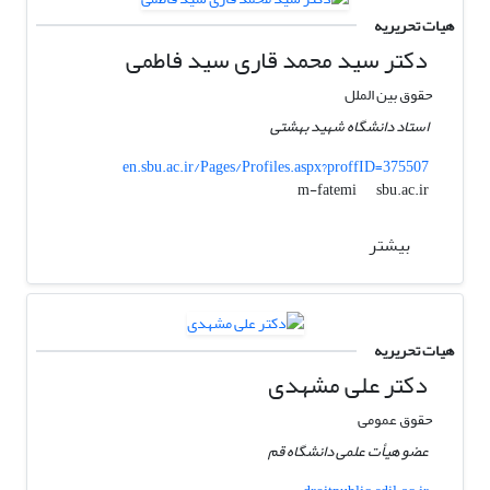
هیات تحریریه
دکتر سید محمد قاری سید فاطمی
حقوق بین الملل
استاد دانشگاه شهید بهشتی
en.sbu.ac.ir/Pages/Profiles.aspx?proffID=375507
sbu.ac.ir
m-fatemi
بیشتر
هیات تحریریه
دکتر علی مشهدی
حقوق عمومی
عضو هیأت علمی دانشگاه قم