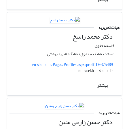
هیات تحریریه
دکتر محمد راسخ
فلسفه حقوق
استاد دانشکده حقوق دانشگاه شهید بهشتی
en.sbu.ac.ir/Pages/Profiles.aspx?proffID=375489
sbu.ac.ir
m-rasekh
بیشتر
هیات تحریریه
دکتر حسن زارعی متین