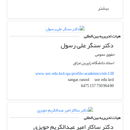
بیشتر
هیات تحریریه بین المللی
دکتر سنگر علی رسول
حقوق عمومی
استاد دانشگاه راپربن عراق
www.uor.edu.krd/qa/profile/academics?id=138
uor.edu.krd
sangar.rasool
00 964 750 157 6475
هیات تحریریه بین المللی
دکتر ساکار امیر عبدالکریم حویزی