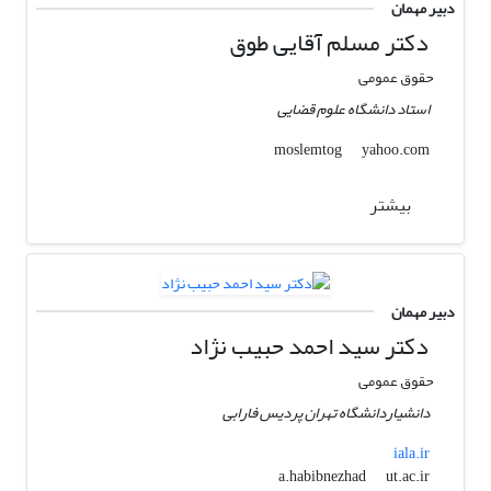
دبیر مهمان
دکتر مسلم آقایی طوق
حقوق عمومی
استاد دانشگاه علوم قضایی
yahoo.com
moslemtog
بیشتر
دبیر مهمان
دکتر سید احمد حبیب نژاد
حقوق عمومی
دانشیاردانشگاه تهران پردیس فارابی
iala.ir
ut.ac.ir
a.habibnezhad