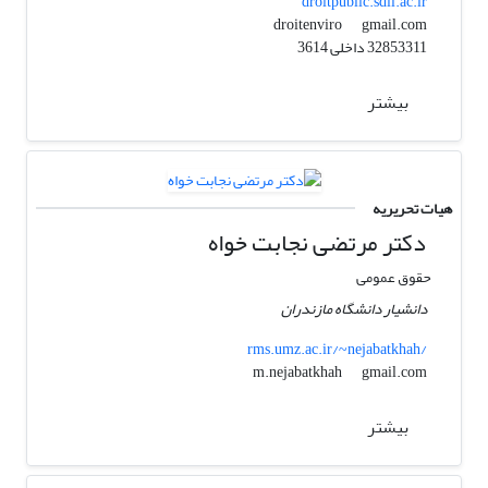
droitpublic.sdil.ac.ir
gmail.com
droitenviro
32853311 داخلی 3614
بیشتر
هیات تحریریه
دکتر مرتضی نجابت خواه
حقوق عمومی
دانشیار دانشگاه مازندران
rms.umz.ac.ir/~nejabatkhah/
gmail.com
m.nejabatkhah
بیشتر