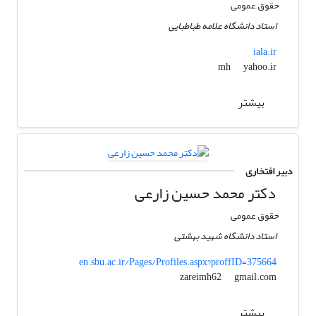
حقوق عمومی
استاد دانشگاه علامه طباطبایی
iala.ir
yahoo.ir
mh
بیشتر
دبیر افتخاری
دکتر محمد حسین زارعی
حقوق عمومی
استاد دانشگاه شهید بهشتی
en.sbu.ac.ir/Pages/Profiles.aspx?proffID=375664
gmail.com
zareimh62
بیشتر