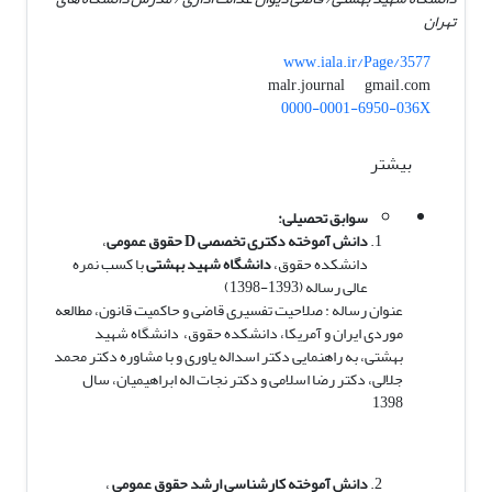
تهران
www.iala.ir/Page/3577
gmail.com
malr.journal
0000-0001-6950-036X
بیشتر
سوابق تحصیلی:
دانش آموخته دکتری تخصصی
D
حقوق عمومی
،
دانشکده حقوق،
دانشگاه شهید بهشتی
با کسب نمره
عالی رساله (1393-1398)
عنوان رساله : صلاحیت تفسیری قاضی و حاکمیت قانون، مطالعه
موردی ایران و آمریکا، دانشکده حقوق، دانشگاه شهید
بهشتی، به راهنمایی دکتر اسداله یاوری و با مشاوره دکتر محمد
جلالی، دکتر رضا اسلامی و دکتر نجات اله ابراهیمیان، سال
1398
دانش آموخته کارشناسی ارشد
حقوق عمومی
،