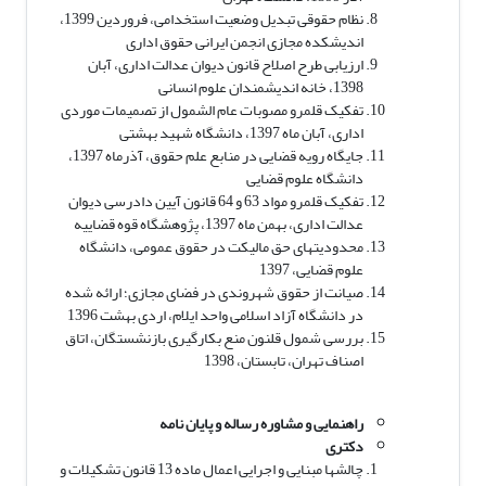
نظام حقوقی تبدیل وضعیت استخدامی، فروردین 1399،
اندیشکده مجازی انجمن ایرانی حقوق اداری
ارزیابی طرح اصلاح قانون دیوان عدالت اداری، آبان
1398، خانه اندیشمندان علوم انسانی
تفکیک قلمرو مصوبات عام الشمول از تصمیمات موردی
اداری، آبان ماه 1397، دانشگاه شهید بهشتی
جایگاه رویه قضایی در منابع علم حقوق، آذرماه 1397،
دانشگاه علوم قضایی
تفکیک قلمرو مواد 63 و 64 قانون آیین دادرسی دیوان
عدالت اداری، بهمن ماه 1397، پژوهشگاه قوه قضاییه
محدودیت­های حق مالیکت در حقوق عمومی، دانشگاه
علوم قضایی، 1397
صیانت از حقوق شهروندی در فضای مجازی؛ ارائه شده
در دانشگاه آزاد اسلامی واحد ایلام، اردی بهشت 1396
بررسی شمول قلنون منع بکارگیری بازنشستگان، اتاق
اصناف تهران، تابستان، 1398
راهنمایی و مشاوره رساله و پایان نامه
دکتری
چالش­ها مبنایی و اجرایی اعمال ماده 13 قانون تشکیلات و