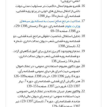
(علمی-ترویجی)
قلمرو مفهوم اعمال حاکمیت در مسئولیت مدنی دولت
ناشی از انتقال بیماری های خونی در پرتو رویه قضایی،
فصلنامه رأی، شماره 18، بهار 1398
صلاحیت مرجع صالح نسبت به مسئله بورسیه‌های
وزارت علوم
، فصلنامه رای، دوره 8، زمستان 1398 (29)،
دی 1398، صفحه 59-69
تحلیل استقلال شخصیت حقوقی مراجع شبه قضایی، دو
فصلنامه رویه قضایی شعب دیوان عدالت اداری، شماره
12، تابستان 1398
عدم لزوم وجود کاربری تجاری برای آموزشگاه­های آزاد،
دو فصلنامه رویه قضایی شعب دیوان عدالت اداری،
شماره 14، زمستان 138
موردکاوی مفهوم «استفاده ی عمومی» در تملک اموال
خصوصی جهت اجرای طرحهای عمومی، فصلنامه رأی،
دوره 6، پاییز 1396 (20)، خرداد 1398، صفحه109-126
هنر نگارش آرای قضایی، فصلنامه رای، دوره 7، بهار
1397 (22)، فروردین 1397، صفحه151-139
واکاوی معیار جبران عادلانه در تملک اراضی خصوصی
جهت استفاده عمومی : ترجمه رای دیوان عالی ایالات
متحده، فصلنامه رای ، دوره 7، تابستان 1397 (23)، تیر
1397، صفحه 146-129