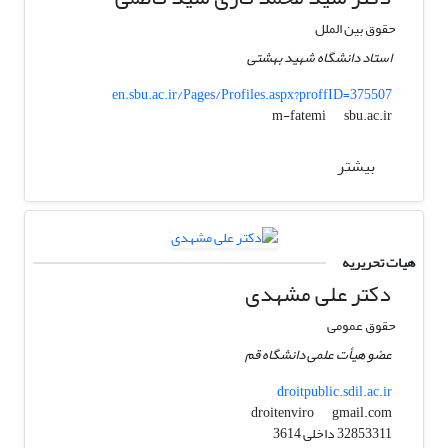
حقوق بین الملل
استاد دانشگاه شهید بهشتی
en.sbu.ac.ir/Pages/Profiles.aspx?proffID=375507
sbu.ac.ir
m-fatemi
بیشتر
هیات تحریریه
دکتر علی مشهدی
حقوق عمومی
عضو هیأت علمی دانشگاه قم
droitpublic.sdil.ac.ir
gmail.com
droitenviro
32853311 داخلی 3614