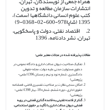
همراه جمعی از نویسندگان، تهران،
انتشارات سازمان مطالعه و تدوین
کتب علوم انسانی دانشگاهها (سمت)،
1395 (شاپا978-600-02-0368-9)
2. اقتصاد نفتی، دولت و پاسخگویی،
تهران، نشر دادنامه، 1396
مقالات پذیرفته شده در مجلات معتبر علمی:
تفکیک صلاحیت دیوان عدالت اداری و دادگاه عمومی در
دعاوی مسئولیت مدنی علیه دولت، مجله حقوقی
دادگستری، شماره نود و نهم، زمستان 1396(علمی-
پژوهشی)
امکان سنجی نظارت بر صلاحیت تفسیری قاضی، فصلنامه
حقوق اداری، دوره ششم، شماره 18، بهار 1398(علمی-
پژوهشی)
گذار از قاعده تقنینی به قاعده گذاری قضایی در رویه
قضایی دیوان عدالت اداری با تأکید بر حقوق استخدامی،