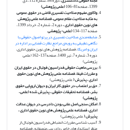
مجله حقوقی دادگستری،
دوره 84، شماره 112، دی
1399، صفحه81-106
(علمی پژوهشی)
واکاوی مفهوم صلاحیت تفسیری قاضی در حقوق عمومی
به مثابه صلاحیت مقام عمومی، فصلنامه علمی پژوهش
های نوین حقوق اداری ،
دوره 2، شماره 2، خرداد 1399،
صفحه 117-134
(علمی- پژوهشی
ضابطه‌مندی صلاحیت تفسیری در پرتو اصول حقوقی با
نگاهی تطبیقی به رویه‌ی مراجع نظارت قضایی بر اداره در
ایران و امریکا
، فصلنامه پژوهش های نوین حقوق اداری،
دوره 3، شماره 7، تیر 1400، صفحه137-162 (علمی
پژوهشی)
بررسی ماهیت حقوقی فدراسیون فوتبال در حقوق ایران
و مقررات فیفا، فصلنامه علمی پژوهش های نوین حقوق
اداری ، پذیرش (
علمی پژوهشی)
حق بر اعتصاب در حقوق کار ایران و دیوان اروپایی حقوق
بشر، فصلنامه تحقیقات حقوقی ، پذیرش شده (علمی
–
پژوهشی)
امکان سنجی اصل علنی بودن دادرسی در دیوان عدالت
اداری، فصلنامه علمی پژوهش های نوین حقوق اداری ،
پذیرش (
علمی پژوهشی)
آسیب شناسی مقررات انضباطی فدراسیون فوتبال از
منظر استاندارهای خاص دادرسی منصفانه، فصلنامه