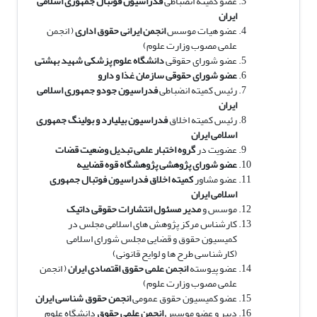
عضو کمیته انضباطی
فدراسیون فوتبال جمهوری اسلامی
ایران
عضو هیات موسس
انجمن ایرانی حقوق اداری
( انجمن
علمی مصوب وزارت علوم)
عضو شورای حقوقی
دانشگاه علوم پزشکی شهید بهشتی
عضو شورای حقوقی سازمان غذا و دارو
رئیس کمیته انضباطی
فدراسیون جودو جمهوری اسلامی
ایران
رئیس کمیته اخلاق
فدراسیون بیلیارد و بولینگ جمهوری
اسلامی ایران
عضویت در
گروه اختبار علمی تبدیل وضعیت قضات
عضو شورای پژوهشی پژوهشگاه قوه قضاییه
عضو مشاور
کمیته اخلاق فدراسیون فوتبال جمهوری
اسلامی ایران
موسس و
مدیر مسئول انتشارات حقوقی داتیک
کارشناس مرکز پژوهش های اسلامی مجلس در
کمیسیون حقوق و قضایی مجلس شورای اسلامی
(کارشناسی طرح ها و لوایح قانونی)
عضو پیوسته
انجمن علمی حقوق اقتصادی ایران
( انجمن
علمی مصوب وزارت علوم)
عضو کمیسیون حقوق عمومی
انجمن حقوق شناسی ایران
دبیر و عضو موسس
انجمن علمی حقوق
دانشگاه علوم