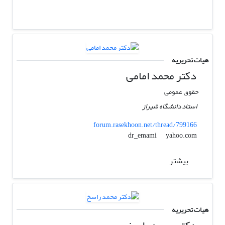
هیات تحریریه
دکتر محمد امامی
حقوق عمومی
استاد دانشگاه شیراز
forum.rasekhoon.net/thread/799166
yahoo.com
dr_emami
بیشتر
هیات تحریریه