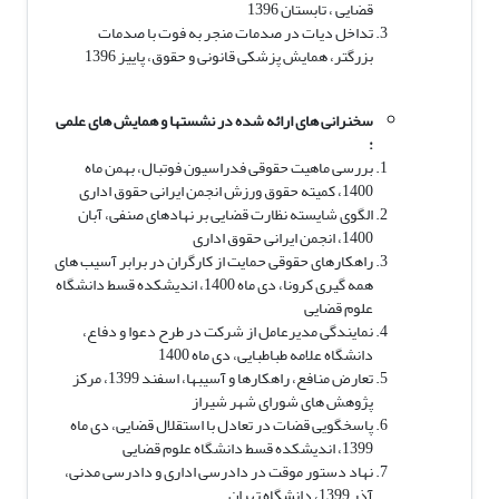
قضایی ، تابستان 1396
تداخل دیات در صدمات منجر به فوت با صدمات
بزرگتر، همایش پزشکی قانونی و حقوق، پاییز 1396
سخنرانی های ارائه شده در نشست­ها و همایش های علمی
:
بررسی ماهیت حقوقی فدراسیون فوتبال، بهمن ماه
1400، کمیته حقوق ورزش انجمن ایرانی حقوق اداری
الگوی شایسته نظارت قضایی بر نهادهای صنفی، آبان
1400، انجمن ایرانی حقوق اداری
راهکارهای حقوقی حمایت از کارگران در برابر آسیب های
همه گیری کرونا، دی ماه 1400، اندیشکده قسط دانشگاه
علوم قضایی
نمایندگی مدیرعامل از شرکت در طرح دعوا و دفاع،
دانشگاه علامه طباطبایی، دی ماه 1400
تعارض منافع، راهکارها و آسیبها، اسفند 1399، مرکز
پژوهش های شورای شهر شیراز
پاسخگویی قضات در تعادل با استقلال قضایی، دی ماه
1399، اندیشکده قسط دانشگاه علوم قضایی
نهاد دستور موقت در دادرسی اداری و دادرسی مدنی،
آذر 1399، دانشگاه تهران