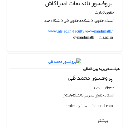
پروفسور ناندیمات امپراکاش
حقوق تجارت
استاد حقوق، دانشکده حقوق ملی دانشگاه هند
www.nls.ac.in/faculty/o-v-nandimath/
nls.ac.in
ovnandimath
هیات تحریریه بین المللی
پروفسور محمد طَی
حقوق عمومی
استاد حقوق عمومی دانشگاه لبنان
hotmail.com
profmtay.law
بیشتر