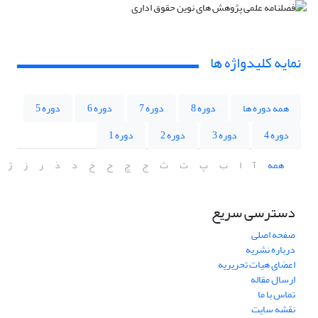
نمایه کلیدواژه ها
همه دوره ها
دوره 8
دوره 7
دوره 6
دوره 5
دوره 4
دوره 3
دوره 2
دوره 1
همه
آ
ا
ب
پ
ت
ث
ج
چ
ح
خ
د
ذ
ر
ز
ژ
دسترسی سریع
صفحه اصلی
درباره نشریه
اعضای هیات تحریریه
ارسال مقاله
تماس با ما
نقشه سایت