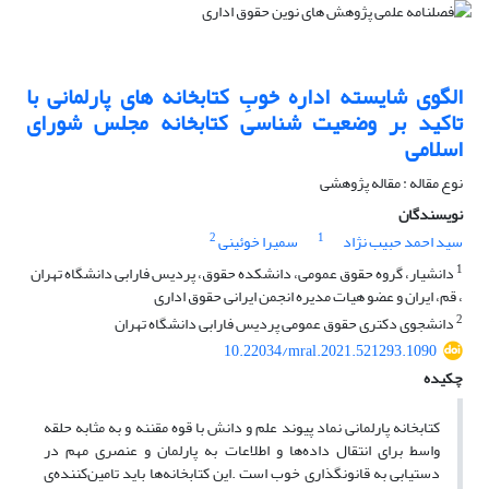
الگوی شایسته اداره خوبِ کتابخانه‌ های پارلمانی با
تاکید بر وضعیت شناسی کتابخانه مجلس شورای
اسلامی
نوع مقاله : مقاله پژوهشی
نویسندگان
2
1
سید احمد حبیب نژاد
سمیرا خوئینی
1
دانشیار، گروه حقوق عمومی، ‌دانشکده حقوق، پردیس فارابی دانشگاه تهران
، قم،‌ ایران و عضو هیات مدیره انجمن ایرانی حقوق اداری
2
دانشجوی دکتری حقوق عمومی پردیس فارابی دانشگاه تهران
10.22034/mral.2021.521293.1090
چکیده
کتابخانه پارلمانی نماد پیوند علم و دانش با قوه مقننه و به مثابه حلقه
واسط برای انتقال داده‌ها و اطلاعات به پارلمان و عنصری مهم در
دستیابی به قانونگذاری خوب است .این کتابخانه‌ها باید تامین‌کننده‌ی