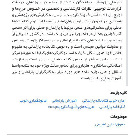
نیازهای پژوهشی نمایندگان باشد؛ از جمله در حوزه‌های دریافت
گزارشات توجیهی، نظرات کارشناسی و تخصصی در خصوص طرح‌ها و
لوایح، ارتقای دانش قانونگذاری، دسترسی به گزارش‌های پژوهشی و
همکاری در تدوین پیش نویس‌های‌تقنینی. ضمنا این نوع کتابخانه‌ها
محلی برای سخنرانی‌های علمی مرتبط با پارلمان و محلی برای اثر سنجی
آثار قوانین بعد از مرحله اجرا نیز می‌تواند باشد. در کشور ما برخی از
وظایف و مسئولیت‌های کتابخانه پارلمانی برعهده مراکز پژوهشی مجلس
و معاونت قوانین مجلس است و به نوعی کتابخانه پارلمانی به مفهوم
خاص خود هنوز شکل نگرفته است و کارکردهای کتابخانه موزه و مرکز
اسناد مجلس بیشتر از جنس کتابخانه‌های عمومی است و نیازمند
اصلاحاتی ساختاری- هنجاری برای انجام رسالت ویژه خود به مثابه واسط
انتقال و حتی تولید داده های مورد نیاز به کارگزاران پارلمانی و نیز
آموزش های پارلمانی است.
کلیدواژه‌ها
اداره خوب کتابخانه پارلمانی
آموزش پارلمانی
قانونگذاری خوب
کتابخانه پارلمانی
هزینه‌های قانونگذاری &emsp
موضوعات
حقوق اداری تطبیقی