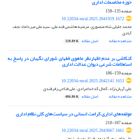
حوزه مخاصمات اداری
صفحه
135-158
10.22034/mral.2025.2041919.1672
محمد جلیلی شاه منصوری، مرضیه هاشمی قندعلی، سیدعلی میرداماد نجف
آبادی
مشاهده مقاله
اصل مقاله
328.89 K
کنکاشی بر عدم اظهارنظر ماهوی فقهای شورای نگهبان در پاسخ به
استعلامات شرعی دیوان عدالت اداری
صفحه
159-186
10.22034/mral.2025.2042141.1653
علی آریان‌نژاد، کمال کدخدامرادی، علی فتاحی زفرقندی
مشاهده مقاله
اصل مقاله
406.86 K
مولفه‌های اداری کرامت انسانی در سیاست‌های کلی نظام اداری
صفحه
187-210
10.22034/mral.2025.2043667.1661
علی حاجی پور کندرود، فرناز یوسفی زنوز