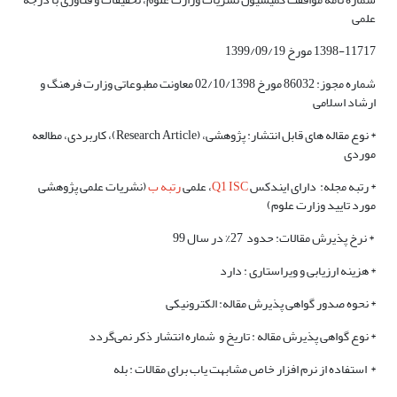
علمی
1398-11717 مورخ 1399/09/19
شماره مجوز: 86032 مورخ 02/10/1398 معاونت مطبوعاتی وزارت فرهنگ و
ارشاد اسلامی
* نوع مقاله های قابل انتشار: پژوهشی، (Research Article)، کاربردی، مطالعه
موردی
* رتبه مجله: دارای ایندکس
Q1 ISC
، علمی
رتبه ب
(نشریات علمی پژوهشی
مورد تایید وزارت علوم)
* نرخ پذیرش مقالات: حدود 27% در سال 99
* هزینه ارزیابی و ویراستاری : دارد
* نحوه صدور گواهی پذیرش مقاله: الکترونیکی
* نوع گواهی پذیرش مقاله : تاریخ و شماره انتشار ذکر نمی‌گردد
* استفاده از نرم افزار خاص مشابهت یاب برای مقالات : بله