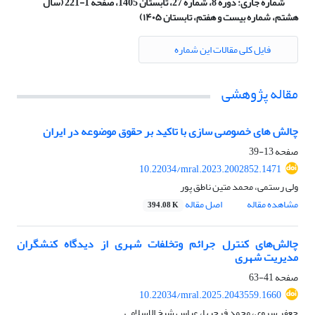
شماره جاری:
دوره 8، شماره 27، تابستان 1405، صفحه 1-221 (سال
هشتم، شماره بیست و هفتم، تابستان ۱۴۰۵)
فایل کلی مقالات این شماره
مقاله پژوهشی
چالش های خصوصی سازی با تاکید بر حقوق موضوعه در ایران
صفحه
13-39
10.22034/mral.2023.2002852.1471
ولی رستمی، محمد متین ناطق پور
مشاهده مقاله
اصل مقاله
394.08 K
چالش‌های کنترل جرائم وتخلفات شهری از دیدگاه کنشگران
مدیریت شهری
صفحه
41-63
10.22034/mral.2025.2043559.1660
جعفر سروی، محمد فرجیها، عباس شیخ الاسلامی