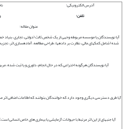
آدرس الکترونیکی:
نا
تلفن:
و
عنوان مقاله:
آیا نویسندگان یا موسسه مربوطه وجهی از یک شخص ثالث (دولتی، تجاری، بنیاد خصو
شده (شامل کمک‏های مالی، نظارت بر داده‏ها، طراحی مطالعه، آماده‏سازی اثر، تجزیه
آیا نویسندگان هرگونه اختراعی که در حال انجام، داوری و یا ثبت شده، مربوط 
آیا طرق دسترسی دیگری وجود دارد که خوانندگان بتوانند که اطلاعات اضافی اثر مذک
آیا جنبه‏ای از این اثر مرتبط با حیوانات آزمایشی یا بیماری های خاص انسانی است ک