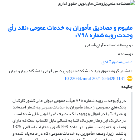
مفهوم و مصادیق مأموران به خدمات عمومی «نقد رأی
وحدت رویه شماره ۷۹۸»
نوع مقاله : مطالعه آرای قضایی
نویسنده
عباس منصورآبادی
دانشیار گروه حقوق جزا، دانشکده حقوق، پردیس فرابی دانشگاه تهران، ایران
10.22034/mral.2021.526428.1131
چکیده
در رأی وحدت رویه شماره ۷۹۸ هیأت عمومی دیوان عالی کشور کارکنان
بانک های خصوصی از جمله مأموران به خدمات عمومی به شمار آمده اند
و تصرف آنها در اموال و وجوه بانک، تصرف غیرقانونی تلقی شده است.
در حالی که این رفتار مجرمانه تنها به کسانی قابل انتساب است که دارای
وصف و خصوصیت مقرر در ماده 598 قانون مجازات اسلامی 1375
باشند. زیرا، وصف «مأمورین به خدمات عمومی» که در ماده یاد شده و
دیگر مواد قانون کیفری آمده، تنها شامل ماموران مذکور در «قانون