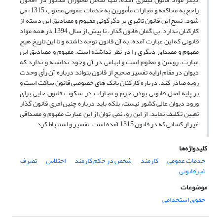
راجع به محاکمه و مجازات مأمورین به خدمات عمومی مصوب 1315» می
شود. نسخ این قانون تاثیری بر دگرگونی مفهوم و مصادیق این دسته از
کارکنان ندارد. بی گمان قانون گذار، تا پیش از سال 1394 در همه مواد
قانونی که این عبارت آمده، به آن قانون توجه داشته و تا این تاریخ هیچ
مفهوم و مصداق دیگری را در نظر نداشته است. مفهوم و مصادیق این
عبارت، روشن و معلوم است و ابهامی در آن وجود نداشته و ندارد که
دیوان در مقام ارایه تفسیر صحیح از قانون بتواند درباره آن رأی وحدت
رویه صادر کند. درباره کارکنان بانک های خصوصی قانون ساکت است و
بر پایه اصل قانونی بودن جرم و مجازات در سکوت قانون جایی برای
ورود دیوان عالی کشور نیست، بلکه باید درباره چنین امری قانون گذار
تعیین تکلیف نماید. از این رو، نمی توان از این عبارت مفهوم و مصداقی
غیر از کسانی که در قانون 1315 آمده است، تفسیر و استنباط کرد.
کلیدواژه‌ها
خدمات عمومی
کارمند
شخص در حکم کارمند
اختلاس
تصرف
غیرقانونی
موضوعات
حقوق استخدامی