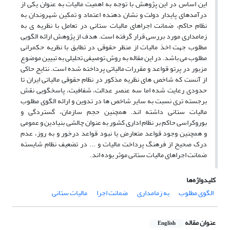
این اساس در این پژوهش با توجه به اهمیت مالیات به عنوان یکی از
درآمدهای پایدار دولت و نشان دهنده اعتماد و تمکین شهروندان به
نظام حاکم، ضمانت اجراهای مالیات ستانی در تعامل با نظریه ی به
زمامداری مورد بررسی قرار گرفته است. هدف از پژوهش ارائه الگویی
مطلوب جهت اخذ مالیات از منظر حقوقی در تطابق با نظریه حکمرانی
مطلوب می باشد. در این مقاله به روش توصیفی تحلیلی به تبیین موضوع
مزبور در پرتو قواعد و مقررات مالیاتی پرداخته شده است. نتایج حاکی
از آنست که شاخص های نظریه مذکور در نظام حقوقی مالیاتی ایران تا
حدودی رعایت شده اما سه عنصر عدالت، شفافیت، پاسخگویی نقش
برجسته تری نسبت به سایر شاخص ها در تدوین و ارائه الگوی مطلوب
مالیات ستانی داشته اند. همچنین حجم سازمان، گستردگی و
بوروکراسی حاکم بر نظام اداری کشور به عنوان چالشی بنیادین و عمومی
و همچنین وجود قواعد متعارض یا نبود قواعد درخور و به روز، عدم
درک صحیح از فرهنگ پرداخت مالیات و ... در تضعیف نظام شایسته
ضمانت اجراهای مالیات ستانی موثر بوده اند.
کلیدواژه‌ها
الگوی مطلوب
به زمامداری
ضمانت اجرا
مالیات ستانی
عنوان مقاله
English