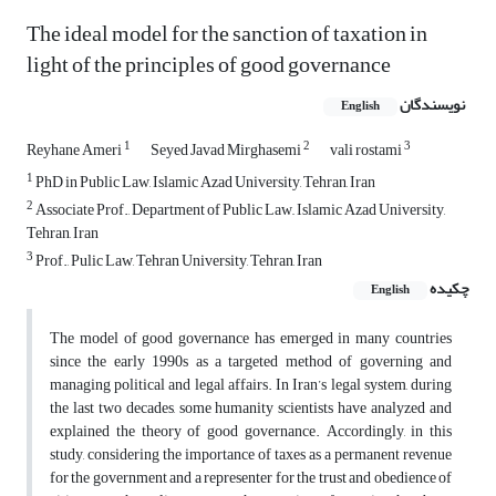
The ideal model for the sanction of taxation in
light of the principles of good governance
نویسندگان
English
1
2
3
Reyhane Ameri
Seyed Javad Mirghasemi
vali rostami
1
PhD in Public Law, Islamic Azad University, Tehran, Iran
2
Associate Prof., Department of Public Law,, Islamic Azad University,
Tehran, Iran
3
Prof., Pulic Law, Tehran University, Tehran, Iran
چکیده
English
The model of good governance has emerged in many countries
since the early 1990s as a targeted method of governing and
managing political and legal affairs.
In Iran’s legal system, during
the last two decades, some humanity scientists have analyzed and
explained the theory of good governance.
Accordingly, in this
study, considering the importance of taxes as a permanent revenue
for the government and a representer for the trust and obedience of