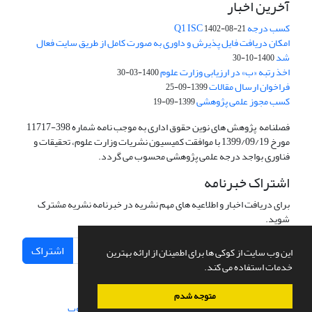
آخرین اخبار
کسب درجه Q1 ISC
1402-08-21
امکان دریافت فایل پذیرش و داوری به صورت کامل از طریق سایت فعال
شد
1400-10-30
اخذ رتبه «ب» در ارزیابی وزارت علوم
1400-03-30
فراخوان ارسال مقالات
1399-09-25
کسب مجوز علمی پژوهشی
1399-09-19
فصلنامه پژوهش های نوین حقوق اداری به موجب نامه شماره 398-11717
مورخ 1399/09/19 با موافقت کمیسیون نشریات وزارت علوم، تحقیقات و
فناوری بواجد درجه علمی پژوهشی محسوب می گردد.
اشتراک خبرنامه
برای دریافت اخبار و اطلاعیه های مهم نشریه در خبرنامه نشریه مشترک
شوید.
اشتراک
این وب سایت از کوکی ها برای اطمینان از ارائه بهترین
خدمات استفاده می کند.
متوجه شدم
سامانه مدیریت نشریات علمی.
طراحی و پیاده سازی از
سیناوب