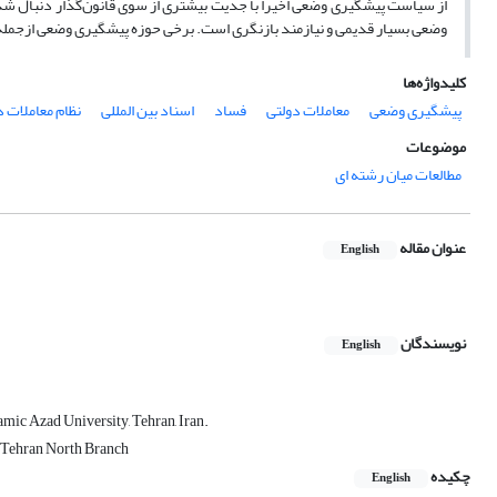
از سیاست پیشگیری وضعی اخیرا با جدیت بیشتری از سوی قانون‌گذار دنبال شده 
وضعی بسیار قدیمی و نیازمند بازنگری است. برخی حوزه پیشگیری وضعی ازجمله 
کلیدواژه‌ها
پیشگیری وضعی
معاملات دولتی
فساد
اسناد بین المللی
نظام معاملات د
موضوعات
مطالعات میان رشته ای
عنوان مقاله
English
نویسندگان
English
mic Azad University, Tehran, Iran.
, Tehran North Branch
چکیده
English