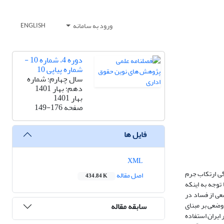
ورود به سامانه
ENGLISH
دوره 4، شماره 10 -
شماره پیاپی 10
سال چهارم؛ شماره
دهم؛ بهار 1401
بهار 1401
صفحه
149-176
فایل ها
XML
گی ارتکاب جرم
اصل مقاله
434.84 K
توجه به اینکه
عی از فساد در
وضعی بر مبنای
سابقه مقاله
 ایران استفاده