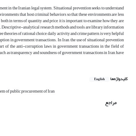
ment in the Iranian legal system. Situational prevention seeks to understand
nvironments that host criminal behaviors so that these environments are less
 both in terms of quantity and price, it is important to examine how they are
. Descriptive-analytical research methods and tools are library information
e theories of rational choice, daily activity and crime pattern, is very helpful
tion in government transactions. In Iran, the use of situational prevention
rt of the anti-corruption laws in government transactions in the field of
 such as transparency and soundness of government transactions in Iran, have
کلیدواژه‌ها
English
tem of public procurement of Iran
مراجع