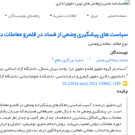
صفحه اصلی
مرور
اطلاعات نشریه
راهنمای نویسندگان
سیاست های پیشگیری وضعی از فساد در قلمرو معاملات د
نوع مقاله : مقاله پژوهشی
نویسندگان
2
1
محمد رضا الهی منش
حمید برزگری دهج
1
استادیار گروه حقوق فقه و حقوق جزا ، واحد تهران شمال، دانشگاه آزاد اسلامی، تهر
2
دانشجوی دکتری حقوق کیفری و جرم شناسی، دانشکده علوم انسانی، دانشگاه آزاد و
10.22034/mral.2021.539002.1189
چکیده
این تحقیق درصدد آسیب‌شناسی راهکارهای پیشگیرانه وضعی در قلمرو معاملات
است. در پیشگیری وضعی ما به دنبال تغییر محیط‌هایی هستیم که میزبان رفتاره
معاملات دولتی کماکان بیشترین حجم فساد چه از نظر کمیت و چه از نظر قیمت 
حوزه معاملات دولتی اهمیت می‌یابد. روش انجام تحقیق توصیفی- تحلیلی و ابزار
سه نظریه انتخاب عقلانی، فعالیت روزمره و الگوی جرم، به دلیل بزهدیده‌محوری 