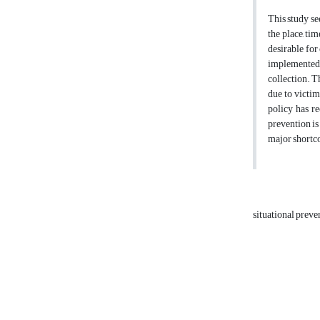
This study se
the place, ti
desirable for
implemented a
collection. Th
due to victim
policy has r
prevention is
major shortc
situational prev