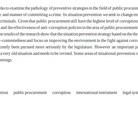
eks to examine the pathology of preventive strategies in the field of public procure
me, and manner of committing a crime. In situation prevention, we seek to change e
 criminals. Given that public procurement still have the highest level of corruption,
nd the effectiveness of anti-corruption policies in the area of public procurement
e results of the research show that the situation prevention strategy based on the thre
-contentedness and focus on improving the environment in the fight against corrup
ecently been pursued more seriously by the legislature. However, an important pa
 a very old situation and needs to be revised. Some areas of situational prevention,
omings.
ention
public procurement
corruption
international instrument
legal sys