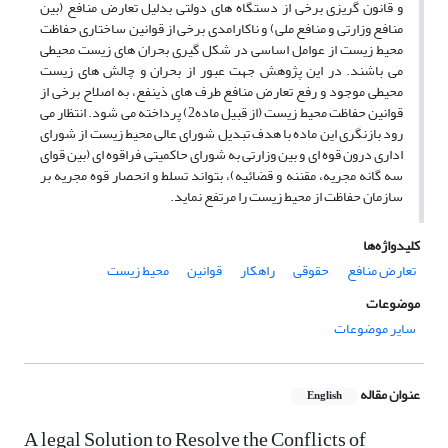
و قانون گریزی برخی از دستگاه های دولتی بدلیل تعارض منافع (بین
منافع وزارتی و منافع ملی) و ناکارامدی برخی از قوانین ساختاری حفاظت
محیط زیست از عوامل اساسی در شکل گیری بحران های زیست محیطی
می باشند. در این پژوهش جهت عبور از بحران و چالش های زیست
محیطی موجود و رفع تعارض منافع طرف های ذینفع، به اصلاح برخی از
قوانین حفاظت محیط زیست (از قبیل ماده2) پرداخته می شود. انتظار می
رود بازنگری این ماده با هدف تبدیل شورای عالی محیط زیست از شورای
اداری درون قوه ای و بین وزارتی به شورای حاکمیتی فراقوه ای (بین قوای
سه گانه مجریه، مقننه و قضائیه)، بتواند تسلط و انحصار قوه مجریه بر
سازمان حفاظت از محیط زیست را مرتفع نماید.
کلیدواژه‌ها
تعارض منافع
حقوقی
راهکار
قوانین
محیط زیست
موضوعات
سایر موضوعات
عنوان مقاله
English
A legal Solution to Resolve the Conflicts of