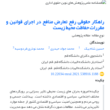
راهکار حقوقی رفع تعارض منافع در اجرای قوانین و
مقررات حفاظت محیط زیست
نوع مقاله : مقاله پژوهشی
نویسندگان
3
2
1
حسین شاه بیک
محمد جواد حیدری
محمد نوذری فردوسیه
1
دانشجوی دکترای دانشگاه قم
2
استادیار دانشکده الهیات دانشگاه قم .قم. ایران
3
استاد یار دانشکده الهیات دانشگاه قم . قم . ایران
10.22034/mral.2021.538916.1188
چکیده
چکیده:امروزه بحران های زیست محیطی تاثیر بسزایی بر رویکردهای
مختلف اجتماعی، سیاسی و اقتصادی داشته است. بهداشت جسمی و
روحی مردم و همچنین امنیت سیاسی و اقتصادی کشور از جمله موارد
تاثیرپذیر می باشند. مطالعات صورت گرفته نشان می دهد سوءمدیریت