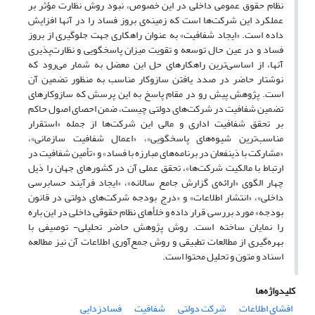
نظام حقوق عمومی داخلی در این خصوص، نبود روش نظارت مؤثر بر
عملکرد این شرکت‌ها است که زمینه‌ی بروز فساد را در آنها افزایش
داده است. «ایجاد شفافیت» به عنوان راهکاری جهت جلوگیری از بروز
فساد و در عین حال توسعه و تقویت میزان پاسخگویی و نظارت‌پذیری
آنها، از اساسی‌ترین راهکارهای حل این معضل به شمار می‌رود که
نوشتار حاضر در صدد یافتن سازوکار مناسب به منظور تضمین آن
است. پژوهش پیش رو در مقام پاسخ به این پرسش که سازوکارهای
تضمین شفافیت در شرکت‌های دولتی چیست، ضمن احصای اصول حاکم
بر تحقق شفافیت اداری و مالی این شرکت‌ها از جمله «استقرار
مناسب‌ترین شیوه‌های پاسخگویی»، «اعمال شفافیت سازمانی»،
«مشارکت با ذینفعان در برنامه‌های مبارزه با فساد» و «تأمین شفافیت در
ارتباط با مالکیت شرکت‌ها»، تحقق عملی آن در کشورهای جهان را ذیل
چهار الگوی «ارائه‌ی گزارش جامع سالانه»، «ایجاد فرآیند حسابرسی
داخلی»، «انتشار اطلاعات» و «درج بودجه شرکت‌های دولتی در قانون
بودجه» مورد بررسی قرار داده و خلأهای نظام حقوقی داخلی در این باره
را نمایان ساخته است. روش پژوهش حاضر تحلیلی- توصیفی با
بهره‌گیری از مطالعات تطبیقی و روش جمع‌آوری اطلاعات آن نیز مطالعه
اسناد و متون و تحلیل محتوا است.
کلیدواژه‌ها
افشای اطلاعات
شرکت دولتی
شفافیت
فسادزدایی