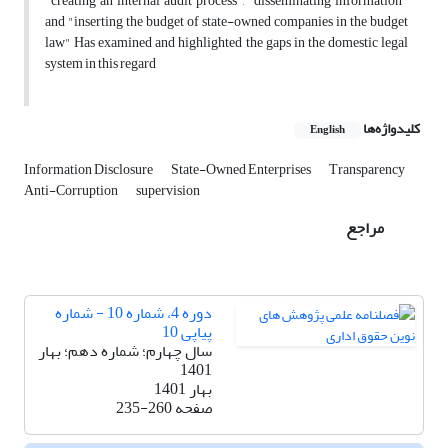
"creating an internal audit process", "disseminating information"
and "inserting the budget of state-owned companies in the budget
law" Has examined and highlighted the gaps in the domestic legal
system in this regard
کلیدواژه‌ها
English
Information Disclosure
State-Owned Enterprises
Transparency
Anti-Corruption
supervision
مراجع
دوره 4، شماره 10 - شماره
پیاپی 10
سال چهارم؛ شماره دهم؛ بهار
1401
بهار 1401
صفحه
235-260