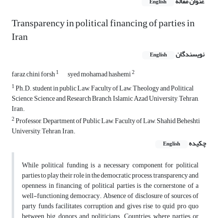
عنوان مقاله
English
Transparency in political financing of parties in
Iran
نویسندگان
English
1
2
faraz chini forsh
syed mohamad hashemi
1
Ph.D. student in public Law, Faculty of Law, Theology and Political
Science, Science and Research Branch, Islamic Azad University, Tehran,
Iran.
2
Professor, Department of Public Law, Faculty of Law, Shahid Beheshti
University, Tehran, Iran.
چکیده
English
While political funding is a necessary component for political
parties to play their role in the democratic process, transparency and
openness in financing of political parties is the cornerstone of a
well-functioning democracy. Absence of disclosure of sources of
party funds facilitates corruption and gives rise to quid pro quo
between big donors and politicians. Countries where parties or