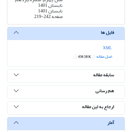
تابستان 1401
تابستان 1401
صفحه
219-242
فایل ها
XML
اصل مقاله
450.58 K
سابقه مقاله
هم رسانی
ارجاع به این مقاله
آمار