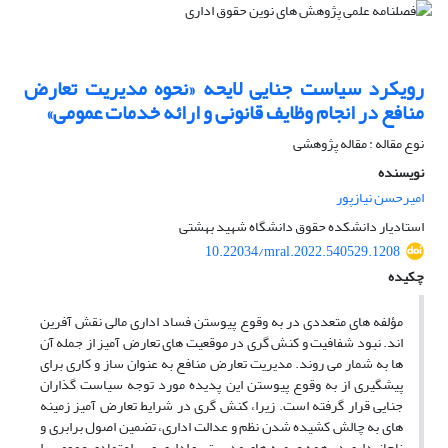
رویکرد سیاست جنایی لایحه «نحوه مدیریت تعارض
منافع در انجام وظایف قانونی و ارائه خدمات عمومی»
نوع مقاله : مقاله پژوهشی
نویسنده
امیرحسن نیازپور
استادیار دانشکده حقوق دانشگاه شهید بهشتی
10.22034/mral.2022.540529.1208
چکیده
مؤلفه های متعددی در به وقوع پیوستن فساد اداری مالی نقش آفرین
اند. نبود شفافیت و کنش گری در موقعیت های تعارض آمیز از جمله آن
ها به شمار می روند. مدیریت تعارض منافع به عنوان ساز و کاری برای
پیشگیری از به وقوع پیوستن این پدیده مورد توجه سیاست گذاران
جنایی قرار گرفته است. زیرا، کنش گری در شرایط تعارض آمیز زمینه
های به چالش کشیده شدن نظم و عدالت اداری، تضمین اصول برابری و
ناجانبداری در همه عرصه های مدیریتی و اداری و بی اعتمادی عمومی را