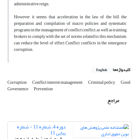
administrative reign.
However, it seems that acceleration in the law of the bill, the
preparation and compilation of macro policies and systematic
programs in the management of conflict conflict, as well as training
brokers to comply with the set of norms related to this mechanism,
can reduce the level of effect Conflict conflicts in the emergence
corruption.
کلیدواژه‌ها
English
Corruption
Conflict interest management
Criminal policy
Good
Governence
Prevention
مراجع
دوره 4، شماره 11 - شماره
پیاپی 11
سال چهارم؛ شماره یازدهم؛