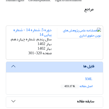
Human rights
corona epidemic
right to information
مراجع
دوره 5، شماره 14 - شماره
پیاپی 14
سال پنجم، شماره چهاردهم،
بهار 1402
بهار 1402
صفحه
301-320
فایل ها
XML
اصل مقاله
433.17 K
سابقه مقاله