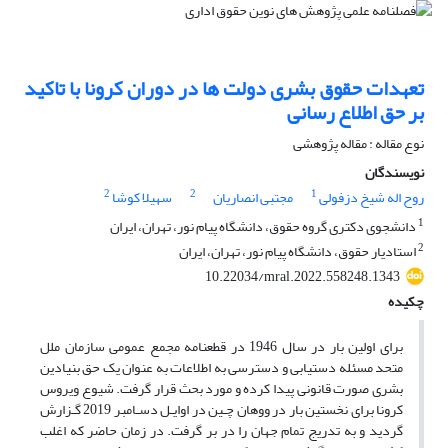
تعهدات حقوق بشری دولت ها در دوران کرونا با تاکید
بر حق اطلاع رسانی
نوع مقاله : مقاله پژوهشی
نویسندگان
2
2
1
روح اله شیخ دزفولی
مجتبی انصاریان
سهیلا کوشا
1
دانشجوی دکتری گروه حقوق، دانشگاه پیام نور، تهران، ایران
2
استادیار حقوق، دانشگاه پیام نور، تهران، ایران
10.22034/mral.2022.558248.1343
چکیده
برای اولین بار در سال 1946 در قطعنامه مجمع عمومی سازمان ملل
متحد مسئله دستیابی و دسترسی به اطلاعات به عنوان یک حق بنیادین
بشری صورت قانونی پیدا کرده و مورد بحث قرار گرفت. شیوع ویروس
کرونا برای نخستین بار در ووهان چـین در اوایـل دسـامبر 2019 گـزارش
گردید و به تدریج تمام جهان را در بر گرفت. در زمان حاضر که اغلب