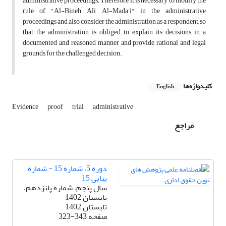
administrative proceedings; Therefore, it is necessary to modify the
rule of "Al-Bineh Ali Al-Mada'i" in the administrative
proceedings and also consider the administration as a respondent, so
that the administration is obliged to explain its decisions in a
documented and reasoned manner and provide rational and legal
grounds for the challenged decision.
کلیدواژه‌ها
English
Evidence
proof
trial
administrative
مراجع
دوره 5، شماره 15 - شماره
پیاپی 15
سال پنجم، شماره پانزدهم،
تابستان 1402
تابستان 1402
صفحه
323-343