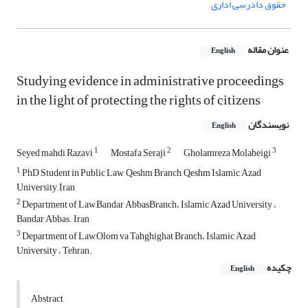
حقوق دادرسی اداری
عنوان مقاله
English
Studying evidence in administrative proceedings
in the light of protecting the rights of citizens
نویسندگان
English
1
2
3
Seyed mahdi Razavi
Mostafa Seraji
Gholamreza Molabeigi
1
PhD Student in Public Law, Qeshm Branch, Qeshm Islamic Azad
University, Iran
2
Department of Law,Bandar AbbasBranch، Islamic Azad University ،
Bandar Abbas. Iran
3
Department of Law,Olom va Tahghighat Branch، Islamic Azad
University ، Tehran.
چکیده
English
Abstract