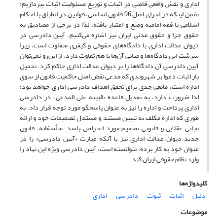
اداری و نقش واقعی قاضی در اثبات و توزیع مسئولیت اثبات بپردازیم؛
ضمن اینکه در اجرای اصل 96 قانون اساسی، قوانین در انطباق با احکام
اسلامی یا فقه امامیه وضع و اعتبار یافته، لذا در برخی از مصادیق به
حقوق جزا و حقوق مدنی ایران نیز اشاره‌ می‌کنیم.‌‌‌‌ آیین دادرسی در
دیوان عدالت اداری با دادگاه‌‌‌‌های حقوقی و کیفری متفاوت است، زیرا
سرشت این دادگاه‌ها و مبانی آن‌ها با هم تفاوت دارد. از این‌رو‌‌‌‌ نمی‌توان
آیین دادرسی آن دادگاه‌ها را بر دیوان عدالت اداری حاکم کرد. تحمیل
بار اثبات دعوا بر شهروندی که مدعی نقض اصل حاکمیت قانون از سوی
اداره است، مانعی جدی برای تحقق اهداف دادرسی اداری خواهد بود؛
لذا ضرورت دارد، به تعدیل قاعده «البینه علی المدعی» در دادرسی
اداری پرداخت و اداره را نیز به عنوان پاسخگو مورد توجه قرار داد، به
طوری که اداره مکلف به تبیین مستند و مستدل تصمیمات خود و ارائه
مبانی عقلایی و قانونی تصمیم مورد اعتراض باشد. متأسفانه، قانون
جدید دیوان عدالت اداری نیز با آنکه عبارت «آیین دادرسی» را در
عنوان خود به کار برده، نتوانسته است، آیین دادرسی ویژه این نهاد را
وارد نظام حقوقی ایران کند.
کلیدواژه‌ها
دلیل
اثبات
ثبوت
دادرسی
اداری
موضوعات