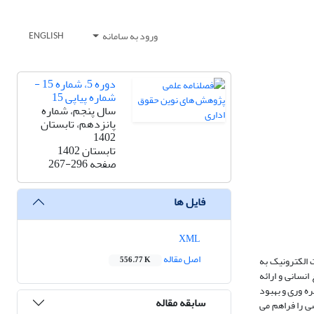
ورود به سامانه
ENGLISH
دوره 5، شماره 15 -
شماره پیاپی 15
سال پنجم، شماره
پانزدهم، تابستان
1402
تابستان 1402
صفحه
267-296
فایل ها
XML
اصل مقاله
 الکترونیک به
556.77 K
انسانی و ارائه
ره وری و بهبود
سابقه مقاله
 را فراهم می