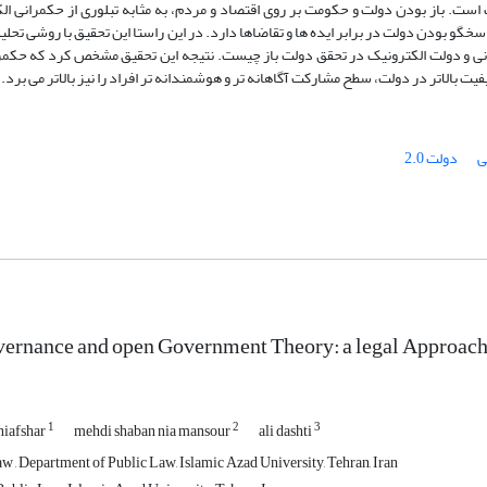
ت. باز بودن دولت و حکومت بر روی اقتصاد و مردم، به مثابه تبلوری از حکمرانی ا
بودن دولت در برابر ایده ها و تقاضاها دارد. در این راستا این تحقیق با روشی تحلیلی
نی و دولت الکترونیک در تحقق دولت باز چیست. نتیجه این تحقیق مشخص کرد که حکمر
یت بالاتر در دولت، سطح مشارکت آگاهانه تر و هوشمندانه تر افراد را نیز بالاتر می برد.
ی
دولت 2.0
ernance and open Government Theory: a legal Approac
1
2
3
niafshar
mehdi shaban nia mansour
ali dashti
aw , Department of Public Law, Islamic Azad University, Tehran, Iran