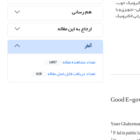
لکترونیک خوب،
- تجویزی و با
هم رسانی
انی الکترونیک
ارجاع به این مقاله
آمار
تعداد مشاهده مقاله
1,097
تعداد دریافت فایل اصل مقاله
620
Good E-gov
Yaser Ghahrema
1
P.hd in public l
2