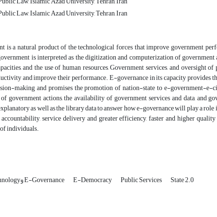
ublic Law, Islamic Azad University, Tehran, Iran
ublic Law, Islamic Azad University, Tehran, Iran
 is a natural product of the technological forces that improve government perf
overnment is interpreted as the digitization and computerization of government a
apacities, and the use of human resources, Government services, and oversight of
uctivity and improve their performance. E-governance in its capacity provides the
cision-making and promises the promotion of nation-state to e-government-e-ci
 of government actions, the availability of government services and data, and g
explanatory as well as the library data to answer how e-governance will play a rol
 accountability, service delivery and greater efficiency, faster and higher qualit
 of individuals.
State 2.0
Public Services
E-Democracy
Information Technologyو E-Governance