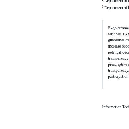
Department of P
3
Department of P
E-government
services. E-g
guidelines, c
increase prod
political de
transparency
prescriptive–
transparency,
participation