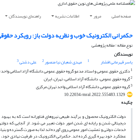
صفحه اصلی
مرور
اطلاعات نشریه
راهنمای نویسندگان
حکمرانی الکترونیک خوب و نظریه دولت باز: رویکرد حقوق
نوع مقاله : مقاله پژوهشی
نویسندگان
3
2
1
یاسر قهرمانی افشار
مهدی شعبان نیا منصور
علی دشتی
1
دکتری حقوق عمومی و استاد مدعو گروه حقوق عمومی دانشگاه آزاد اسلامی واحد ته
2
گروه حقوق عمومی، دانشگاه آزاد اسلامی، تهران، ایران
3
گروه حقوق عمومی دانشگاه آزاد اسلامی واحد تهران مرکزی
10.22034/mral.2022.555483.1329
چکیده
دولت الکترونیک محصول و برآیند طبیعی نیروهای فناورانه است که به بهبود
دیجیتالی شدن و رایانه ای شدن امور دولت تعبیر می شود. از آنجایی که دولتها 
خدمات دولتی و تمشیت امور عمومی روی آورده اند لذا به صورت گسترده و بنیادین
عملکرد خود بهره گیری کرده اند. حکمرانی الکترونیک در ظرفیت نهادی خو