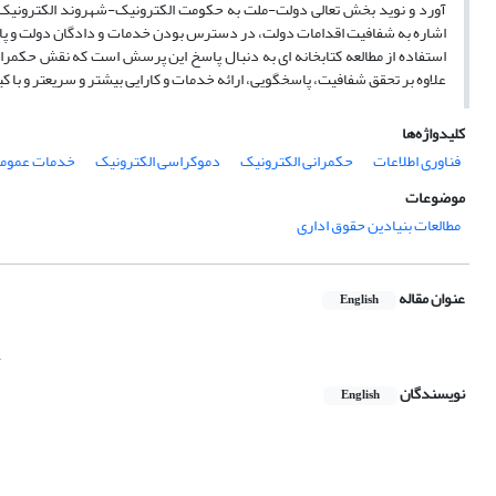
آورد و نوید بخش تعالی دولت-ملت به حکومت الکترونیک-شهروند الکترونیک اس
اشاره به شفافیت اقدامات دولت، در دسترس بودن خدمات و دادگان دولت و پاسخگو 
استفاده از مطالعه کتابخانه ای به دنبال پاسخ این پرسش است که نقش حکمرا
علاوه بر تحقق شفافیت، پاسخگویی، ارائه خدمات و کارایی بیشتر و سریعتر و با کیف
کلیدواژه‌ها
فناوری اطلاعات
حکمرانی الکترونیک
دموکراسی الکترونیک
خدمات عموم
موضوعات
مطالعات بنیادین حقوق اداری
عنوان مقاله
English
h
نویسندگان
English