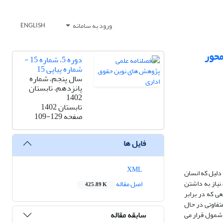
ورود به سامانه
ENGLISH
محور
دوره 5، شماره 15 -
شماره پیاپی 15
سال پنجم، شماره
پانزدهم، تابستان
1402
تابستان 1402
صفحه
109-129
فایل ها
XML
دلیل که انسان
نیاز به داشتن
اصل مقاله
425.89 K
ی که در برابر
متفاوتی در حال
سابقه مقاله
ان را تحت شمول قرار می