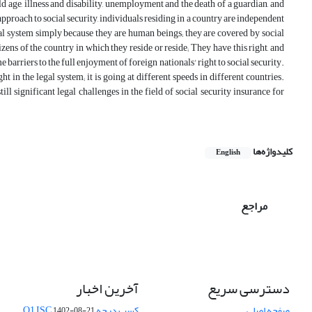
old age, illness and disability, unemployment and the death of a guardian, and
approach to social security, individuals residing in a country are independent
cal system simply because they are human beings; they are covered by social
zens of the country in which they reside or reside; They have this right, and
barriers to the full enjoyment of foreign nationals' right to social security.
t in the legal system; it is going at different speeds in different countries.
l significant legal challenges in the field of social security insurance for
کلیدواژه‌ها
English
مراجع
دسترسی سریع
آخرین اخبار
صفحه اصلی
کسب درجه Q1 ISC
1402-08-21