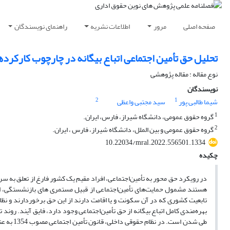
صفحه اصلی
مرور
اطلاعات نشریه
راهنمای نویسندگان
تحلیل حق تأمین اجتماعی اتباع بیگانه در چارچوب کارکردها
نوع مقاله : مقاله پژوهشی
نویسندگان
2
1
شیما طالبی پور
سید مجتبی واعظی
1
گروه حقوق عمومی، دانشگاه شیراز، فارس، ایران.
2
گروه حقوق عمومی و بین الملل، دانشگاه شیراز، فارس ، ایران.
10.22034/mral.2022.556501.1334
چکیده
در رویکرد حق محور به تأمین‌اجتماعی، افراد مقیم یک کشور فارغ از تعلق به س
هستند مشمول حمایت‌های تأمین‌اجتماعی از قبیل مستمری های بازنشستگی، ازکاراف
تابعیت کشوری که در آن سکونت و یا اقامت دارند از این حق برخوردارند و نظا
بهره‌مندی کامل اتباع بیگانه از حق تأمین‌اجتماعی وجود دارد، فایق آیند. رون
طی شدن ا