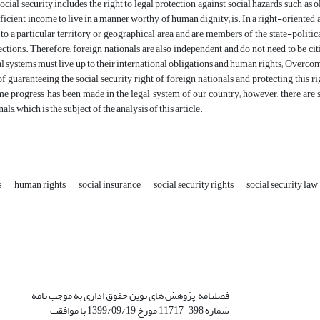
social security includes the right to legal protection against social hazards such as 
ufficient income to live in a manner worthy of human dignity; is. In a right-oriented 
to a particular territory or geographical area and are members of the state-politi
ections. Therefore, foreign nationals are also independent and do not need to be citi
l systems must live up to their international obligations and human rights; Overcome 
f guaranteeing the social security right of foreign nationals and protecting this righ
 progress has been made in the legal system of our country; however, there are stil
als, which is the subject of the analysis of this article.
s
human rights
social insurance
social security rights
social security law
فصلنامه پژوهش های نوین حقوق اداری به موجب نامه
شماره 398-11717 مورخ 1399/09/19 با موافقت