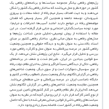
رژیم‌های رفاهی بیانگر مجموعه سیاست‌ها و برنامه‌های رفاهی یک
کشور در حوزه نظر و عمل می‌باشند که ساختار رفاهی یک کشور را شکل
می‌دهند و به جهت اهداف بسیار مهم رفاه از جمله سعادت و بهروزی
شهروندان، توسعه جامعه و همچنین آثار بسیار وسیعی که فقدان
مولفه‌های رفاه در جوامع دارند (مانند آسیب‌ها، انحرافات و جرایم)،
مورد توجه سیاست‌گذاران اجتماعی و جنایی قرار گرفته است. در این
مقاله با استفاده از روش توصیفی-تحلیلی ضمن شناخت رژیم‌ها و
مدل‌های رفاهی به عنوان مبانی نظری، ساختار رفاهی کشور بر مبنای
اسناد بالادستی به عنوان نظریه و دیدگاه حقوقی و همچنین وضعیت
رفاهی کشور در عرصه بین‌المللی به عنوان عمل و کارکرد رفاهی مورد
بررسی و تحلیل قرار می‌گیرد. نتایج این پژوهش نشان می‌دهد، از یک
سو قوانین بنیادین در ایران، علیرغم شدت و ضعف در برنامه‌های
رفاهی، حاکی از دیدگاهی نسبتاً فراگیر و تمایل به اجرای نظام دولت رفاه
از نوع سوسیال دموکرات است و از سوی دیگر، وضعیت شاخص‌های
رفاهی در گزارش لگاتوم، بیانگر وضعیت بسیار نامطلوب رفاه در کشور و
جایگاه نامناسب ایران در عرصه بین‌المللی و حتی منطقه‌ای می‌باشد.
همچنین مقایسه وضعیت شاخص‌های رفاهی در گزارش لگاتوم نشان
می‌دهد که ایران از نظر نظام رفاهی، در کنار کشورهای تامین غیررسمی
از نوع کمتر کارآمد قرار دارد. از این رو میان آنچه که در نظریه به عنوان
سیاست‌های رفاهی ناشی از قوانین مبنایی معرفی شده با عمل که حاصل
وضعیت فعلی رفاه در کشور است، فاصله بسیار زیادی وجود دارد.