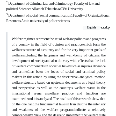
2
Department of Criminal law and Criminology, Faculty of law and
political Sciences Allameh Tabataba&#039;i University
3
Department of social, (social communication), Faculty of Organizational
Resources Amin university of police sciences
چکیده
English
Welfare regimes represent the set of welfare policies and programs
of a country in the field of opinion and practice,which form the
welfare structure of a country and for the very important goals of
welfare,including the happiness and well-being of citizens, the
development of society,and also the very wide effects that the lack
of welfare components in societies have(such as injuries, deviance
and crimes),has been the focus of social and criminal policy
makers.In this article, by using the descriptive-analytical method,
welfare structure based on upstream documents as a legal theory
and perspective, as well as the country's welfare status in the
international arena aswelfare practice and function are
examined.And it is analyzed.The results of this research show that,
on the one hand,the fundamental laws in Iran, despite the intensity
and weakness of the welfare programs,indicate a relatively
comprehensive view and the desire to implement the welfare state