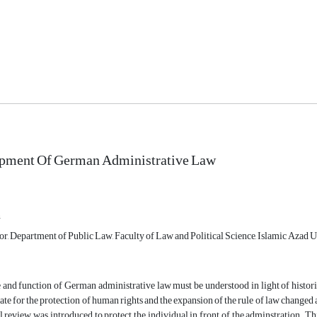
pment Of German Administrative Law
n
or, Department of Public Law, Faculty of Law and Political Science, Islamic Azad Un
 and function of German administrative law must be understood in light of historic
mate for the protection of human rights and the expansion of the rule of law changed 
ial review was introduced to protect the individual in front of the adminstration. T