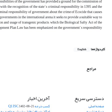
nsibilities of the government has provided a ground for the commission of
 with the recognition of the state`s criminal responsibility in 1395 and the
criminal responsibility of government about the crime of Ecocide that causes
governments in the international arena, it seeks to provide a suitable way to
on and usage of transgenic products, which the Biological Safty Act of the
velopment Plan Law has been emphasized on the government`s responsibility
کلیدواژه‌ها
English
مراجع
دسترسی سریع
آخرین اخبار
صفحه اصلی
کسب درجه Q1 ISC
1402-08-21
درباره نشریه
امکان دریافت فایل پذیرش و داوری به 