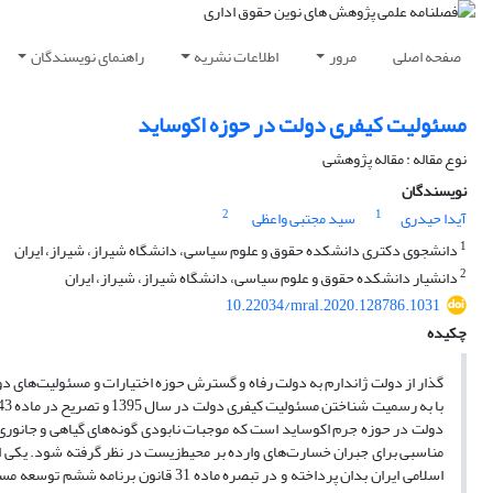
صفحه اصلی
مرور
اطلاعات نشریه
راهنمای نویسندگان
مسئولیت کیفری دولت در حوزه اکوساید
نوع مقاله : مقاله پژوهشی
نویسندگان
2
1
آیدا حیدری
سید مجتبی واعظی
1
دانشجوی دکتری دانشکده حقوق و علوم سیاسی، دانشگاه شیراز، شیراز، ایران
2
دانشیار دانشکده حقوق و علوم سیاسی، دانشگاه شیراز، شیراز، ایران
10.22034/mral.2020.128786.1031
چکیده
گذار از دولت ژاندارم به دولت رفاه و گسترش حوزه اختیارات و مسئولیت‌های دول
دولت در حوزه جرم اکوساید است که موجبات نابودی گونه‌های گیاهی و جانوری ر
مناسبی برای جبران خسارت‌های وارده بر محیط‌زیست در نظر گرفته شود. یکی از
اسلامی ایران بدان پرداخته و در تبصره ما