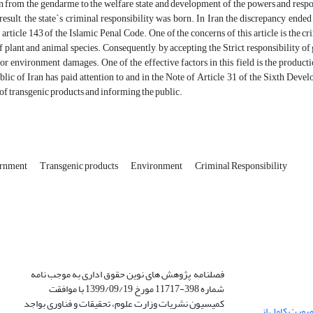
n from the gendarme to the welfare state and development of the powers and respo
result, the state`s criminal responsibility was born. In Iran the discrepancy ended
n article 143 of the Islamic Penal Code. One of the concerns of this article is the 
f plant and animal species. Consequently, by accepting the Strict responsibility of 
r environment damages. One of the effective factors in this field is the producti
blic of Iran has paid attention to and in the Note of Article 31 of the Sixth De
 of transgenic products and informing the public.
rnment
Transgenic products
Environment
Criminal Responsibility
فصلنامه پژوهش های نوین حقوق اداری به موجب نامه
شماره 398-11717 مورخ 1399/09/19 با موافقت
کمیسیون نشریات وزارت علوم، تحقیقات و فناوری بواجد
صورت کامل از