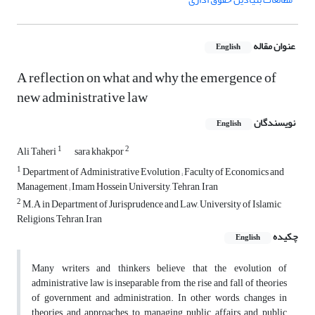
عنوان مقاله
English
A reflection on what and why the emergence of
new administrative law
نویسندگان
English
1
2
Ali Taheri
sara khakpor
1
Department of Administrative Evolution ; Faculty of Economics and
Management ; Imam Hossein University, Tehran, Iran
2
M.A in Department of Jurisprudence and Law, University of Islamic
Religions, Tehran, Iran
چکیده
English
Many writers and thinkers believe that the evolution of
administrative law is inseparable from the rise and fall of theories
of government and administration. In other words, changes in
theories and approaches to managing public affairs and public