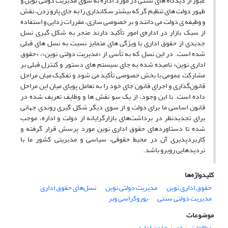
عبور از دیدگاه های سنتی در مورد اداره به سوی مدیریت دولتی نوین و
ظهور دولت های تنظیم گر که بیشتر سکانداری را به جای پارو زدن، نقش
و وظیفه ی دولت می دانند و بر خصوصی سازی، مقررات زدایی و استفاده
از سبک بازار در اداره‌ی امور تأکید دارند منجر به شکل گیری نسل
جدیدی از حقوق اداری با ویژگی های متمایز نسبت به نسل های قبلی
شده است. در این نسل که به تأسی از «مدیریت دولتی نوین»، «حقوق
اداری نوین» نامیده شده به جای سیستم های دستور و کنترل قبلی بر
مشارکت عمومی با بخش خصوصی تأکید می شود و تفکیک میان مراحل
قانون‌گذاری و اجرای قانون جای خود را به تعامل پویای میان این مراحل
داده است. با این وجود، از یک سو نقش ها و وظایف تعریف شده در
قانون اساسی ما برای دولت و از سوی دیگر شکل گیری روندی جهانی
برای تجدیدنظر در برداشت‌های بازارگرایانه از دولت و اداره، موجب
شده تا دستاوردهای حقوق اداری نوین مورد پرسش قرار گرفته و
کاربردپذیری آن در محیط حقوقی، سیاسی و مدیریتی کشور ما با
تردیدهایی روبرو باشد.
کلیدواژه‌ها
حقوق اداری نوین
مدیریت دولتی نوین
نسل‌های حقوق اداری
مدیریت دولتی سنتی
بوروکراسی وبر
موضوعات
مطالعات بنیادین حقوق اداری