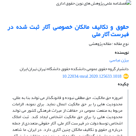
حقوق و تکالیف مالکان خصوصی آثار ثبت شده در
فهرست آثار ملی
نوع مقاله : مقاله پژوهشی
نویسنده
بیژن عباسی
دانشیار گروه حقوق عمومی دانشکده حقوق دانشگاه تهران تهران ایران
10.22034/mral.2020.125633.1018
چکیده
امروزه حق مالکیت، حق مطلقی نبوده و قانونگذار می تواند بنا به عللی،
محدودیت هایی را بر حق مالکیت اعمال نماید. برای نمونه، الزامات
مربوط به منفعت عمومی در حفاظت از میراث فرهنگی کشور می تواند
محدودیت هایی را برای حق مالکیت اشخاص ایجاد کند. ثبت املاک
اشخاص توسط دولت در فهرست آثار ملی، آثار حقوقی متعددی از جمله
درباره ی حقوق و تکالیف مالکان چنین آثاری دارد. در ایران، ما شاهد
قوانین و مقررات گوناگون و پراکنده ای در زمینه ی حفاظت و ثبت آثار