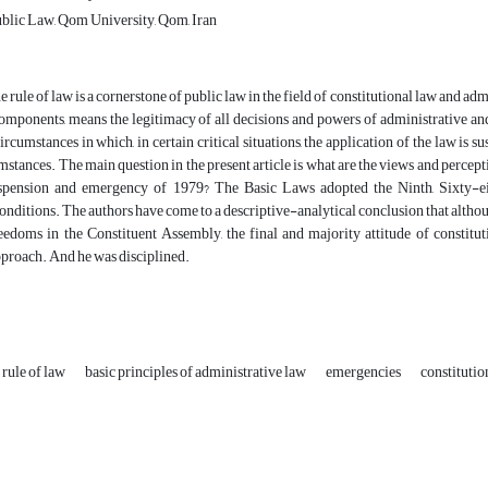
blic Law, Qom University, Qom, Iran
e rule of law is a cornerstone of public law in the field of constitutional law and admi
omponents, means the legitimacy of all decisions and powers of administrative and p
ircumstances in which, in certain critical situations, the application of the law i
stances. The main question in the present article is what are the views and perceptio
spension and emergency of 1979? The Basic Laws adopted the Ninth, Sixty-ei
onditions. The authors have come to a descriptive-analytical conclusion that altho
eedoms in the Constituent Assembly, the final and majority attitude of constituti
proach. And he was disciplined.
 rule of law
basic principles of administrative law
emergencies
constitutio