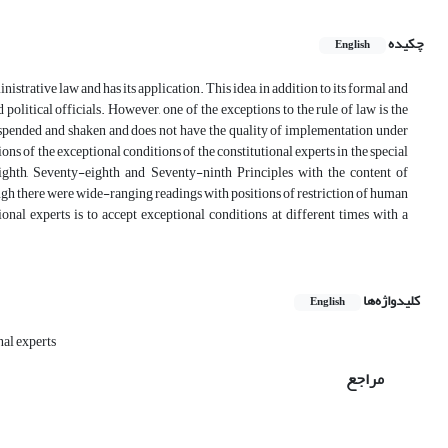
چکیده
English
nistrative law and has its application. This idea, in addition to its formal and
olitical officials. However, one of the exceptions to the rule of law is the
s suspended and shaken and does not have the quality of implementation under
ns of the exceptional conditions of the constitutional experts in the special
ghth, Seventy-eighth and Seventy-ninth Principles with the content of
ugh there were wide-ranging readings with positions of restriction of human
onal experts is to accept exceptional conditions at different times with a
کلیدواژه‌ها
English
nal experts
مراجع