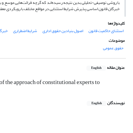
با روشی توصیفی-تحلیلی بدین نتیجه رسیده‌اند که گرچه قرائت‌هایی موسع و
خبرگان قانون اساسی پذیرش شرایط استثنایی در مواقع مختلف با رویکردی معقو
کلیدواژه‌ها
استثنای حاکمیت قانون
اصول بنیادین حقوق اداری
شرایط اضطراری
خبرگا
موضوعات
حقوق عمومی
عنوان مقاله
English
of the approach of constitutional experts to
نویسندگان
English