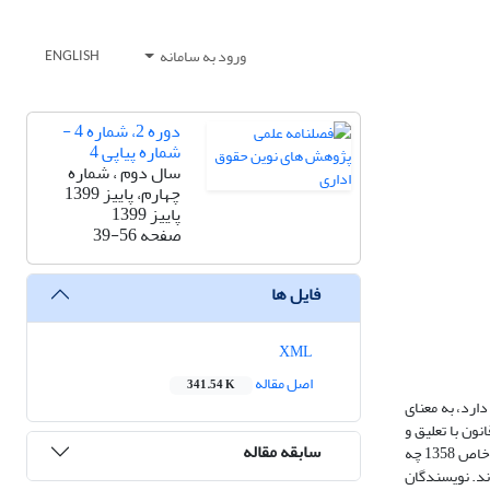
ورود به سامانه
ENGLISH
دوره 2، شماره 4 -
شماره پیاپی 4
سال دوم ، شماره
چهارم، پاییز 1399
پاییز 1399
صفحه
39-56
فایل ها
XML
اصل مقاله
341.54 K
ارد، به معنای
ون با تعلیق و
سابقه مقاله
تزلزل روبرو می‌شود و از کیفیت اجرایی در شرایط نرمال برخوردار نیست. پرسش اساسی در مقاله حاضر این است که خبرگان قانون اساسی در مقطع تعلیقی و اضطراری خاص 1358 چه
ند. نویسندگان