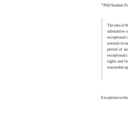
3
PhD Student, Pu
The idea of th
substantive c
exceptional c
normal circum
period of su
exceptional c
rights and fr
reasonable ap
Exceptions to the