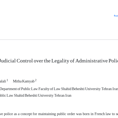
سه
Judicial Control over the Legality of Administrative Poli
1
2
lali
Mitha Kamyab
 Department of Public Law, Faculty of Law, Shahid Beheshti University, Tehran, Ira
blic Law, Shahid Beheshti University, Tehran, Iran
e police as a concept for maintaining public order was born in French law to sec