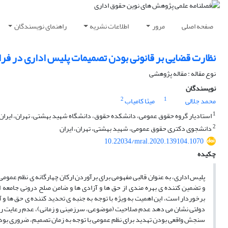
صفحه اصلی
مرور
اطلاعات نشریه
راهنمای نویسندگان
نظارت قضایی بر قانونی بودن تصمیمات پلیس اداری در فر
نوع مقاله : مقاله پژوهشی
نویسندگان
2
1
محمد جلالی
میثا کامیاب
1
استادیار گروه حقوق عمومی، دانشکده حقوق، دانشگاه شهید بهشتی، تهران، ایران 
2
دانشجوی دکتری حقوق عمومی، شهید بهشتی، تهران، ایران
10.22034/mral.2020.139104.1070
چکیده
پلیس اداری، به عنوان قالبی مفهومی برای برآوردن ارکان چهارگانه ی نظم عم
و تضمین کننده ی بهره مندی از حق ها و آزادی ها و ضامن صلح درونی جامعه 
برخوردار است، این اهمیت به ویژه با توجه به جنبه ی تحدید کننده ی حق ها و 
دولتی نشان می دهد عدم صلاحیت (موضوعی، سرزمینی و زمانی)، عدم رعایت رویه 
سنجش واقعی بودن تهدید برای نظم عمومی با توجه به زمان تصمیم، ضروری بودن