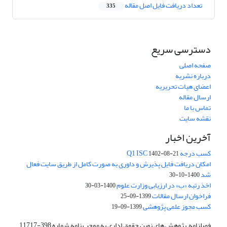
تعداد دریافت فایل اصل مقاله
335
دسترسی سریع
صفحه اصلی
درباره نشریه
اعضای هیات تحریریه
ارسال مقاله
تماس با ما
نقشه سایت
آخرین اخبار
کسب درجه Q1 ISC
1402-08-21
امکان دریافت فایل پذیرش و داوری به صورت کامل از طریق سایت فعال
شد
1400-10-30
اخذ رتبه «ب» در ارزیابی وزارت علوم
1400-03-30
فراخوان ارسال مقالات
1399-09-25
کسب مجوز علمی پژوهشی
1399-09-19
فصلنامه پژوهش های نوین حقوق اداری به موجب نامه شماره 398-11717