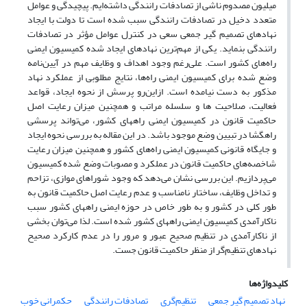
میلیون مصدوم ناشی از تصادفات رانندگی داشته‌ایم. پیچیدگی و عوامل
متعدد دخیل در تصادفات رانندگی سبب شده است تا دولت با ایجاد
نهادهای تصمیم گیر جمعی سعی در کنترل عوامل مؤثر در تصادفات
رانندگی بنماید. یکی از مهم‌ترین نهادهای ایجاد شده کمیسیون ایمنی
راه‌های کشور است. علی‌رغم وجود اهداف و وظایف مهم در آیین‌نامه
وضع شده برای کمیسیون ایمنی راه‌ها، نتایج مطلوبی از عملکرد نهاد
مذکور به دست نیامده است. ازاین‌رو پرسش از نحوه ایجاد، قواعد
فعالیت، صلاحیت ها و سلسله مراتب و همچنین میزان رعایت اصل
حاکمیت قانون در کمیسیون ایمنی راههای کشور، می‌تواند پرسشی
راهگشا در تبیین وضع موجود باشد. در این مقاله به بررسی نحوه ایجاد
و جایگاه قانونی کمیسیون ایمنی راه‌های کشور و همچنین میزان رعایت
شاخصه‌های حاکمیت قانون در عملکرد و مصوبات وضع شده کمیسیون
می‌پردازیم. این بررسی نشان می‌دهد که وجود شوراهای موازی، تزاحم
و تداخل وظایف، ساختار نامناسب و عدم رعایت اصل حاکمیت قانون به
طور کلی در کشور و به طور خاص در حوزه ایمنی راههای کشور سبب
ناکارآمدی کمیسیون ایمنی راههای کشور شده است. لذا می‌توان بخشی
از ناکارآمدی در تنظیم صحیح عبور و مرور را در عدم کارکرد صحیح
نهادهای تنظیم‌گر از منظر حاکمیت قانون جست.
کلیدواژه‌ها
نهاد تصمیم گیر جمعی
تنظیم‌گری
تصادفات رانندگی
حکمرانی خوب