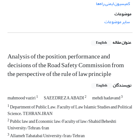
کمیسیون ایمنی راه‌ها
موضوعات
سایر موضوعات
عنوان مقاله
English
Analysis of the position, performance and
decisions of the Road Safety Commission from
the perspective of the rule of law principle
نویسندگان
English
1
2
3
mahmood vaziri
SAEEDREZA ABADI
mehdi hadavand
1
Department of Public Law، Faculty of Law Islamic Studies and Political
Science، TEHRAN،IRAN
2
Public law and Economic law/Faculty of law/Shahid Beheshti
University/Tehran/Iran
3
Allameh Tabatabai University/Iran/Tehran