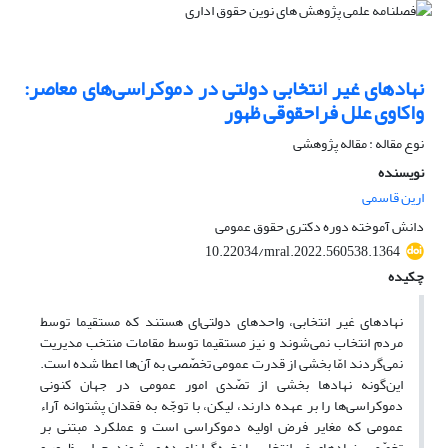
نهادهای غیر انتخابی دولتی در دموکراسی‌های معاصر:
واکاوی علل فراحقوقی ظهور
نوع مقاله : مقاله پژوهشی
نویسنده
ارین قاسمی
دانش آموخته دوره دکتری حقوق عمومی
10.22034/mral.2022.560538.1364
چکیده
نهادهای غیر انتخابی، واحدهای دولتی‌ای هستند که مستقیما توسط
مردم انتخاب نمی‌شوند و نیز مستقیما توسط مقامات منتخب مدیریت
نمی‌گردند امّا بخشی از قدرت عمومی تخصّصی به آن‌ها اعطا شده است.
این‌گونه نهادها بخشی از تصّدی امور عمومی در جهان کنونی
دموکراسی‌ها را بر عهده دارند، لیکن، با توجّه به فقدان پشتوانه آراء
عمومی که مغایر فرض اولیه دموکراسی است و عملکرد مبتنی بر
تخصّص، نهادهای غیرانتخابی یا نخبه‌گرا نامیده می‌شوند. چرایی ظهور و