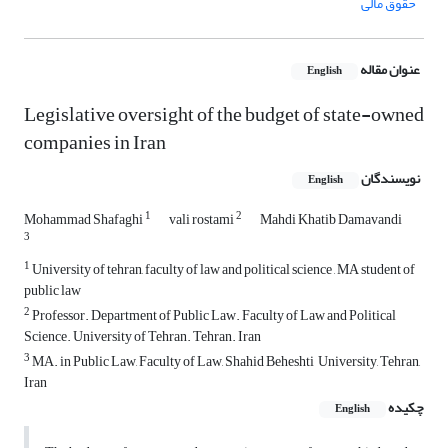
حقوق مالی
عنوان مقاله
English
Legislative oversight of the budget of state-owned
companies in Iran
نویسندگان
English
1
2
Mohammad Shafaghi
vali rostami
Mahdi Khatib Damavandi
3
1
University of tehran, faculty of law and political science , MA student of
public law
2
Professor. Department of Public Law. Faculty of Law and Political
Science. University of Tehran. Tehran. Iran
3
MA. in Public Law, Faculty of Law, Shahid Beheshti University, Tehran,
Iran
چکیده
English