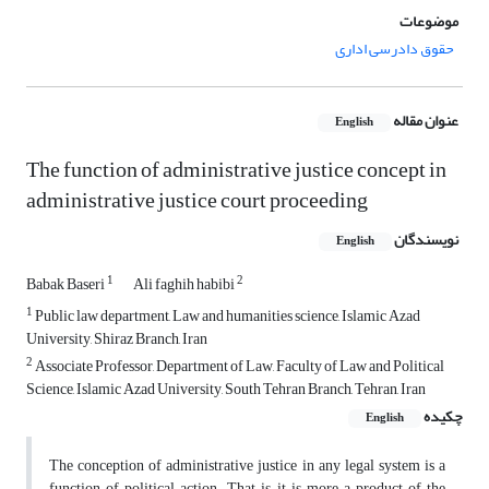
موضوعات
حقوق دادرسی اداری
عنوان مقاله
English
The function of administrative justice concept in
administrative justice court proceeding
نویسندگان
English
1
2
Babak Baseri
Ali faghih habibi
1
Public law department, Law and humanities science, Islamic Azad
University, Shiraz Branch, Iran
2
Associate Professor, Department of Law, Faculty of Law and Political
Science, Islamic Azad University, South Tehran Branch, Tehran, Iran
چکیده
English
The conception of administrative justice in any legal system is a
function of political action. That is, it is more a product of the