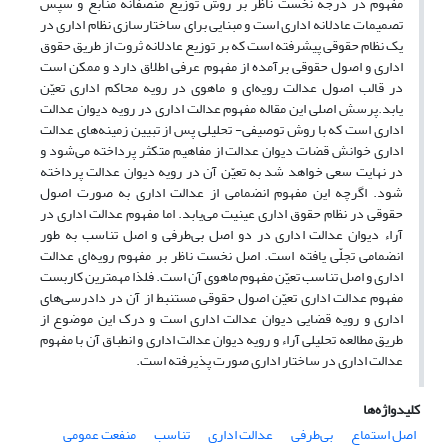
مفهوم در درجه نخست ناظر بر روش توزیع منصفانه منابع و سپس
تصمیمات عادلانه اداری است و مبنایی برای ساختارسازی نظام اداری در
یک نظام حقوقی پیشرفته است که بر توزیع عادلانه ثروت از طریق حقوق
اداری و اصول حقوقی برآمده از مفهوم عرفی اطلاق دارد و ممکن است
در قالب اصول عدالت رویه‌ای و ماهوی در رویه محاکم اداری تعیّن
‌یابد.پرسش اصلی این مقاله مفهوم عدالت اداری در رویه دیوان عدالت
اداری است که با روش توصیفی- تحلیلی پس از تبیین زمینه‌های عدالت
اداری خوانش قضات دیوان عدالت از مفاهیم متکثر پرداخته می‌شود و
در نهایت سعی خواهد شد به تعیّن آن در رویه دیوان عدالت پرداخته
شود. اگرچه این مفهوم انضمامی از عدالت اداری به صورت اصول
حقوقی در نظام حقوق اداری عینیت می‌یابد. اما مفهوم عدالت اداری در
آراء دیوان عدالت اداری در دو اصل بی‌طرفی و اصل تناسب به طور
انضمامی تجلّی یافته است. اصل نخست ناظر بر مفهوم رویه‌ای عدالت
اداری و اصل تناسب تعیّن مفهوم ماهوی آن است. فلذا مهمترین کاربست
مفهوم عدالت اداری تعیّن اصول حقوقی مستنبط از آن در دادرسی‌های
اداری و رویه قضایی دیوان عدالت اداری است و درک این موضوع از
طریق مطالعه تحلیلی آراء و رویه دیوان عدالت اداری و انطباق آن با مفهوم
عدالت اداری در ساختار اداری صورت پذیرفته است.
کلیدواژه‌ها
اصل استماع
بی‌طرفی
عدالت اداری
تناسب
منفعت عمومی